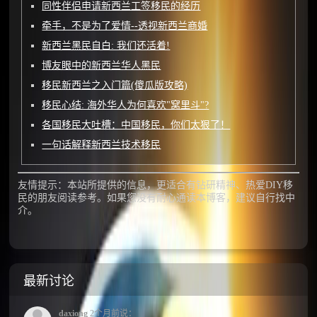
同性伴侣申请新西兰工签移民的经历
牵手，不是为了爱情--透视新西兰商婚
新西兰黑民自白: 我们还活着!
博友眼中的新西兰华人黑民
移民新西兰之入门篇(傻瓜版攻略)
移民心结: 海外华人为何喜欢"窝里斗"?
各国移民大吐槽：中国移民，你们太狠了！
一句话解释新西兰技术移民
友情提示：本站所提供的信息，更适合有钻研精神、热爱DIY移
民的朋友阅读参考。如果您没有耐心通读本博客，建议自行找中
介。
最新讨论
daxiong
2个月前说：