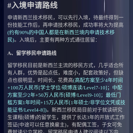
#入境申请路线
申请新西兰技术移民，可以先行入境，待最终得到一
份技能工作后，再申请技术移民，成功率将大为提高
(约有90%的中国人都是在新西兰境内申请技术移
民)
。入境后，主要有两种方式通往居留：
A、留学移民申请路线
留学移民目前是新西兰主流的移民方式，几乎适合所
有人群，优势是起点低，难度小，配套政策好，但缺
点也很明显，时间长，花费高
(高配方案至少4年时间
+100万人民币[学士学位/硕博连读/Level7-10]；中配
方案至少2年+50万人民币[硕博/Level9-10]；最低门
槛方案1年时间+15万人民币[1年硕士/非学位文凭或技
能证书/Level4-8])
。新西兰移民局目前对于就读研究
生课程(硕博)的留学生，提供了长达3年的开放式工作
签证(中途可以任意换雇主)，有配偶工签，子女可免
费就读公立学校。留学移民申请人建议阅读以下内