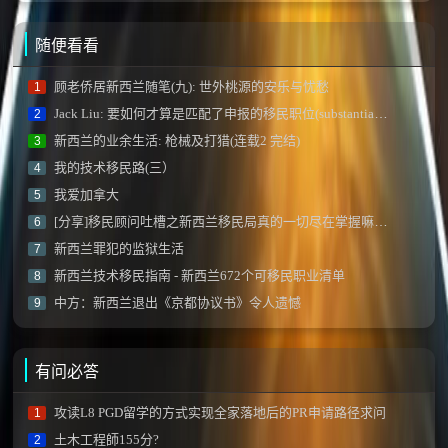
随便看看
顾老侨居新西兰随笔(九): 世外桃源的安乐与忧愁
1
Jack Liu: 要如何才算是匹配了申报的移民职位(substantial match)？
2
新西兰的业余生活: 枪械及打猎(连载2 完结)
3
我的技术移民路(三）
4
我爱加拿大
5
[分享]移民顾问吐槽之新西兰移民局真的一切尽在掌握嘛？[JessicaM]
6
新西兰罪犯的监狱生活
7
新西兰技术移民指南 - 新西兰672个可移民职业清单
8
中方：新西兰退出《京都协议书》令人遗憾
9
有问必答
攻读L8 PGD留学的方式实现全家落地后的PR申请路径求问
1
土木工程師155分?
2