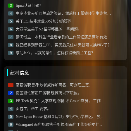
itpnz认证问题？
3
中专毕业去新西兰旅游签证，然后打工赚钱转学生签留学可以吗？
4
关于EOI技能就业50分加分的疑问
5
大四学生关于NZ留学移民的一些问题。
6
请问博主，本科生毕业后拿到的工作签证还是两年有效期的那种吗？
7
我已经拿到新西兰PR，买房后只住41天就可以换PRV了？
8
求助Jack，以我的条件，怎样获得新西兰工签？
9
纽村信息
高薪诚聘 熟手炒餐或炸炉两名，可办理工签，...
1
南区繁忙窗帘厂诚聘 现诚聘以下职位。
2
PB Tech 奥克兰大学店现招聘1名Casual店员， 工作...
3
面包工厂帮工 要求。
4
New Lynn House 整租 3 房2厅 步行中小学校区、 独...
5
Whangarei 面店招聘熟手厨师,有面店工作经验更佳...
6