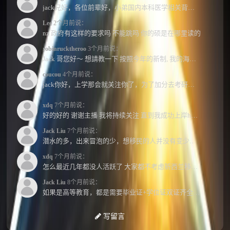
jack兄好，各位前辈好，小弟国内本科医学相关背景，预算有限，是直接去新西兰读2年护理硕士...
Lee
2个月前说：
nz 政府有这样的要求吗 不能跳吗 你的硕是在哪里读的
robinrucktheroo
3个月前说：
Jack 哥您好～ 想請教一下 按照今年的新制, 我的海外本科學歷需要經過NZQA認證嗎？ 現在網上說...
coucou
4个月前说：
jack你好，上学那会就关注你了，为了加分去考研现在有个尴尬的地方了：我专科直接考研没有本...
xdq
7个月前说：
好的好的 谢谢主播 我将持续关注 直到我成功上岸hhhh
Jack Liu
7个月前说：
潜水的多，出来冒泡的少，想移民的人并没有变少，但现实因素影响了大家的热情度，政策原因...
xdq
7个月前说：
怎么最近几年都没人活跃了 大家都不考虑新西兰移民了嘛？ 没什么人评论，也没什么新的消息...
Jack Liu
8个月前说：
如果是高等教育，都是需要毕业证+学位证双证齐全才能免NZQA认证，单证都需要额外认证，获得...
写留言