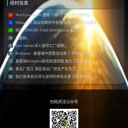
纽村信息
New Lynn House 整租 3 房2厅 步行中小学校区、 独...
1
Whangarei 面店招聘熟手厨师,有面店工作经验更佳...
2
南区 OTHUHU TAkEAWAY&nbsp;&nbsp;。
3
已删除。
4
East Tamaki洋人窗帘工厂诚聘。
5
Rolleston - 基督城中型客房出租 1. 中型双人床房...
6
基督城Rolleston新房民宿招租 独立卫浴 现有两...
7
食品厂招工 南区食品厂招生产女员工，一周5-...
8
我们是来自台湾与深圳的年轻夫妻 已经来新西...
9
扫码关注公众号