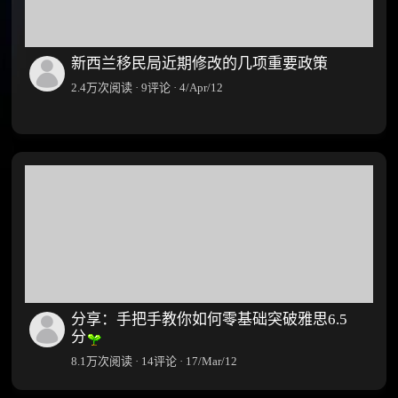
量,
论
朴
·
实
31/Dec
无
新西兰移民局近期修改的几项重要政策
华
2.4万次阅读 · 9评论 · 4/Apr/12
的
移
民
经
历
强
帖
分享：手把手教你如何零基础突破雅思6.5
分
8.1万次阅读 · 14评论 · 17/Mar/12