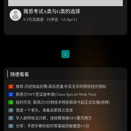
雅思考试A类与G类的选择
9.3万次阅读 · 19评论 · 12/Apr/11
1
随便看看
推荐:历经狗血折腾,高信息量,朴实无华的移民经历强帖
1
新西兰SWV签证放申请(China Special Work Visa)
2
纽村杰克: 新西兰6分制技术移民新政今起正式实施(视频)
3
我是一个老头，准备去新西兰流浪
4
华人厨师依法讨薪，违规餐馆被ERA重罚两万
5
分享：手把手教你如何零基础突破雅思6.5分
6