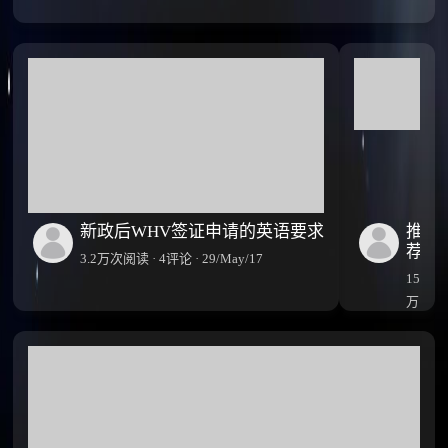
新政后WHV签证申请的英语要求
推
荐:
3.2万次阅读 · 4评论 · 29/May/17
历
15.7
经
万
狗
次
血
阅
折
腾,
读
高
·
信
27
息
评