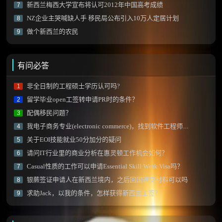
新西兰梅西大学宣布将认可2012年中国高考成绩
7
NZ企业主哭喊缺人手 移民局公布引入10万人定居计划
8
做个新西兰的农民
9
有问必答
非全日制的工程硕士学历认可吗?
1
留学毕业open工签转申请PR时的条件？
2
配偶移民问题？
3
我电子商务专业(electronic commerce)，找到软件工程师工作后技能加分项会有阻碍不？
4
关于EOI技能就业50分加分的疑问
5
请问IT行业里的商业分析在惠灵顿工作机会如何？
6
Casual性质的工作可以申请Essential Skill Work Visa吗？
7
银蕨签证申请人在新西兰境内，之后回国递交材料可以吗
8
求助Jack，以我的条件，怎样获得新西兰工签？
9