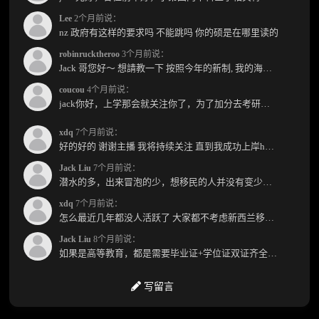
Lee
2个月前说：
nz 政府有这样的要求吗 不能跳吗 你的硕是在哪里读的
robinrucktheroo
3个月前说：
Jack 哥您好～ 想請教一下 按照今年的新制, 我的海外本科學歷需要經過NZQA認證嗎？ 現在網上說...
coucou
4个月前说：
jack你好，上学那会就关注你了，为了加分去考研现在有个尴尬的地方了：我专科直接考研没有本...
xdq
7个月前说：
好的好的 谢谢主播 我将持续关注 直到我成功上岸hhhh
Jack Liu
7个月前说：
潜水的多，出来冒泡的少，想移民的人并没有变少，但现实因素影响了大家的热情度，政策原因...
xdq
7个月前说：
怎么最近几年都没人活跃了 大家都不考虑新西兰移民了嘛？ 没什么人评论，也没什么新的消息...
Jack Liu
8个月前说：
如果是高等教育，都是需要毕业证+学位证双证齐全才能免NZQA认证，单证都需要额外认证，获得...
写留言