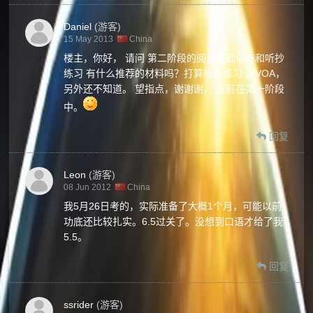
Daniel
(游客)
15 May 2013
China
楼主，你好， 请问 第二阶段的阅读基础训练和听抄
练习 有什么推荐的材料吗？打算听抄练习 选VOA，
另外还不知道。 望指点，谢谢谢， 目前在第一阶段
中。
回复
Leon
(游客)
08 Jun 2012
China
我5月26日考的，实际准备了大概1个月，可能以前
功底还比较扎实。6.5过关了。没想到口语才给了我
5.5。
回复
ssrider
(游客)