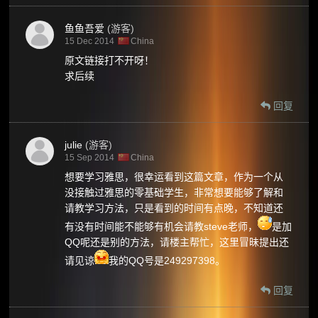
鱼鱼吾爱
(游客)
15 Dec 2014
China
原文链接打不开呀！
求后续
回复
julie
(游客)
15 Sep 2014
China
想要学习雅思，很幸运看到这篇文章，作为一个从
没接触过雅思的零基础学生，非常想要能够了解和
请教学习方法，只是看到的时间有点晚，不知道还
有没有时间能不能够有机会请教steve老师，
是加
QQ呢还是别的方法，请楼主帮忙，这里冒昧提出还
请见谅
我的QQ号是249297398。
回复