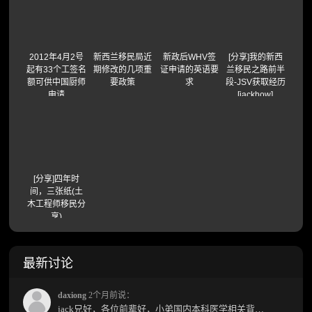
2012年4月2号
新西兰移民局近
新政后WHV签
[分享]我的新西
起有33个工签名
期修改的几项重
证申请的英语要
兰移民之路前半
额可供中国厨师
要政策
求
段-JSV获取经历
申请
[jackhow]
[分享]四年时
间，三张纸(土
木工程师移民分
享)
最新讨论
daxiong
2个月前说：
jack兄好，各位前辈好，小弟国内本科医学相关背景，预算有限，是直接去新西兰读2年护理硕士...