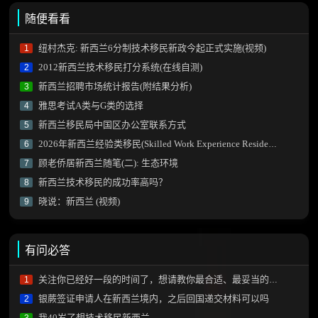
随便看看
纽村杰克: 新西兰6分制技术移民新政今起正式实施(视频)
1
2012新西兰技术移民打分系统(在线自测)
2
新西兰招聘市场统计报告(附结果分析)
3
雅思考试A类与G类的选择
4
新西兰移民局中国区办公室联系方式
5
2026年新西兰经验类移民(Skilled Work Experience Residence Visa)
6
顾老侨居新西兰随笔(二): 生态环境
7
新西兰技术移民的成功率高吗？
8
晓说：新西兰 (视频)
9
有问必答
关注你已经好一段的时间了，想请教你最合适、最妥当的移民方式！！
1
银蕨签证申请人在新西兰境内，之后回国递交材料可以吗
2
我40岁了想技术移民新西兰
3