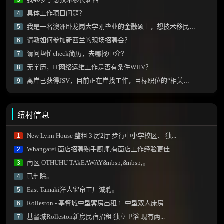
具体工作项目问题？
4
我是一名澳洲卧龙岗大学刚毕业的金融硕士，想技术移民新西兰需要做什么？
5
请教如何参加新西兰的现场招聘会？
6
请问帮忙check简历，去哪找中介？
7
无学历，IT网络运维工作是否有条件WHV？
8
离岸已获得JSV，目前正在岸找工作，目标职位的“相关性”怎么判断？
9
纽村信息
New Lynn House 整租 3 房2厅 步行中小学校区、 独...
1
Whangarei 面店招聘熟手厨师,有面店工作经验更佳...
2
南区 OTHUHU TAkEAWAY&nbsp;&nbsp;。
3
已删除。
4
East Tamaki洋人窗帘工厂诚聘。
5
Rolleston - 基督城中型客房出租 1. 中型双人床房...
6
基督城Rolleston新房民宿招租 独立卫浴 现有两...
7