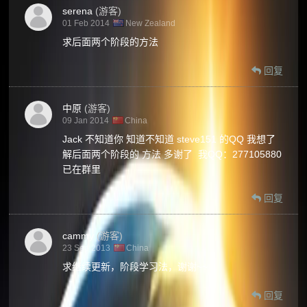
serena
(游客)
01 Feb 2014
New Zealand
求后面两个阶段的方法
回复
中原
(游客)
09 Jan 2014
China
Jack 不知道你 知道不知道 steve151 的QQ 我想了
解后面两个阶段的 方法 多谢了 我QQ：277105880
已在群里
回复
cammy
(游客)
23 Sep 2013
China
求继续更新，阶段学习法，谢谢~~
回复