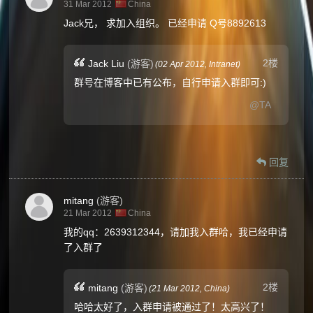
31 Mar 2012
China
Jack兄， 求加入组织。 已经申请 Q号8892613
2楼
Jack Liu
(游客)
(
02 Apr 2012,
Intranet
)
群号在博客中已有公布，自行申请入群即可:)
@TA
回复
mitang
(游客)
21 Mar 2012
China
我的qq：2639312344，请加我入群哈，我已经申请
了入群了
2楼
mitang
(游客)
(
21 Mar 2012,
China
)
哈哈太好了，入群申请被通过了！太高兴了！