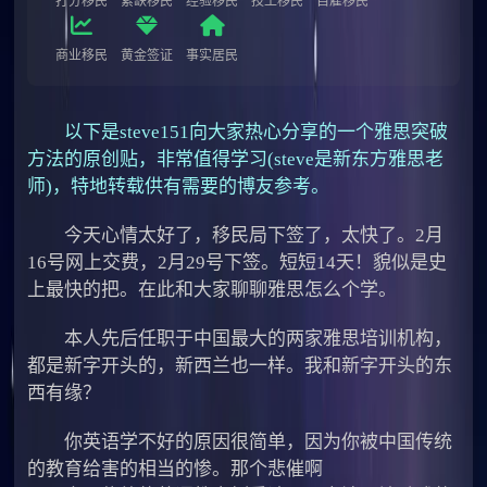
打分移民
紧缺移民
经验移民
技工移民
自雇移民
商业移民
黄金签证
事实居民
以下是steve151向大家热心分享的一个雅思突破
方法的原创贴，非常值得学习(steve是新东方雅思老
师)，特地转载供有需要的博友参考。
今天心情太好了，移民局下签了，太快了。2月
16号网上交费，2月29号下签。短短14天！貌似是史
上最快的把。在此和大家聊聊雅思怎么个学。
本人先后任职于中国最大的两家雅思培训机构，
都是新字开头的，新西兰也一样。我和新字开头的东
西有缘？
你英语学不好的原因很简单，因为你被中国传统
的教育给害的相当的惨。那个悲催啊