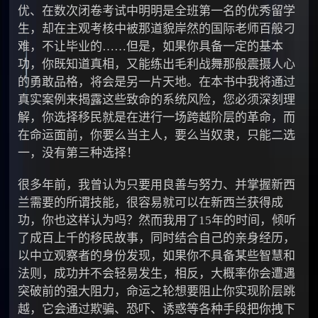
优、在数次闭卷考试中明明是全班第一名的优秀留学
生，却在主观考核中被那道貌岸然的国际老师百般刁
难，不让毕业的……但是，如果你具备一定的基本
功，你既知道真相，又能练出毛利战舞那般震摄人心
的勇敢品格，将会是另一片天地。在本书中我将通过
真实案例来揭露这些致命的系统风险，您必须深刻理
解，你选择移民就是在进行一场跨越阶层的革命，而
在命运面前，你要么当主人，要么当奴隶，只能二选
一，没有第三种选择！
很多年前，我曾认为只要用良善与努力、并掌握新西
兰需要的所谓技能，很容易就可以在新西兰获得成
功，你也这样认为吗？然而我用了15年的时间，倾听
了成百上千的移民故事，同时结合自己的亲身经历，
以中立观察者的身份发现，如果你不具备某些智慧和
法则，成功并不会轻易发生，相反，大概率你会遭遇
突破前的强大阻力，命运之轮想要阻止你实现阶层跳
越，它会通过欺骗、恐吓、诱惑等各种手段把你拽下