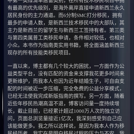
中第一类绿清单居留类别，在所有技术移民项目中拥
有最高的优先级别，是海外离岸直接申请新西兰永久
居民身份的主力通道。而6分制SMC打分移民，拥有
最多的申请人数，是新西兰技术移民中的大部队，其
主力是新西兰的留学生与新西兰工签持有者。第三类
与第四类属普工类移民申请，条件相对较低，也相对
小众。本书作为指南类实用书籍，将全面涵盖新西兰
现存的所有技能类移民项目。
一直以来，博主都有几个较大的困扰，一方面作为公
益类型平台，没有匹配的资金来支撑我花更多时间来
更新维护，而我本人也因为近年结婚生子，可自由支
配的时间被近一步压缩，完全免费的公益分享模式，
已经无法使我完成新版指南的撰写。另一方面，随着
近些年移民热潮高温不退，博客访问量一度持续增
长，截止目前，已经累计超过1000万人次的独立访
问，页面总浏览量接近1亿次，我深刻感受到自己应
该能做更多。我之所以这样说，是因为我本人作为移
民经历者，我实在是明白移民过程的压力与不安。我