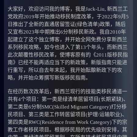
大家好，欢迎访问我的博客，我是Jack-Liu, 新西兰工
党政府2019年开始推动移民制度改革，于2022年9月5
日推出了全新的直通居留签证(绿色清单)政策，随后
又宣布2023年中期推出6分制移民新政。我自2010年
起建立了这个独立博客，并开始全网免费分享新西兰
系列移民攻略，如今也进入了第13个年头，而新西兰
此次颠覆性移民改革，使博客原有的《2011版移民指
南》已经不能再适应当下的新政策，新版指南只能进
行重写，所以自去年末起，我开始酝酿新政下的攻
略，并开始众筹撰写新版移民指南。
在经历数次改革后，新西兰现行的技能类移民通道一
共有4个项目：第一类是绿清单居留项目(长期紧缺)、
第二类是6分制SMC(Skilled Migrant Category)打分移
民项目、第三类是工作转居留项目(护理/运输职业)、
第四类是RWC(Residence from Work Category)下的宗
教工作者移民项目。根据移民局的优先级别安排，其