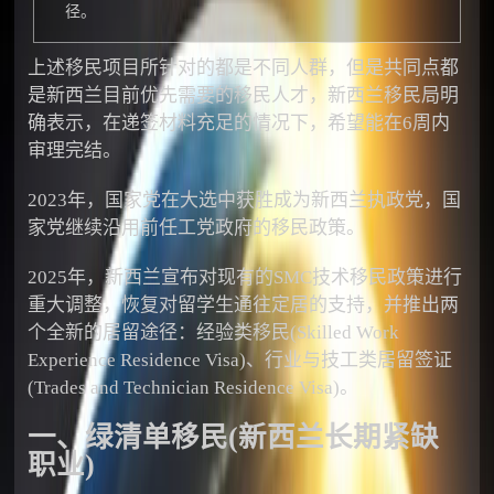
径。
上述移民项目所针对的都是不同人群，但是共同点都
是新西兰目前优先需要的移民人才，新西兰移民局明
确表示，在递签材料充足的情况下，希望能在6周内
审理完结。
2023年，国家党在大选中获胜成为新西兰执政党，国
家党继续沿用前任工党政府的移民政策。
2025年，新西兰宣布对现有的SMC技术移民政策进行
重大调整，恢复对留学生通往定居的支持，并推出两
个全新的居留途径：经验类移民(Skilled Work
Experience Residence Visa)、行业与技工类居留签证
(Trades and Technician Residence Visa)。
一、绿清单移民(新西兰长期紧缺
职业)