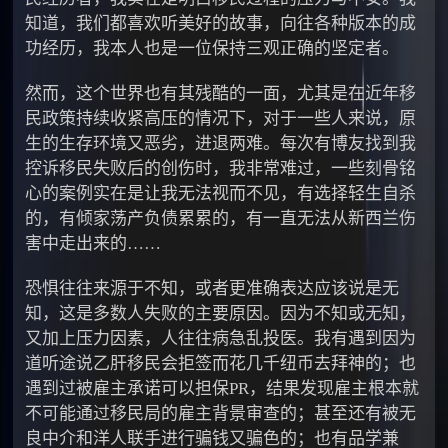
知道，我们都喜欢听美好的故事，向往各种版本的成
功经历，我本人也是一位保持三观正确的坚定者。
然而，这个世界也有其残酷的一面，尤其是在近年移
民政策持续收紧高压的情况下，对于一些人来说，原
生的生存环境又恶劣，进退两难。每次有博友找到我
控诉移民失败后的创伤时，我非常难过，一些刻骨铭
心的案例实在是让我无法视而不见，有选择轻生自杀
的，有倾家荡产负债累累的，有一直无法从新西兰伤
害中走出来的……
恐惧往往来源于不知，或者更准确表达应该说是无
知，这是多数人失败的主要原因。因为不知或无知，
又加上压力因素，人往往病急乱投医。我有遇到因为
道听途说乙肝移民会拒签而花几千纽币去拜神的；也
遇到过被雇主承诺可以担保PR，结果发现雇主根本就
不可能通过移民局的雇主背景审查的；甚至还有被无
良中介和洋人联手进行骗钱又骗色的；也有品学兼