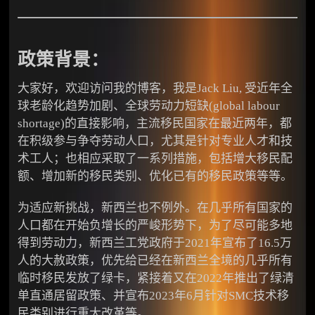
政策背景：
大家好，欢迎访问我的博客，我是Jack Liu, 受近年全
球老龄化趋势加剧、全球劳动力短缺(global labour
shortage)的直接影响，主流移民国家在最近两年，都
在积级参与争夺劳动人口，尤其是针对专业人才和技
术工人；也相应采取了一系列措施，包括增大移民配
额、增加新的移民类别、优化已有的移民政策等等。
为适应新挑战，新西兰也不例外。在几乎所有国家的
人口都在开始负增长的严峻形势下，为了尽可能多地
得到劳动力，新西兰工党政府于2021年宣布了16.5万
人的大赦政策，优先给已经在新西兰全境的几乎所有
临时移民发放了绿卡，紧接着又在2022年推出了绿清
单直通居留政策、并宣布2023年6月针对SMC技术移
民类别进行重大改革等。