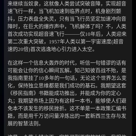
来继续当奴隶，这就像人类尝试突破音障，实现超音
速飞行一样，当飞机加速到临界点时，机身剧烈颤
抖，压力表盘全失灵，只有当飞行员坚定加速冲向音
障时，在巨大的爆炸声中，飞机解体了吗？不，人类
首次成功实现超音速飞行———仅10年后，人类迎来
第二次重大突破，1957年人类以第一宇宙速度(超音
速的20倍)首次逃逸地心引力进入太空。
在这样一个信息大轰炸的时代，听信一句错谬的话有
可能会让你的信心瞬间瓦解。知己知彼百战不殆，是
我指南里挂了10多年的一句话，无论这个世界怎么变
化，保持独立思维都是我们成功的基石。我期望这套
《移民指南》书籍能成功推出，并能成为你的定心
丸；我期望市场上因为有这样一本书，能够使人们避
免本不该发生的移民挫折。这不单是一本政策汇编书
籍，而是用千万访问量淬炼出的一套新西兰生存与发
展的智慧法则。