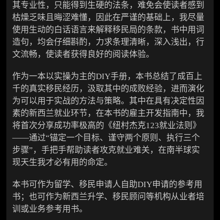
其专业性，只能得到生硬的法条，难免会使读者感到
枯燥乏味且晦涩难懂，因此在严谨的基础上，我尽量
使用生动的白话语言来解释移民局的条款，书中用词
造句，均会仔细斟酌，力求条理清晰，深入浅出，行
文流畅，使读者获得良好的阅读体验。
作为一本以实操为主的DIY手册，本书总结了成百上
千的真实移民经历，汲取其中的成败经验，进而演化
为可以用于实战的方法与策略。其中在具有决定性因
素的新西兰就业环节，在本书的雇主开发指南中，我
将首次分享成功率极高的《纽村杰克123就业法则》
——通过“锚定一个目标、谨守两个原则、执行三个
步骤”，手把手帮助读者攻克就业难关，在南半球实
现天生我才必有用的命定。
本书可作为留学、移民申请人自助DIY申请的参考用
书；也可作为新西兰升学、移民顾问等机构从业者培
训或业务参考用书。