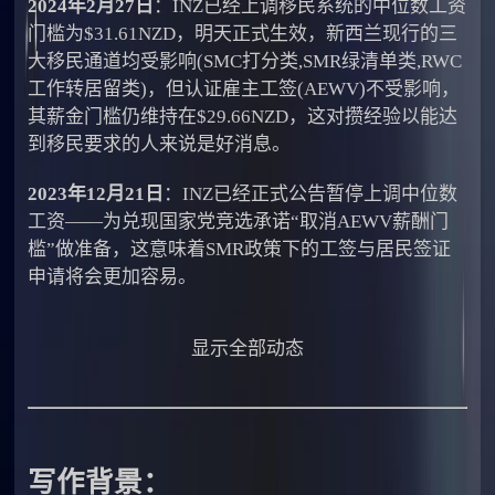
2024年2月27日
：INZ已经上调移民系统的中位数工资
门槛为$31.61NZD，明天正式生效，新西兰现行的三
大移民通道均受影响(SMC打分类,SMR绿清单类,RWC
工作转居留类)，但认证雇主工签(AEWV)不受影响，
其薪金门槛仍维持在$29.66NZD，这对攒经验以能达
到移民要求的人来说是好消息。
2023年12月21日
：INZ已经正式公告暂停上调中位数
工资——为兑现国家党竞选承诺“取消AEWV薪酬门
槛”做准备，这意味着SMR政策下的工签与居民签证
申请将会更加容易。
显示全部动态
写作背景：