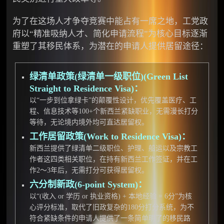
为了在这场人才争夺竞赛中能占有一席之地，工党政
府以“精准吸纳人才、简化申请流程”为核心目标逐渐
重塑了其移民体系，为潜在的申请人提供居留途径：
绿清单政策(绿清单一级职位)(Green List
Straight to Residence Visa)：
以“一步到位拿绿卡”的颠覆性设计，优先覆盖医疗、工
程、信息技术等100+个新西兰紧缺职业，无需漫长打分
等待，无论境内境外均可直达居留权。
工作居留政策(Work to Residence Visa)：
新西兰提供了绿清单二级职位、护理、船运以及宗教工
作者这四类相关职位，在持有新西兰工作签证，并在工
作2～3年后，无需打分可获得居留权。
六分制新政(6-point System)：
以“(收入 or 学历 or 执业资格) + 本地经验 = 6分”为核
心评分标准，取代了旧政复杂的180分打分系统，为不
符合紧缺条件的申请人提供了一条简单明了的移民路