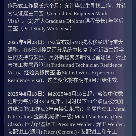
作形式工作最长六个月；允许毕业生寻找工作，并转
为认证雇主工签（Accredited Employer Work
Visa）。(2).扩大Graduate Diploma课程最长1年学后
工签（Post Study Work Visa）
2025年9月23日
：INZ宣布对SMC技术移民进行重大
调整，在6分制移民评分系统中恢复了对新西兰留学
生的支持与鼓励，另外新增两条新的居留途径：行业
与技工类居留签证(Trades and Technician Residence
Visa)、经验类移民签证(Skilled Work Experience
Residence Visa)，这些变化将在明年8月开始生效。
2025年8月18日
：自2025年8月18日起，薪资中位数
更新为每小时33.56纽币，同时以下10个职位被添加
进绿清单(工作满2年直接获永居)：金属构造工 Metal
Fabricator / 金属机械师(一级) Metal Machinist (First
Class) / 压力容器焊工 Pressure Welder / 焊工 Welder /
装配钳工(通用) Fitter (General) / 装配钳工和车工