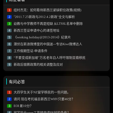
纽村杰克：如何看待新西兰紧缺职位政策(视频)
1
"2011.7.25新政与2012.4.2新政"全文与解析
2
幼教与中学教师不再是短缺 从LTSSL名单中删除
3
新西兰签证申请中心的递签地址
4
《working holiday@2013-2014》纪录片
5
潜伏在新浪微博里的中国迷---专访Kiwi微博达人
6
工作假期签证-申请条件
7
“不要变成新加坡”万名老年白人呼吁限制亚裔移民
8
新政后银蕨政策的相关调整及应对
9
有问必答
大四学生关于NZ留学移民的一些问题。
1
请问 现在考托福去新西兰WHV只要46分？
2
EOI 差10分？
3
留学毕业open工签转申请PR时的条件？
4