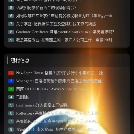
请教如何参加新西兰的现场招聘会？
5
如何以非IT专业学位申请提名移民职业为IT（毕业后一直从事IT专业）？
6
关于学签+配偶担保工签及登陆后找工作的疑惑
7
Graduate Certificate 满足essential work visa 中学历要求吗？
8
我是英语专业, 在新西兰的一家洋人公司工作，申请PR时该如何写工作内容？
9
纽村信息
New Lynn House 整租 3 房2厅 步行中小学校区、 独...
1
Whangarei 面店招聘熟手厨师,有面店工作经验更佳...
2
南区 OTHUHU TAkEAWAY&nbsp;&nbsp;。
3
已删除。
4
East Tamaki洋人窗帘工厂诚聘。
5
Rolleston - 基督城中型客房出租 1. 中型双人床房...
6
基督城Rolleston新房民宿招租 独立卫浴 现有两...
7
食品厂招工 南区食品厂招生产女员工，一周5-...
8