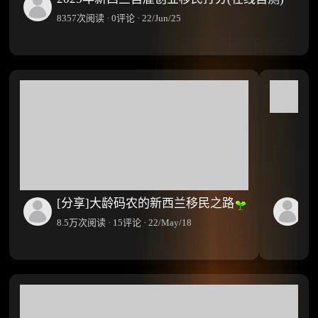
8357次阅读 · 0评论 · 22/Jun/25
[分享]大龄码农的新西兰移民之路
荐
8.5万次阅读 · 15评论 · 22/May/18
15
万
次
阅
腾
读