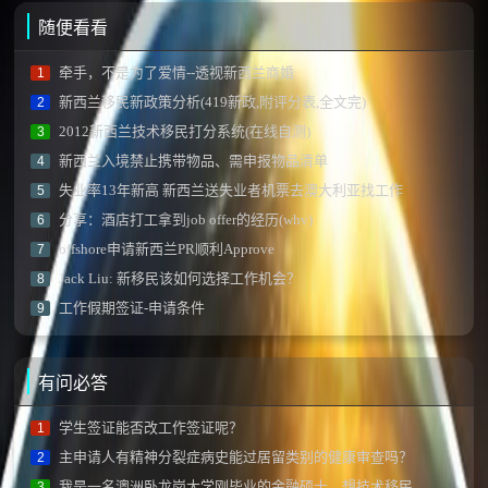
随便看看
牵手，不是为了爱情--透视新西兰商婚
1
新西兰移民新政策分析(419新政,附评分表,全文完)
2
2012新西兰技术移民打分系统(在线自测)
3
新西兰入境禁止携带物品、需申报物品清单
4
失业率13年新高 新西兰送失业者机票去澳大利亚找工作
5
分享：酒店打工拿到job offer的经历(whv)
6
offshore申请新西兰PR顺利Approve
7
Jack Liu: 新移民该如何选择工作机会？
8
工作假期签证-申请条件
9
有问必答
学生签证能否改工作签证呢？
1
主申请人有精神分裂症病史能过居留类别的健康审查吗？
2
我是一名澳洲卧龙岗大学刚毕业的金融硕士，想技术移民新西兰需要做什么？
3