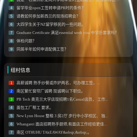
留学毕业open工签转申请PR时的条件？
4
请教如何参加新西兰的现场招聘会？
5
大四学生关于NZ留学移民的一些问题。
6
Graduate Certificate 满足essential work visa 中学历要求吗？
7
体检问题？
8
同居半年如何申请配偶工签？
9
纽村信息
高薪诚聘 熟手炒餐或炸炉两名，可办理工签，...
1
南区繁忙窗帘厂诚聘 现诚聘以下职位。
2
PB Tech 奥克兰大学店现招聘1名Casual店员， 工作...
3
面包工厂帮工 要求。
4
New Lynn House 整租 3 房2厅 步行中小学校区、 独...
5
Whangarei 面店招聘熟手厨师,有面店工作经验更佳...
6
南区 OTHUHU TAkEAWAY&nbsp;&nbsp;。
7