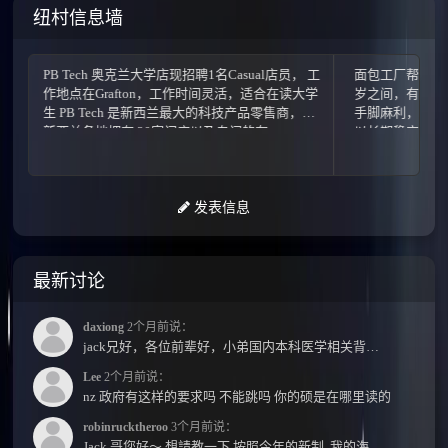
纽村信息墙
B Tech 奥克兰大学店现招聘1名Casual店员， 工
面包工厂帮工 要求：需男性
地点在Grafton，工作时间灵活，适合在读大学
岁之间，有做面点经验，
 PB Tech 是新西兰最大的科技产品零售商，在
手脚麻利，为人诚实可靠
西兰各地拥有 20家门店以及专门的在...
以长期稳定！有意者短信联系：
发表信息
最新讨论
daxiong
2个月前说：
jack兄好，各位前辈好，小弟国内本科医学相关背景，预算有限，是直接去新西兰读2年护理硕士...
Lee
2个月前说：
nz 政府有这样的要求吗 不能跳吗 你的硕是在哪里读的
robinrucktheroo
3个月前说：
Jack 哥您好～ 想請教一下 按照今年的新制, 我的海外本科學歷需要經過NZQA認證嗎？ 現在網上說...