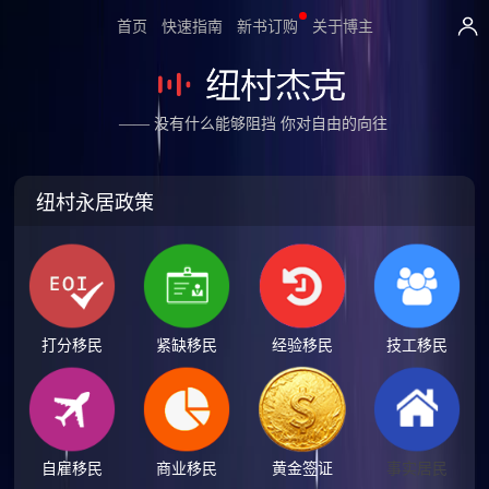
首页
快速指南
新书订购
关于博主
—— 没有什么能够阻挡 你对自由的向往
纽村永居政策
打分移民
紧缺移民
经验移民
技工移民
自雇移民
商业移民
黄金签证
事实居民