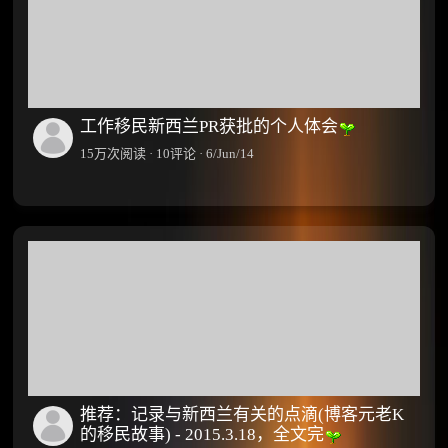
·
27
评
量
论
·
31
工作移民新西兰PR获批的个人体会
15万次阅读 · 10评论 · 6/Jun/14
推荐：记录与新西兰有关的点滴(博客元老K
的移民故事) - 2015.3.18，全文完