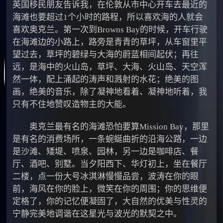
英国移民朋友告诉我，在伦敦从市中心开车去最近的
海滩也要超过1个小时的路程，所以喜欢海的人就会
喜欢奥克兰。第一次到Browns Bay的时候，开车行驶
在海滩边的小路上，路旁是青青的草坪，从车窗里平
望过去，草坪的碧绿与大海的蔚蓝相间起伏；再往
远，是海中的火山岛，草坪、大海、火山岛、天空浑
然一体，配上涌起的涛声和溅射的水花；绝美的图
画，绝美的音乐，除了凝神地看着、凝神地听着，我
只有不住地赞叹造物主的大能。
奥克兰最有名的海滩恐怕要算Mission Bay，那里
是有名的消费场所，一条蜿蜒曲折的沿海公路，一边
是沙滩、矮堤、喷泉、园林，另一边是咖啡店、餐
厅、酒吧、别墅。当夕阳西下、华灯初上，坐在餐厅
二楼，点一份大号冰淇淋慢慢品尝，波涛在你的眼
前，海风在你的脸上，微笑在你的周围；你的思维便
定格了，你的记忆便凝固了，大自然的优美与性灵的
宁静完美地调谐在这星光与波光的默契之中。