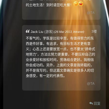
的土地生活！到时请您吃大餐！
@TA
3楼
Jack Liu
(游客)
(
26 Mar 2013,
Intranet
)
不客气的，学医是比较辛苦，有值得努力的东
西是件好事，有追求，有目标生活才更有意
义；心态上还是要放宽一点，也不要太“拼命式
地努力”，方法比努力更重要，不要压抑自己的
业余爱好和放松时间，劳逸结合更好。我相信
你会成功的。另外，上面的文章是我转载的，
并不是我写的，但这篇文章确实是很多人的切
身感受，有一定的代表性。
@TA
回复