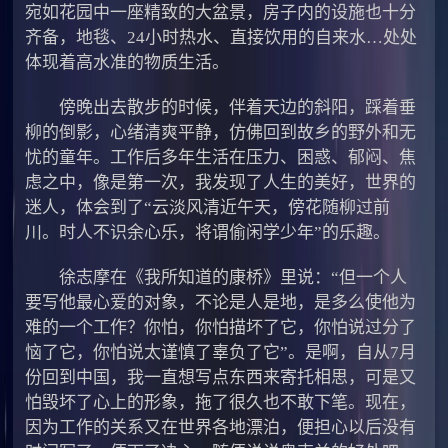
宛如花园中一座精致的大盆景，房子内的设施也十分
齐备，地毯、24小时热水、直接饮用的自来水…处处
体现着高水准的物质生活。
傍晚出去散步的时候，伴着天边的斜阳，踩着垂
柳的倒影，心绪清爽平静，仿佛回到故乡的野外和无
忧的童年。工作后多年生活在压力、困惑、郁闷、焦
虑之中，像是第一次，我发现了人生的美好，世界的
迷人，体会到了“云淡风清近午天，傍花随柳过前
川。时人不识余心乐，将谓偷闲学少年”的乐趣。
徐志摩在《我所知道的康桥》里说：“但一个人
要写他最心爱的对象，不论是人是地，是多么使他为
难的一个工作？你怕，你怕描坏了它，你怕说过分了
恼了它，你怕说太谨慎了辜负了它”。是啊，自从7月
份回到中国，我一直想写点东西来寄托相思，可是又
怕毁坏了心上的形象，拖了很久也不敢下笔。现在，
因为工作的关系又在世界各地漂泊，便担心以后没有