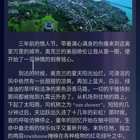
三年前的情人节，带着满心满身的伤痛来到这离
家万里的城市，奥克兰的美丽绝伦让我从第一眼，便
开始了一见钟情的刻骨铭心。
到达的时候，奥克兰的夏天阳光灿烂，可清洁的
风中依然有一丝甜甜的凉爽，再加上蓝天、白云、绿
油油的草坪和洁净的黑色沥青马路，一切的不愉快刹
那间都被抛到九霄云外去了。从机场到住地的路上，
下起了太阳雨，司机称之为 “sun shower”。短短的几
分钟过后，天边跃出久违了十几年的彩虹！那时候，
我的呼吸仿佛停止，童年的回忆开始在脑中回放，生
命中最无暇的快乐似乎又重新开始。来到住地，独立
的两层townhouse掩映在各种植物的红花绿叶之中，