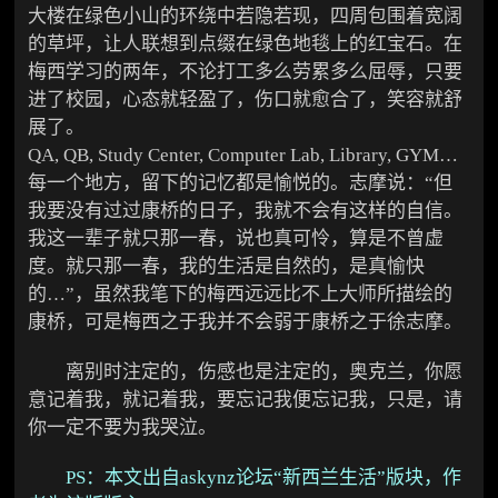
大楼在绿色小山的环绕中若隐若现，四周包围着宽阔
的草坪，让人联想到点缀在绿色地毯上的红宝石。在
梅西学习的两年，不论打工多么劳累多么屈辱，只要
进了校园，心态就轻盈了，伤口就愈合了，笑容就舒
展了。
QA, QB, Study Center, Computer Lab, Library, GYM…
每一个地方，留下的记忆都是愉悦的。志摩说：“但
我要没有过过康桥的日子，我就不会有这样的自信。
我这一辈子就只那一春，说也真可怜，算是不曾虚
度。就只那一春，我的生活是自然的，是真愉快
的…”，虽然我笔下的梅西远远比不上大师所描绘的
康桥，可是梅西之于我并不会弱于康桥之于徐志摩。
离别时注定的，伤感也是注定的，奥克兰，你愿
意记着我，就记着我，要忘记我便忘记我，只是，请
你一定不要为我哭泣。
PS：本文出自askynz论坛“新西兰生活”版块，作