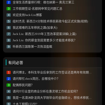
全球生活质量排行榜：维也纳第一 奥克兰第三
2
工作假期签证-名额网申常见问题汇总
3
欢迎支持Jack-Liu博客
4
纽村杰克: 新西兰6分制技术移民新政今起正式实施(视频)
5
我这艰难的五年移民之路(加拿大)
6
Jack Liu: 新西兰2019年工签改革提案详解(上篇)
7
Jack Liu: 你的薪金到底需要多少才能技术移民？
8
听新西兰国歌第一次热泪盈眶
9
有问必答
请问博主，本科生毕业后拿到的工作签证还是两年有效期的那种吗？
1
请问帮忙check简历，去哪找中介？
2
配偶移民问题？
3
请问IT行业里的商业分析在惠灵顿工作机会如何？
4
我是一名澳洲卧龙岗大学刚毕业的金融硕士，想技术移民新西兰需要做什么？
5
土木工程師155分?
6