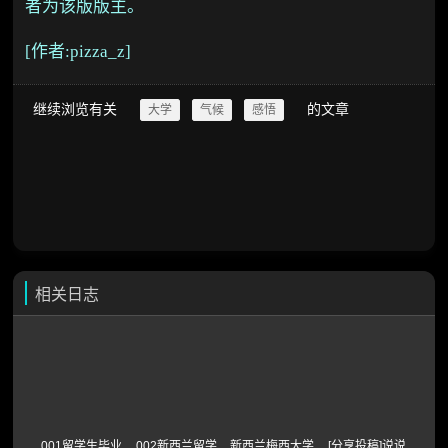
者为该版版主。
[作者:pizza_z
]
继续浏览有关
的文章
大学
气候
感悟
相关日志
001留学生毕业
002新西兰留学
新西兰梅西大学
[分享投稿]说说