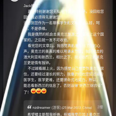
Jack楼主：
真是特别谢谢您无私地开设这个帖子。没回给您
回帖我必须得先谢谢您！
没想到您作为一名理科学生的文笔也这么好，呵
呵，不是恭维。
我是偶然的机会去奥克兰旅游之后喜欢上这个国
家的，之后就一发不可收拾。
看完您的文章后，我感觉真的是写出了我的心
声，奥克兰的美真的难以用语言形容，我同时去的
澳大利亚和新西兰，相比之下，我对新西兰的奥克
兰更是情有独钟。
不过越看越上火，因为感觉自己想要到奥克兰居
住，还要经过漫长的努力，我是曾经给您留过言的
医学生，医学更难，还要拼命式地努力，所以，不
能总看新西兰的信息了，否则该得“新西兰综合征”
了！
2楼
nzdreamer
(游客)
(
25 Mar 2013,
China
)
希望楼主能帮我祈祷，祝福我早日踏上奥克兰