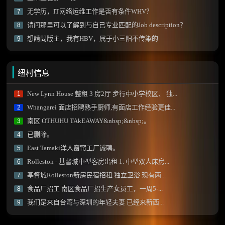
无学历，IT网络运维工作是否有条件WHV？
7
请问那里可以了解到与自己专业匹配的Job description？
8
想請問版主，我有HBV，属于小三阳不传染的
9
纽村信息
New Lynn House 整租 3 房2厅 步行中小学校区、 独...
1
Whangarei 面店招聘熟手厨师,有面店工作经验更佳...
2
南区 OTHUHU TAkEAWAY&nbsp;&nbsp;。
3
已删除。
4
East Tamaki洋人窗帘工厂诚聘。
5
Rolleston - 基督城中型客房出租 1. 中型双人床房...
6
基督城Rolleston新房民宿招租 独立卫浴 现有两...
7
食品厂招工 南区食品厂招生产女员工，一周5-...
8
我们是来自台湾与深圳的年轻夫妻 已经来新西...
9