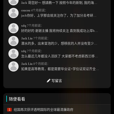
Jack 哥您好～ 想請教一下 按照今年的新制, 我的海外本科學歷需要經過NZQA認證嗎？ 現在網上說...
coucou
4个月前说：
jack你好，上学那会就关注你了，为了加分去考研现在有个尴尬的地方了：我专科直接考研没有本...
xdq
7个月前说：
好的好的 谢谢主播 我将持续关注 直到我成功上岸hhhh
Jack Liu
7个月前说：
潜水的多，出来冒泡的少，想移民的人并没有变少，但现实因素影响了大家的热情度，政策原因...
xdq
7个月前说：
怎么最近几年都没人活跃了 大家都不考虑新西兰移民了嘛？ 没什么人评论，也没什么新的消息...
Jack Liu
8个月前说：
如果是高等教育，都是需要毕业证+学位证双证齐全才能免NZQA认证，单证都需要额外认证，获得...
写留言
随便看看
纽国再次获评透明国际的全球最清廉政府
1