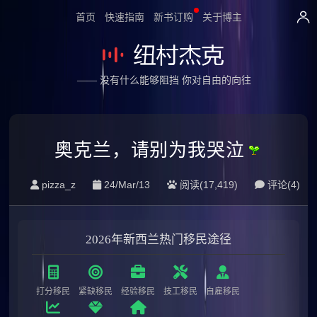
首页
快速指南
新书订购
关于博主
—— 没有什么能够阻挡 你对自由的向往
奥克兰，请别为我哭泣
pizza_z
24/Mar/13
阅读(17,419)
评论(
4
)
2026年新西兰热门移民途径
打分移民
紧缺移民
经验移民
技工移民
自雇移民