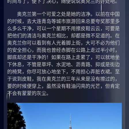
时间写了，便下了决心，随便说说奥克兰的好处吧。
奥克兰第一个可爱之处是她的洁净。以前在中国
的时候，去大连青岛等城市旅游回来总要夸奖那里多
么多么干净，可以一个星期不用擦皮鞋云云，可要是
把他们的清洁与奥克兰相比，却都是微不足道的。在
奥克兰你可以看到有人光着脚上街，大可不必为他们
的安全担心，而我也曾经赤脚在公路上走过半小时，
脚底却还是干净的！如果在路上走累了，可以就地坐
下休息，不管是草坪、水泥地、沥青路、抑或是街边
的椅凳，你尽可放心地坐下，不用担心弄脏衣裙。至
于说到皮鞋，我在奥克兰的三年从来是没有擦过的，
要的时候便穿上，虽然没有鞋油闪亮的光芒，但肯定
不会有蒙蒙的灰尘。