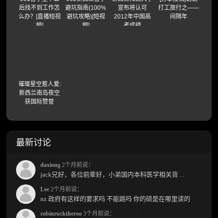
后找不到工作怎
避坑指南(100%
宣布将认可
打工旅行之——
么办？[直播短视
避坑攻略)[短视
2012年中国高
间隔年
频]
频]
考成绩
璀璨星空惹人爱:
新西兰南岛夜空
获国际赞誉
最新讨论
daxiong
2个月前说：
jack兄好，各位前辈好，小弟国内本科医学相关背景，预算有限，是直接去新西兰读2年护理硕士...
Lee
2个月前说：
nz 政府有这样的要求吗 不能跳吗 你的硕是在哪里读的
robinrucktheroo
3个月前说：