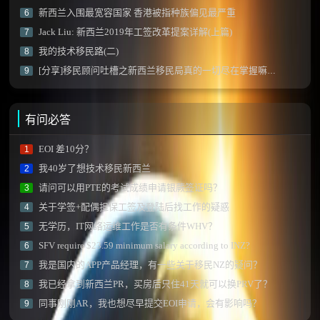
新西兰入围最宽容国家 香港被指种族偏见最严重
6
Jack Liu: 新西兰2019年工签改革提案详解(上篇)
7
我的技术移民路(二)
8
[分享]移民顾问吐槽之新西兰移民局真的一切尽在掌握嘛？[JessicaM]
9
有问必答
EOI 差10分？
1
我40岁了想技术移民新西兰
2
请问可以用PTE的考试成绩申请银蕨签证吗？
3
关于学签+配偶担保工签及登陆后找工作的疑惑
4
无学历，IT网络运维工作是否有条件WHV？
5
SFV require $23.59 minimum salary according to INZ?
6
我是国内的APP产品经理，有一些关于移民NZ的疑问？
7
我已经拿到新西兰PR，买房后只住41天就可以换PRV了？
8
同事刚刚AR，我也想尽早提交EOI申请，会有影响吗？
9