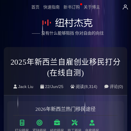
首页
快速指南
新书订购
关于博主
—— 没有什么能够阻挡 你对自由的向往
2025年新西兰自雇创业移民打分
(在线自测)
Jack Liu
22/Jun/25
阅读(8,314)
评论(0)
2026年新西兰热门移民途径
打分移民
紧缺移民
经验移民
技工移民
自雇移民