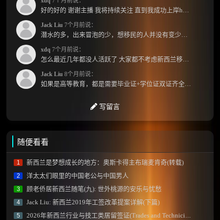
xdq
7个月前说：
好的好的 谢谢主播 我将持续关注 直到我成功上岸hhhh
Jack Liu
7个月前说：
潜水的多，出来冒泡的少，想移民的人并没有变少，但现实因素影响了大家的热情度，政策原因...
xdq
7个月前说：
怎么最近几年都没人活跃了 大家都不考虑新西兰移民了嘛？ 没什么人评论，也没什么新的消息...
Jack Liu
8个月前说：
如果是高等教育，都是需要毕业证+学位证双证齐全才能免NZQA认证，单证都需要额外认证，获得...
写留言
随便看看
新西兰是梦想成长的地方：奥斯卡得主布瑞麦肯奇(转载)
1
洋太太们眼里的中国老公与中国男人
2
顾老侨居新西兰随笔(九): 世外桃源的安乐与忧愁
3
Jack Liu: 新西兰2019年工签改革提案详解(下篇)
4
2026年新西兰行业与技工类居留签证(Trades and Technician Residence Visa)
5