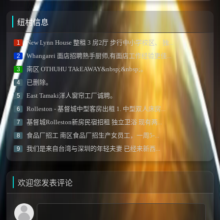
纽村信息
New Lynn House 整租 3 房2厅 步行中小学校区、 独...
1
Whangarei 面店招聘熟手厨师,有面店工作经验更佳...
2
南区 OTHUHU TAkEAWAY&nbsp;&nbsp;。
3
已删除。
4
East Tamaki洋人窗帘工厂诚聘。
5
Rolleston - 基督城中型客房出租 1. 中型双人床房...
6
基督城Rolleston新房民宿招租 独立卫浴 现有两...
7
食品厂招工 南区食品厂招生产女员工，一周5-...
8
我们是来自台湾与深圳的年轻夫妻 已经来新西...
9
欢迎您发表评论