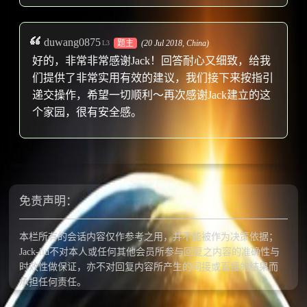
duwang0875
题主
(20 Jul 2018,
China
)
L3
好的，非常非常感谢Jack！回答耐心又细致，给我
们提供了非常实用有效的建议，我们接下来按指引
递交操作，希望一切顺利～再次感谢Jack建立的这
个家园，很有安全感。
免责声明：
本栏所有的会话内容仅作参考之用，并不能被作为决策依据；
Jack-liu不对本人或任何其他会员所参与回复之内容的准确性与
时效性做保证，亦不对回复内容所产生的间接或直接的结果而
承担任何责任。