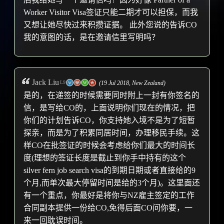
Worker Visitor Visa签证只能二期才可以担保，而我
又想让她尽快过来积攒证据。 此外您说的告诉CO
我的意图的话，是在邀请信里写明吗？
Jack Liu
(19 Jul 2018,
New Zealand
)
L9
是的，在递签的时候需要同时附上一封有你签名的
信，是写给CO的，上面说明你们现在的情况，把
你们的计划告诉CO，你支持她入境不是为了短暂
探亲，而是为了积累同居时间，办理移民手续。这
样CO在批签证的时候会考虑给你们最大的时间长
度(理想的签证长度是截止到你手中持有的这个
silver fern job search visa的到期日期或者直接给的9
个月,而单次最大停留时间是给的3个月)。这里面还
有一个重点，你最好是将你与NZ雇主签定的工作
合同副本提供一份给CO,免得后面CO问你要，一
来一回耽误时间。