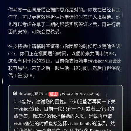
你考虑一起同居攒证据的思路是对的。你现在已经有工
作了，可以更有效地担保她申请临时签证入境探亲。你
也可以考虑在拿了二期的银蕨实践签证之后，再进行后
面的安排，可能会更稳妥。
在支持她申请临时签证来与你团聚的时候可以明确告诉
CO，你们正在攒同居的时间，以便将来共同申请PR，
这会有利于她的签证。目前你支持她申请visitor visa会比
较容易些，来了之后一起生活一段时间，然后再但保配
偶工签或PR。
duwang0875
题主
(19 Jul 2018,
New Zealand
)
L3
Jack您好，谢谢您的回复。不知道能否再问一下关
于visitor签证，目前一般只有一个月或者三个月的
旅游签，像您说的我担保她的入境，是说再申请
visitor签证的时候直接选择visitor family的选项，然
后我给她写一个邀请信吗？因为好像 Partner of a