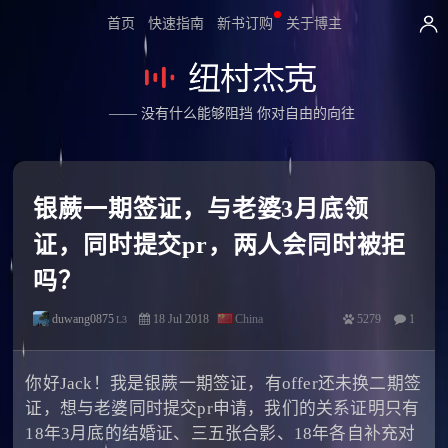
首页
快速指南
新书订购
关于博主
—— 没有什么能够阻挡 你对自由的向往
银蕨一期签证，与老婆3月底领
证，同时提交pr，两人会同时被拒
吗？
duwang0875
18 Jul 2018
China
5279
1
L3
你好Jack！我是银蕨一期签证，有offer还未换二期签
证，想与老婆同时提交pr申请，我们的关系证明只有
18年3月底的结婚证、三五张合影、18年各自补充对