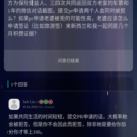
方为保险受益人、三四次共同返回双方老家的车票和
1年的微信对话截图，提交pr申请两个人会同时被拒
么？如果pr申请老婆被拒的可能性高，老婆应该怎么
申请签证（比如旅游签）来新西兰和我一起同居几个
月积攒证据？
问答已结束
1个回答
Jack Liu
L9
19 Jul 2018
New Zealand
如果共同生活的时间较短，提交PR申请的话，大概率她
会被拒签，但是你不会因此而拒签，除非她是要给你加
分你才够上160。