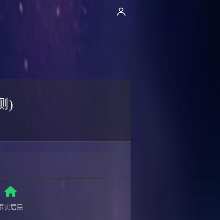
测)
事实居民