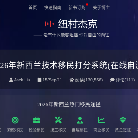
首页
快速指南
新书订购
关于博主
—— 没有什么能够阻挡 你对自由的向往
026年新西兰技术移民打分系统(在线自
Jack Liu
15/Sep/11
阅读(130,556)
评论(
111
)
2026年新西兰热门移民途径
民
紧缺移民
经验移民
技工移民
自雇移民
商业移民
黄金签证