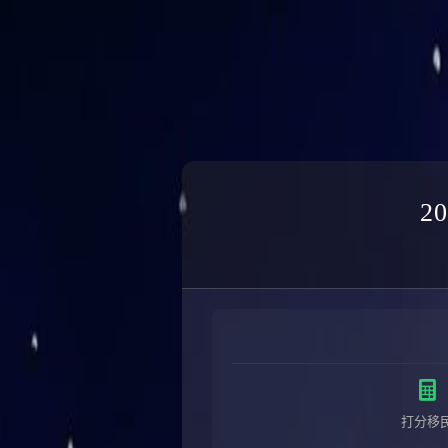
2
打分移