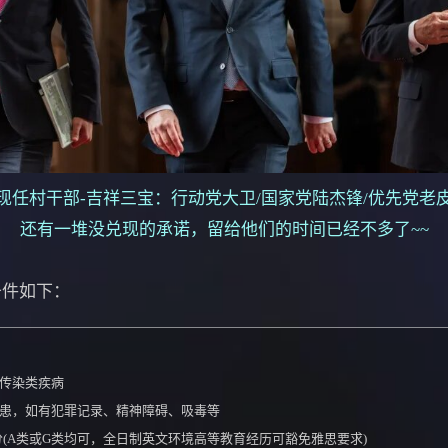
现任村干部-吉祥三宝：行动党大卫/国家党陆杰锋/优先党老
还有一堆没兑现的承诺，留给他们的时间已经不多了~~
条件如下：
或传染类疾病
隐患，如有犯罪记录、精神障碍、吸毒等
5分(A类或G类均可，全日制英文环境高等教育经历可豁免雅思要求)