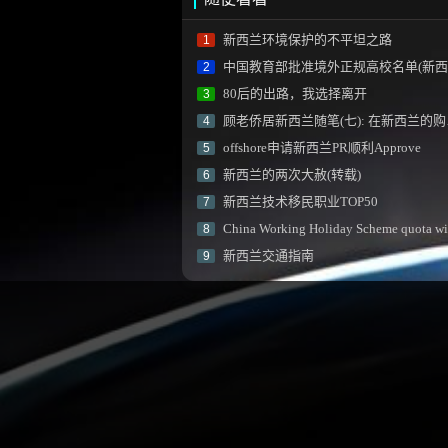
新西兰环境保护的不平坦之路
1
中国教育部批准境外正规高校名单(新西兰院校)
2
80后的出路，我选择离开
3
顾老侨居新西兰随笔(七): 在新西兰的购物体验
4
offshore申请新西兰PR顺利Approve
5
新西兰的两次大赦(转载)
6
新西兰技术移民职业TOP50
7
China Working Holiday Scheme quota will open(2013/14 quot
8
新西兰交通指南
9