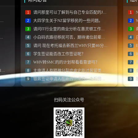
请问那里可以了解到与自己专业匹配的Job description？
N
1
1
大四学生关于NZ留学移民的一些问题。
2
2
请问IT行业里的商业分析在惠灵顿工作机会如何？
3
3
小白码农路径移民可否，期待诸位前辈建议？
4
4
请问 现在考托福去新西兰WHV只要46分？
5
5
学生签证能否改工作签证呢？
R
6
6
WHV转SMC的的计划帮看看靠谱吗？
7
7
a)
主申请人有精神分裂症病史能过居留类别的健康审查吗？
8
8
银蕨签证申请人在新西兰境内，之后回国递交材料可以吗
9
9
扫码关注公众号