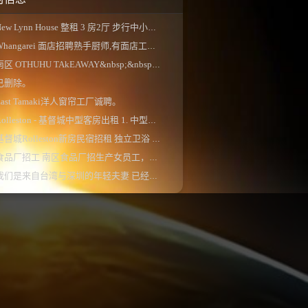
ew Lynn House 整租 3 房2厅 步行中小学校区、 独...
Whangarei 面店招聘熟手厨师,有面店工作经验更佳...
南区 OTHUHU TAkEAWAY&nbsp;&nbsp;。
已删除。
East Tamaki洋人窗帘工厂诚聘。
olleston - 基督城中型客房出租 1. 中型双人床房...
基督城Rolleston新房民宿招租 独立卫浴 现有两...
食品厂招工 南区食品厂招生产女员工，一周5-...
我们是来自台湾与深圳的年轻夫妻 已经来新西...