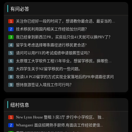
有问必答
关注你已经好一段的时间了，想请教你最合适、最妥当的移民方式！！
1
技术移民利用国内相关工作经验加分问题？
2
我已经拿到新西兰PR，买房后只住41天就可以换PRV了？
3
留学生考虑选择哪条路径进行移民更合适?
4
请问可以用PTE的考试成绩申请银蕨签证吗？
5
太原理工大学软件工程15年毕业，想留学移民，换哪些专业比较好呢？
6
大四学生关于NZ留学移民的一些问题。
7
攻读L8 PGD留学的方式实现全家落地后的PR申请路径求问
8
想持旅游签证入境找工作可行吗？
9
纽村信息
New Lynn House 整租 3 房2厅 步行中小学校区、 独...
1
Whangarei 面店招聘熟手厨师,有面店工作经验更佳...
2