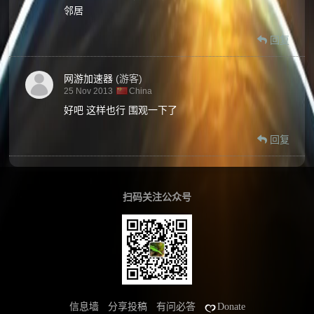
邻居
回复
网游加速器
(游客)
25 Nov 2013
China
好吧 这样也行 围观一下了
回复
扫码关注公众号
信息墙
分享投稿
有问必答
Donate