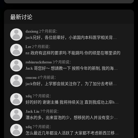
最新讨论
daxiong
2个月前说：
jack兄好，各位前辈好，小弟国内本科医学相关背景，预算有限，是直接去新西兰读2年护理硕士...
Lee
2个月前说：
nz 政府有这样的要求吗 不能跳吗 你的硕是在哪里读的
robinrucktheroo
3个月前说：
Jack 哥您好～ 想請教一下 按照今年的新制, 我的海外本科學歷需要經過NZQA認證嗎？ 現在網上說...
coucou
4个月前说：
jack你好，上学那会就关注你了，为了加分去考研现在有个尴尬的地方了：我专科直接考研没有本...
xdq
7个月前说：
好的好的 谢谢主播 我将持续关注 直到我成功上岸hhhh
Jack Liu
7个月前说：
潜水的多，出来冒泡的少，想移民的人并没有变少，但现实因素影响了大家的热情度，政策原因...
xdq
7个月前说：
怎么最近几年都没人活跃了 大家都不考虑新西兰移民了嘛？ 没什么人评论，也没什么新的消息...