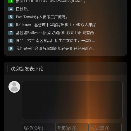
南区 OTHUHU TAkEAWAY&nbsp;&nbsp;。
3
已删除。
4
East Tamaki洋人窗帘工厂诚聘。
5
Rolleston - 基督城中型客房出租 1. 中型双人床房...
6
基督城Rolleston新房民宿招租 独立卫浴 现有两...
7
食品厂招工 南区食品厂招生产女员工，一周5-...
8
我们是来自台湾与深圳的年轻夫妻 已经来新西...
9
欢迎您发表评论