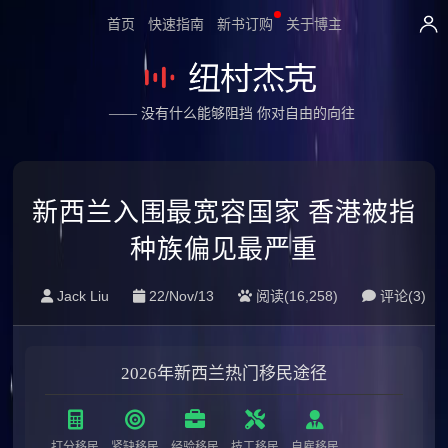
首页
快速指南
新书订购
关于博主
—— 没有什么能够阻挡 你对自由的向往
新西兰入围最宽容国家 香港被指
种族偏见最严重
Jack Liu
22/Nov/13
阅读(16,258)
评论(
3
)
2026年新西兰热门移民途径
打分移民
紧缺移民
经验移民
技工移民
自雇移民