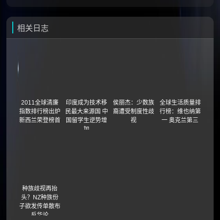
相关日志
2011全球清廉
印度成为技术移
侯丽杰：少数族
全球生活质量排
指数排行榜出炉
民最大来源国 中
裔遭受制度性歧
行榜：维也纳第
新西兰荣登榜首
国留学生逆势增
视
一 奥克兰第三
加
种族歧视再抬
头？NZ种族份
子欲发传单散布
反华论