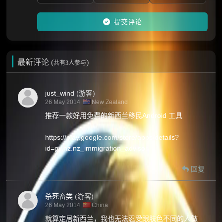
提交评论
最新评论 (
)
共有3人参与
just_wind
(游客)
26 May 2014
New Zealand
推荐一款好用免费的新西兰移民Android 工具
https://play.google.com/store/apps/details?
id=gy.nz.nz_immigration_advisor
回复
杀死畜类
(游客)
26 May 2014
China
就算定居新西兰，我也无法忍受跟肤色不同的人做