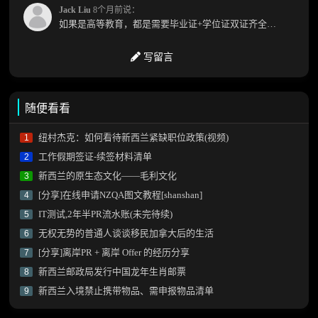
Jack Liu
8个月前说：
如果是高等教育，都是需要毕业证+学位证双证齐全才能免NZQA认证，单证都需要额外认证，获得...
写留言
随便看看
纽村杰克：如何看待新西兰紧缺职位政策(视频)
1
工作假期签证-续签材料清单
2
新西兰的原生态文化——毛利文化
3
[分享]在线申请NZQA图文教程[shanshan]
4
IT测试,2年半PR流水账(未完待续)
5
无权无势的普通人谈谈移民加拿大后的生活
6
[分享]离岸PR + 离岸 Offer 的经历分享
7
新西兰邮政局发行中国龙年生肖邮票
8
新西兰入境禁止携带物品、需申报物品清单
9