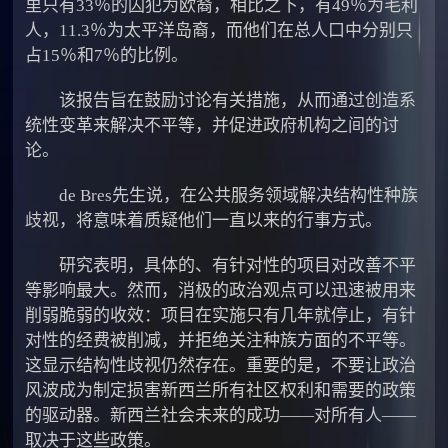
里只有33％的囚犯为欧裔，相比之下，有49％为毛利
人，11.3％为太平洋岛裔，而他们在总人口中分别只
占15％和7％的比例。
该报告旨在鼓励讨论有关措施，从而通过创造系
统性变革来解决不平等，并促进政府机构之间的讨
论。
de Bres先生说，在公共服务领域解决结构性种族
歧视，将意味着质疑他们一直以来的行事方式。
研究表明，具体的、有针对性的项目对改善不平
等影响最大。然而，消极的政治观点可以迅速被用来
削弱脆弱的收效：项目在实施只有几年就停止，有针
对性的经费被削减，并拒绝关注种族方面的不平等。
这显示结构性歧视仍然存在。重要的是，不要让政治
风波成为制定损害新西兰所有社区权利和需要的政策
的驱动器。新西兰社会未来的成功——对所有人——
取决于这些政策。