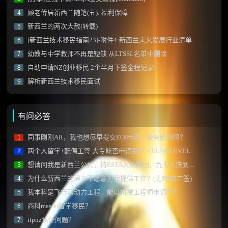
顾老侨居新西兰随笔(五): 福利保障
4
新西兰的两次大赦(转载)
5
[新西兰技术移民指南23]-附件4:新西兰未来发展行业清单
6
幼教与中学教师不再是短缺 从LTSSL名单中删除
7
自助申请NZ创业移民 2个半月下签全程记录!
8
解析新西兰技术移民面试
9
有问必答
同事刚刚AR，我也想尽早提交EOI申请，会有影响吗？
1
两个人留学+配偶工签 大专能否申请到LEVEL8或LEVEL9的课程？
2
想请问我是新西兰公民，持ESTA入境美国，九十天快到了, 怎么办？
3
为什么新西兰的雇主不愿意为我提供工作？(无PR或工签)
4
我本科是飞行器动力工程，能以机械工程师申请吗？
5
商科master留学移民？
6
itpnz认证问题？
7