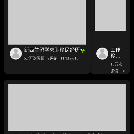
新西兰留学求职移民经历
工作
移民
5.7万次阅读 · 9评论 · 11/May/16
新西
15万次
兰PR
阅读 · 10
获批
评论 ·
的个
6/Jun/14
人体
会