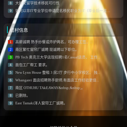
大龄女留学技术移民可行性
8
如何以非IT专业学位申请提名移民职业为IT（毕业后一直从事IT专业）？
9
纽村信息
高薪诚聘 熟手炒餐或炸炉两名，可办理工签，...
1
南区繁忙窗帘厂诚聘 现诚聘以下职位。
2
PB Tech 奥克兰大学店现招聘1名Casual店员， 工作...
3
面包工厂帮工 要求。
4
New Lynn House 整租 3 房2厅 步行中小学校区、 独...
5
Whangarei 面店招聘熟手厨师,有面店工作经验更佳...
6
南区 OTHUHU TAkEAWAY&nbsp;&nbsp;。
7
已删除。
8
East Tamaki洋人窗帘工厂诚聘。
9