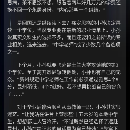
思病，茶不思饭不想，眼看着两年好几万元的学费还
换不回一个永居身份，“内心那叫一个纠结。”
是回国还是继续读下去？痛定思痛的小孙决定再
读一个学位，当然专业要在最新的职业清单上。小孙
说其实文科生的选择不多，而且还要和之前所读的专
业相关，选来选去，“中学老师”成了少数几个备选项
之一。
下个月，小孙就要飞赴昆士兰大学攻读她的第3
个学位。至于离开悉尼辗转他处，小孙也有自己的无
奈。“新州规定中学老师在工作前必须通过雅思4个8
分，昆州稍低，4个7就好。我不想再挑战自己的智商
了……”
对于毕业后能否顺利从事教师一职，小孙其实很
迷茫。“让我站在讲台上管那些十五六岁的本地中学
生，想想都让人冒冷汗。”不过既然已经选择了远赴
昆州，小孙在给记者的电话里为自己鼓劲：“先拿下