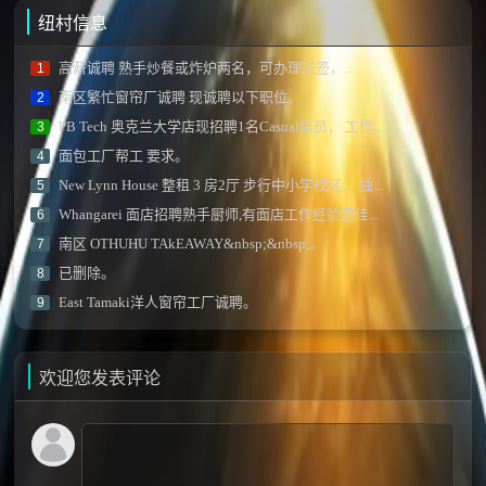
纽村信息
高薪诚聘 熟手炒餐或炸炉两名，可办理工签，...
1
南区繁忙窗帘厂诚聘 现诚聘以下职位。
2
PB Tech 奥克兰大学店现招聘1名Casual店员， 工作...
3
面包工厂帮工 要求。
4
New Lynn House 整租 3 房2厅 步行中小学校区、 独...
5
Whangarei 面店招聘熟手厨师,有面店工作经验更佳...
6
南区 OTHUHU TAkEAWAY&nbsp;&nbsp;。
7
已删除。
8
East Tamaki洋人窗帘工厂诚聘。
9
欢迎您发表评论