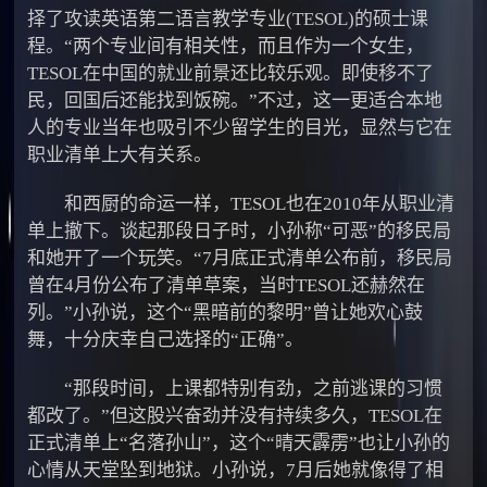
择了攻读英语第二语言教学专业(TESOL)的硕士课
程。“两个专业间有相关性，而且作为一个女生，
TESOL在中国的就业前景还比较乐观。即使移不了
民，回国后还能找到饭碗。”不过，这一更适合本地
人的专业当年也吸引不少留学生的目光，显然与它在
职业清单上大有关系。
和西厨的命运一样，TESOL也在2010年从职业清
单上撤下。谈起那段日子时，小孙称“可恶”的移民局
和她开了一个玩笑。“7月底正式清单公布前，移民局
曾在4月份公布了清单草案，当时TESOL还赫然在
列。”小孙说，这个“黑暗前的黎明”曾让她欢心鼓
舞，十分庆幸自己选择的“正确”。
“那段时间，上课都特别有劲，之前逃课的习惯
都改了。”但这股兴奋劲并没有持续多久，TESOL在
正式清单上“名落孙山”，这个“晴天霹雳”也让小孙的
心情从天堂坠到地狱。小孙说，7月后她就像得了相