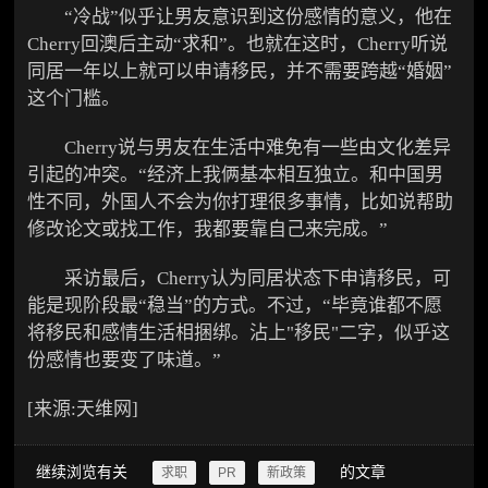
“冷战”似乎让男友意识到这份感情的意义，他在
Cherry回澳后主动“求和”。也就在这时，Cherry听说
同居一年以上就可以申请移民，并不需要跨越“婚姻”
这个门槛。
Cherry说与男友在生活中难免有一些由文化差异
引起的冲突。“经济上我俩基本相互独立。和中国男
性不同，外国人不会为你打理很多事情，比如说帮助
修改论文或找工作，我都要靠自己来完成。”
采访最后，Cherry认为同居状态下申请移民，可
能是现阶段最“稳当”的方式。不过，“毕竟谁都不愿
将移民和感情生活相捆绑。沾上"移民"二字，似乎这
份感情也要变了味道。”
[来源:天维网]
继续浏览有关
的文章
求职
PR
新政策