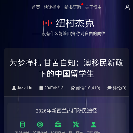
首页
快速指南
新书订购
关于博主
—— 没有什么能够阻挡 你对自由的向往
为梦挣扎 甘苦自知：澳移民新政
下的中国留学生
Jack Liu
20/Feb/13
阅读(16,419)
评论(0)
2026年新西兰热门移民途径
打分移民
紧缺移民
经验移民
技工移民
自雇移民