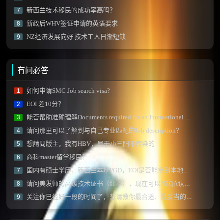
新西兰技术移民的成功率高吗？
7
新政后WHV签证申请的英语要求
8
NZ经济发展向好 技术工人日渐短缺
9
有问必答
如何申请SMC Job search visa?
1
EOI 差10分？
2
能否帮助准确理解Documents required for an International Qualification Assessment (IQA) 中部分内容？
3
请问那里可以了解到与自己专业匹配的Job description？
4
想請問版主，我有HBV，属于小三阳不传染的
5
商科master留学移民？
6
国内有硕士学历，新西兰本地PGD，EOI是否能拿到本地学历额外加分？
7
请问美发师的高级技术证书（红本），现在可以NZQA认证吗？
8
关注你已经好一段的时间了，想请教你最合适、最妥当的移民方式！！
9