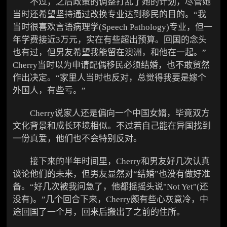
不过，之后政策的调整打乱了她的计划，尽管她
当时还希望坚持通过改换专业达到移民的目的。“我
当时很喜欢言语病理学(Speech Pathology)专业，但一
年学费接近3万元，实在有些超出预算。回国的念头
也有过，但男友希望我能留在澳洲，和他在一起。”
Cherry当时以为申请配偶移民必须结婚，也不敢贸然
作出决定。“家里人当时也反对，总觉得我要是嫁个
外国人，有些亏。”
Cherry说家人还是偏向一个中国女婿，毕竟双方
文化背景和成长环境相似。不过若自己能在异国找到
一份真爱，他们也不会特别反对。
接下来的半年时间里，Cherry和男友好几次认真
谈论他们的未来，但男友显然对“结婚”也没有做好准
备。“好几次被我问急了，他都摇摇头说"Not Yet"(还
没有)。”几个回合下来，Cherry颇有些心灰意冷，中
途回国了一个月，回来后搬出了之前的住所。