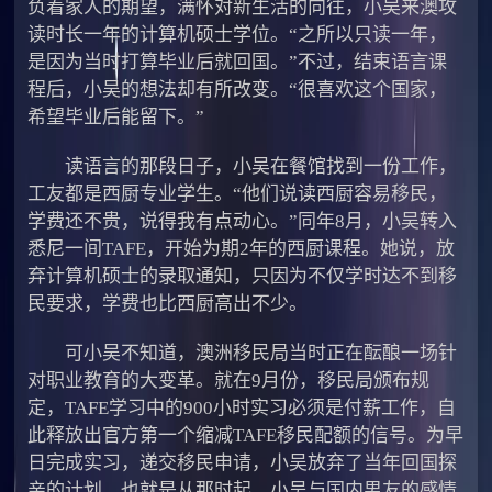
负着家人的期望，满怀对新生活的向往，小吴来澳攻
读时长一年的计算机硕士学位。“之所以只读一年，
是因为当时打算毕业后就回国。”不过，结束语言课
程后，小吴的想法却有所改变。“很喜欢这个国家，
希望毕业后能留下。”
读语言的那段日子，小吴在餐馆找到一份工作，
工友都是西厨专业学生。“他们说读西厨容易移民，
学费还不贵，说得我有点动心。”同年8月，小吴转入
悉尼一间TAFE，开始为期2年的西厨课程。她说，放
弃计算机硕士的录取通知，只因为不仅学时达不到移
民要求，学费也比西厨高出不少。
可小吴不知道，澳洲移民局当时正在酝酿一场针
对职业教育的大变革。就在9月份，移民局颁布规
定，TAFE学习中的900小时实习必须是付薪工作，自
此释放出官方第一个缩减TAFE移民配额的信号。为早
日完成实习，递交移民申请，小吴放弃了当年回国探
亲的计划。也就是从那时起，小吴与国内男友的感情