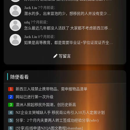
Jack Liu
7个月前说：
潜水的多，出来冒泡的少，想移民的人并没有变少，但现实因素影响了大家的热情度，政策原因...
xdq
7个月前说：
怎么最近几年都没人活跃了 大家都不考虑新西兰移民了嘛？ 没什么人评论，也没什么新的消息...
Jack Liu
8个月前说：
如果是高等教育，都是需要毕业证+学位证双证齐全才能免NZQA认证，单证都需要额外认证，获得...
写留言
随便看看
新西兰入境禁止携带物品、需申报物品清单
1
网站已进行第一次升级
2
澳洲人掀起移民外国潮，创历史新高
3
NZ企业主哭喊缺人手 移民局公布引入10万人定居计划
4
分享：2个月内夫妻两人转工签成功经验分享(whv)
5
[分享]在线申请NZQA图文教程[shanshan]
6