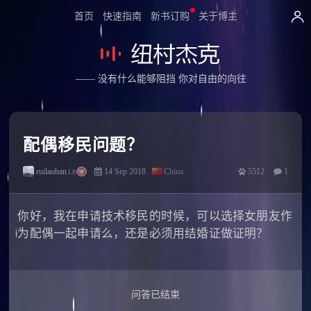
首页
快速指南
新书订购
关于博主
—— 没有什么能够阻挡 你对自由的向往
配偶移民问题？
ruilaoban
14 Sep 2018
China
5512
1
L8
你好，我在申请技术移民的时候，可以选择女朋友作
为配偶一起申请么，还是必须用结婚证做证明？
问答已结束