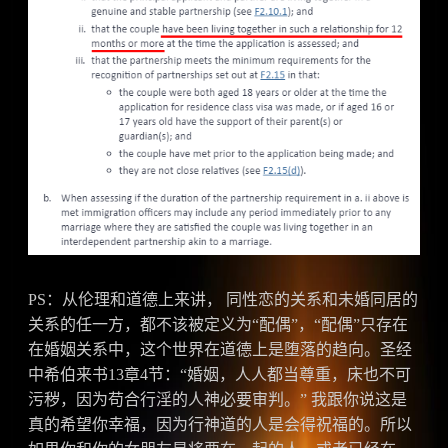
PS：从伦理和道德上来讲， 同性恋的关系和未婚同居的
关系的任一方，都不该被定义为“配偶”，“配偶”只存在
在婚姻关系中，这个世界在道德上是堕落的趋向。圣经
中希伯来书13章4节：“婚姻，人人都当尊重，床也不可
污秽，因为苟合行淫的人神必要审判。” 我跟你说这是
真的希望你幸福，因为行神道的人是会得祝福的。所以