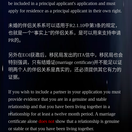
be included in a principal applicant's application and must
apply for residence as a principal applicant in their own right.
未婚的伴侣关系系可以适用于R2.1.10中第3条的规定，
也就是一个“事实上”的伴侣关系，是可以用来支持申请
PR的。
另外在EOI获邀后，移民局发出的ITA信中，移民局也会
特别强调，只有结婚证(marriage certificate)并不能足以证
明两个人的伴侣关系是真实的，还必须提供其它有力的
证据。
If you wish to include a partner in your application you must
provide evidence that you are in a genuine and stable
relationship and that you have been living together in a
relationship for at least a twelve month period. A marriage
certificate alone
does not
show that a relationship is genuine
or stable or that you have been living together.