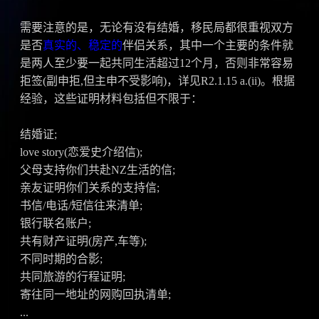
需要注意的是，无论有没有结婚，移民局都很重视双方
是否
真实的、稳定的
伴侣关系，其中一个主要的条件就
是两人至少要一起共同生活超过12个月，否则非常容易
拒签(副申拒,但主申不受影响)，详见R2.1.15 a.(ii)。根据
经验，这些证明材料包括但不限于：
结婚证;
love story(恋爱史介绍信);
父母支持你们共赴NZ生活的信;
亲友证明你们关系的支持信;
书信/电话/短信往来清单;
银行联名账户;
共有财产证明(房产,车等);
不同时期的合影;
共同旅游的行程证明;
寄往同一地址的网购回执清单;
...