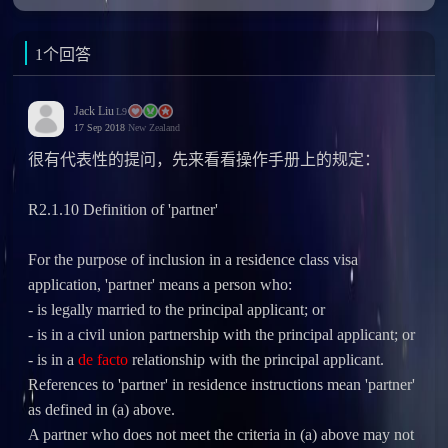
1个回答
Jack Liu
L9
17 Sep 2018
New Zealand
很有代表性的提问，先来看看操作手册上的规定：
R2.1.10 Definition of 'partner'
For the purpose of inclusion in a residence class visa
application, 'partner' means a person who:
- is legally married to the principal applicant; or
- is in a civil union partnership with the principal applicant; or
- is in a
de facto
relationship with the principal applicant.
References to 'partner' in residence instructions mean 'partner'
as defined in (a) above.
A partner who does not meet the criteria in (a) above may not