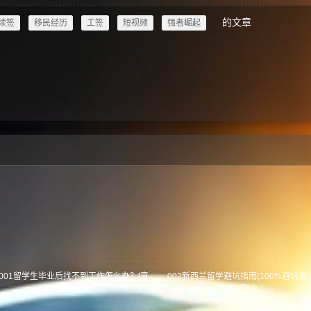
的文章
续签
移民经历
工签
短视频
强者崛起
001留学生毕业后找不到工作怎么办？[直
002新西兰留学避坑指南(100%避坑攻
播短视频]
略)[短视频]