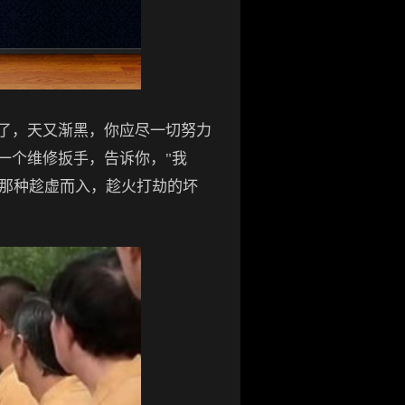
了，天又渐黑，你应尽一切努力
一个维修扳手，告诉你，"我
到那种趁虚而入，趁火打劫的坏