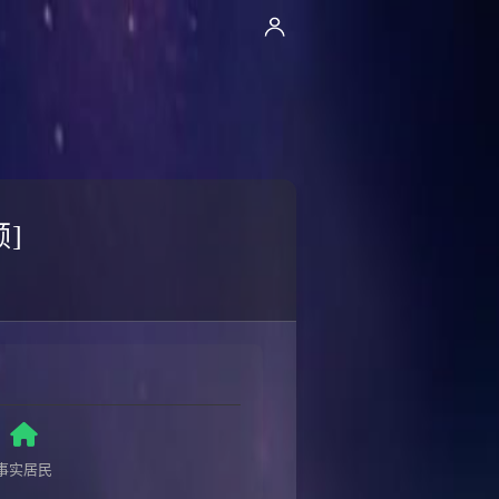
]
事实居民