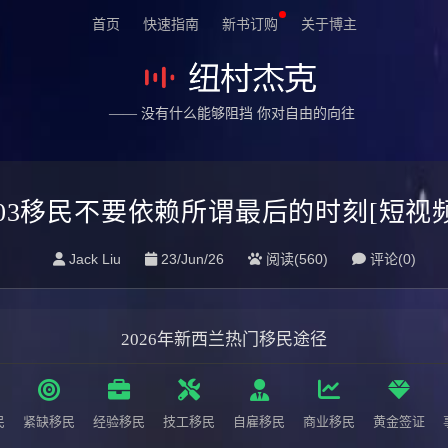
首页
快速指南
新书订购
关于博主
—— 没有什么能够阻挡 你对自由的向往
003移民不要依赖所谓最后的时刻[短视频
Jack Liu
23/Jun/26
阅读(560)
评论(0)
2026年新西兰热门移民途径
民
紧缺移民
经验移民
技工移民
自雇移民
商业移民
黄金签证