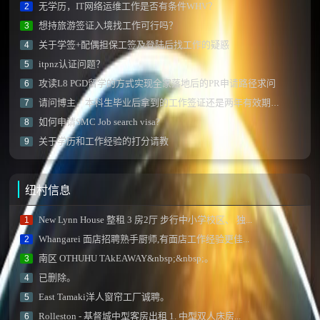
无学历，IT网络运维工作是否有条件WHV？
2
想持旅游签证入境找工作可行吗？
3
关于学签+配偶担保工签及登陆后找工作的疑惑
4
itpnz认证问题？
5
攻读L8 PGD留学的方式实现全家落地后的PR申请路径求问
6
请问博主，本科生毕业后拿到的工作签证还是两年有效期的那种吗？
7
如何申请SMC Job search visa?
8
关于学历和工作经验的打分请教
9
纽村信息
New Lynn House 整租 3 房2厅 步行中小学校区、 独...
1
Whangarei 面店招聘熟手厨师,有面店工作经验更佳...
2
南区 OTHUHU TAkEAWAY&nbsp;&nbsp;。
3
已删除。
4
East Tamaki洋人窗帘工厂诚聘。
5
Rolleston - 基督城中型客房出租 1. 中型双人床房...
6