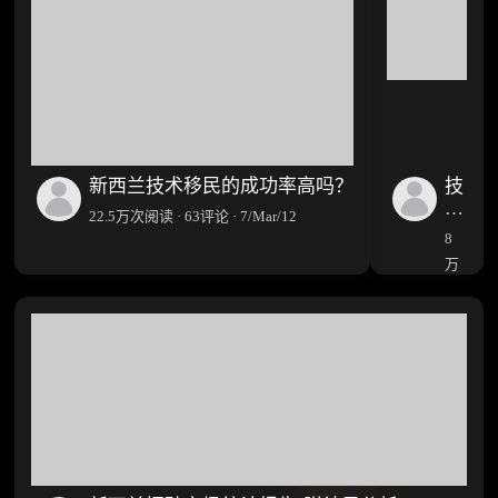
新西兰技术移民的成功率高吗？
技
术
22.5万次阅读 · 63评论 · 7/Mar/12
移
8
民
万
评
次
分
阅
越
高
读
越
·
好
53
吗？
评
论
·
3/Mar/1