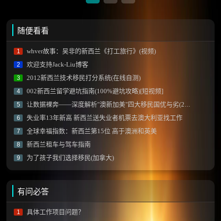
别？
随便看看
whver故事：吴非的新西兰《打工旅行》(视频)
1
欢迎支持Jack-Liu博客
2
2012新西兰技术移民打分系统(在线自测)
3
002新西兰留学避坑指南(100%避坑攻略)[短视频]
4
让数据裸奔——深度解析"澳新加美"四大移民国优与劣(2023年更新)
5
失业率13年新高 新西兰送失业者机票去澳大利亚找工作
6
全球幸福指数：新西兰第15位 高于澳洲和英美
7
新西兰租车与驾车指南
8
为了孩子我们选择移民(加拿大)
9
有问必答
具体工作项目问题？
1