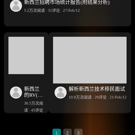
新西兰招聘市场统计报告(附结果分析)
5.2万次阅读 · 31评论 · 27/Feb/12
新西兰
解析新西兰技术移民面试
的RV(绿
10.9万次阅读 · 29评论 · 21/Feb/12
卡)、
36.5万次阅
PRV(永
读 · 45评论
久绿卡)
· 16/Feb/12
与CS(国
籍)有什
么区
1
2
3