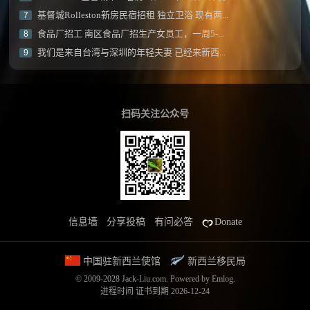
基督城Rolleston新房民宿招租 独立卫浴 现有两...
7
食品厂招工 南区食品厂招生产女员工，一周5-...
8
我们是来自台湾与深圳的年轻夫妻 已经来新西...
9
扫码关注公众号
信息墙
分享投稿
有问必答
Donate
中国驻新西兰使馆
新西兰移民局
© 2009-2028 Jack-Liu.com.
Powered by
Emlog
.
进程时间
证书到期 2026-12-24