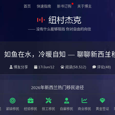
首页
快速指南
新书订购
关于博主
—— 没有什么能够阻挡 你对自由的向往
：如鱼在水，冷暖自知 — 聊聊新西兰
博友分享
17/Jun/12
阅读(58,512)
评论(
48
)
2026年新西兰热门移民途径
民
紧缺移民
经验移民
技工移民
自雇移民
商业移民
黄金签证