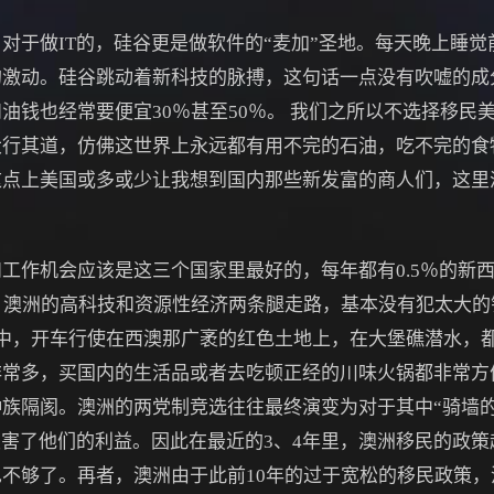
做IT的，硅谷更是做软件的“麦加”圣地。每天晚上睡觉前
的激动。硅谷跳动着新科技的脉搏，这句话一点没有吹嘘的成
油钱也经常要便宜30％甚至50％。 我们之所以不选择移民
大行其道，仿佛这世界上永远都有用不完的石油，吃不完的食
这点上美国或多或少让我想到国内那些新发富的商人们，这里
作机会应该是这三个国家里最好的，每年都有0.5％的新西
，澳洲的高科技和资源性经济两条腿走路，基本没有犯太大
中，开车行使在西澳那广袤的红色土地上，在大堡礁潜水，
非常多，买国内的生活品或者去吃顿正经的川味火锅都非常方
族隔阂。澳洲的两党制竞选往往最终演变为对于其中“骑墙的
损害了他们的利益。因此在最近的3、4年里，澳洲移民的政
不够了。再者，澳洲由于此前10年的过于宽松的移民政策