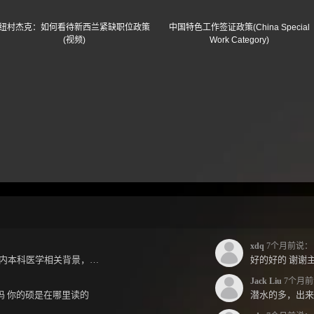
纽村杰克：如何看待新西兰紧缺职位政策
中国特色工作签证政策(China Special
(视频)
Work Category)
xdq
7个月前说：
jack兄好，各位前辈好，小弟国内本科医学相关背景，预算有限，是直接去新西兰读2年护理硕士...
好的好的 谢谢主
Jack Liu
7个月前
跳吗 你的硕是在哪里读的