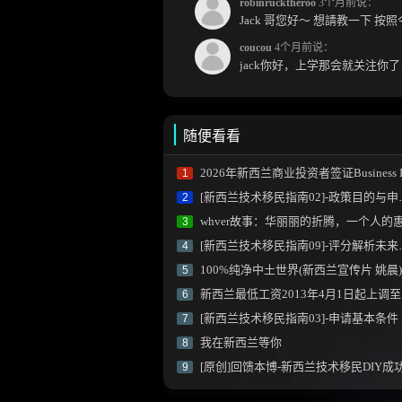
robinrucktheroo
3个月前说：
coucou
4个月前说：
随便看看
2026年新西兰商业投资者签证Business Investor Visa (BIV
1
[新西兰技术移民指南02]-政策目的与申请详细流程
2
whver故事：华丽丽的折腾，一个人的惠灵
3
[新西兰技术移民指南09]-评分解析未来发展行业额外加分
4
100%纯净中土世界(新西兰宣传片 姚晨)
5
新西兰最低工资2013年4月1日起上调至13.75NZD
6
[新西兰技术移民指南03]-申请基本条件
7
我在新西兰等你
8
[原创]回馈本博-新西兰技术移民DIY成功P
9