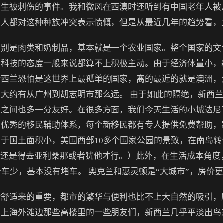
学生被刺伤的事件。我和微风在西澳时还听到有中国老年人被
有人都对这种种族冲突表示愤慨，但是从最近几年的趋势看，
是肉类和奶制品，基本就是一个农业国家。整个国家的文
于科技的态度一般来说都算不上积极主动。由于经济体量小，
新西兰恐怕是这世界上最孤单的国家，离的最近的就是澳洲，
大约有从广州到胡志明市那么远。 由于如此的隔绝，新西兰
之间也多一分友好。在很多方面，我们今天生活的小城达尼
常优秀的移民辅助体系，每个新移民都有专人提供免费帮助，
于国土面积小，美国西部10多个国家公园的景致，在南岛转一
特殊，要看还是得去亚利桑那或者犹他才行。）此外，在生活成本
少车少，基本没有堵车。 奥克兰和惠灵顿是“大城市”，房价
适来的重要，都市的繁华与便利也比不上大自然的吸引，
上海外滩边那些高楼里的一些朋友们，新西兰几乎平淡出鸟