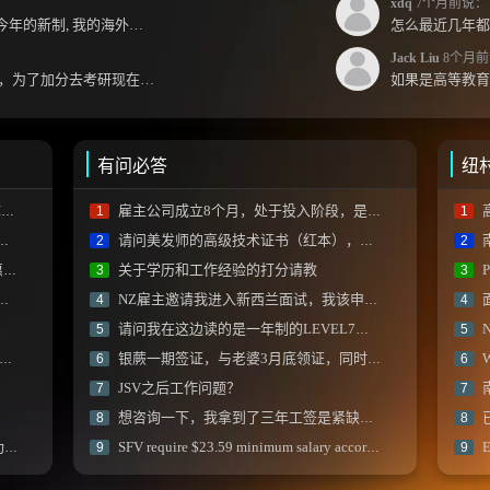
xdq
7个月前说：
Jack 哥您好～ 想請教一下 按照今年的新制, 我的海外本科學歷需要經過NZQA認證嗎？ 現在網上說...
Jack Liu
8个月前
jack你好，上学那会就关注你了，为了加分去考研现在有个尴尬的地方了：我专科直接考研没有本...
有问必答
纽
)
雇主公司成立8个月，处于投入阶段，是否可以担保技术移民？
1
1
请问美发师的高级技术证书（红本），现在可以NZQA认证吗？
2
2
顿
关于学历和工作经验的打分请教
P
3
3
NZ雇主邀请我进入新西兰面试，我该申请什么签证入境?
4
4
请问我在这边读的是一年制的LEVEL7，学历加分是多少？
N
5
5
银蕨一期签证，与老婆3月底领证，同时提交pr，两人会同时被拒吗？
6
6
JSV之后工作问题？
7
7
想咨询一下，我拿到了三年工签是紧缺工种，怎么才能豁免雅思拿到绿卡？
8
8
R
SFV require $23.59 minimum salary according to INZ?
9
9