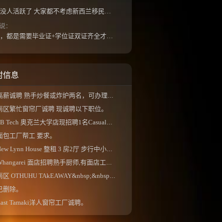
怎么最近几年都没人活跃了 大家都不考虑新西兰移民了嘛？ 没什么人评论，也没什么新的消息...
说：
如果是高等教育，都是需要毕业证+学位证双证齐全才能免NZQA认证，单证都需要额外认证，获得...
村信息
高薪诚聘 熟手炒餐或炸炉两名，可办理工签，...
南区繁忙窗帘厂诚聘 现诚聘以下职位。
B Tech 奥克兰大学店现招聘1名Casual店员， 工作...
面包工厂帮工 要求。
ew Lynn House 整租 3 房2厅 步行中小学校区、 独...
Whangarei 面店招聘熟手厨师,有面店工作经验更佳...
南区 OTHUHU TAkEAWAY&nbsp;&nbsp;。
已删除。
East Tamaki洋人窗帘工厂诚聘。