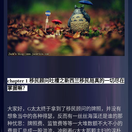
chapter 1 移民顾问吐槽之新西兰移民局真的一切尽在
掌握嘛？
大家好，G太太终于拿到了移民顾问的牌照，并没有
想象当中的各种得瑟，反而有一丝丝海藻还是谁的那
种忧思：牌照费、监管费等等一大堆数额不大不小的
费用汇总成一股洪流，冲刷着G太太那颗主妇的淳朴