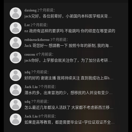
daxiong
2个月前说：
jack兄好，各位前辈好，小弟国内本科医学相关背景，预算有限，是直接去新西兰读2年护理硕士...
Lee
2个月前说：
nz 政府有这样的要求吗 不能跳吗 你的硕是在哪里读的
robinrucktheroo
3个月前说：
Jack 哥您好～ 想請教一下 按照今年的新制, 我的海外本科學歷需要經過NZQA認證嗎？ 現在網上說...
coucou
4个月前说：
jack你好，上学那会就关注你了，为了加分去考研现在有个尴尬的地方了：我专科直接考研没有本...
xdq
7个月前说：
好的好的 谢谢主播 我将持续关注 直到我成功上岸hhhh
Jack Liu
7个月前说：
潜水的多，出来冒泡的少，想移民的人并没有变少，但现实因素影响了大家的热情度，政策原因...
xdq
7个月前说：
怎么最近几年都没人活跃了 大家都不考虑新西兰移民了嘛？ 没什么人评论，也没什么新的消息...
Jack Liu
8个月前说：
如果是高等教育，都是需要毕业证+学位证双证齐全才能免NZQA认证，单证都需要额外认证，获得...