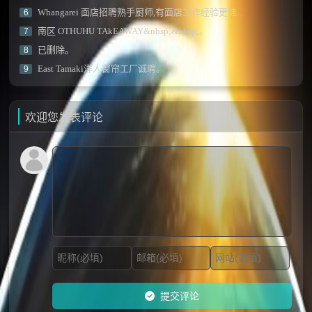
Whangarei 面店招聘熟手厨师,有面店工作经验更佳...
6
南区 OTHUHU TAkEAWAY&nbsp;&nbsp;。
7
已删除。
8
East Tamaki洋人窗帘工厂诚聘。
9
欢迎您发表评论
提交评论