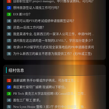
目前职位是IT project manager，中介推荐读商科，可行吗？
1
想持旅游签证入境找工作可行吗？
2
EOI 差10分？
3
请问可以用PTE的考试成绩申请银蕨签证吗？
4
还是jsv后找工作问题？
5
我是英语专业, 在新西兰的一家洋人公司工作，申请PR时该如何写工作内容？
6
请问我在这边读的是一年制的LEVEL7，学历加分是多少？
7
攻读L8 PGD留学的方式实现全家落地后的PR申请路径求问
8
为什么新西兰的雇主不愿意为我提供工作？(无PR或工签)
9
纽村信息
高薪诚聘 熟手炒餐或炸炉两名，可办理工签，...
1
南区繁忙窗帘厂诚聘 现诚聘以下职位。
2
PB Tech 奥克兰大学店现招聘1名Casual店员， 工作...
3
面包工厂帮工 要求。
4
New Lynn House 整租 3 房2厅 步行中小学校区、 独...
5