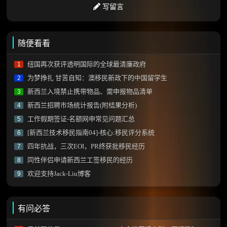
写留言
随便看看
纽国再次获评透明国际的全球最清廉政府
1
为梦挣扎 甘苦自知：澳移民新政下的中国留学生
2
新西兰入境禁止携带物品、需申报物品清单
3
新西兰招聘市场统计报告(附结果分析)
4
工作假期签证-名额网申常见问题汇总
5
[新西兰技术移民指南04]-核心:移民评分系统
6
四年抗战，三次EOI，PR终获批移民经历
7
同性伴侣申请新西兰工签移民的经历
8
欢迎支持Jack-Liu博客
9
有问必答