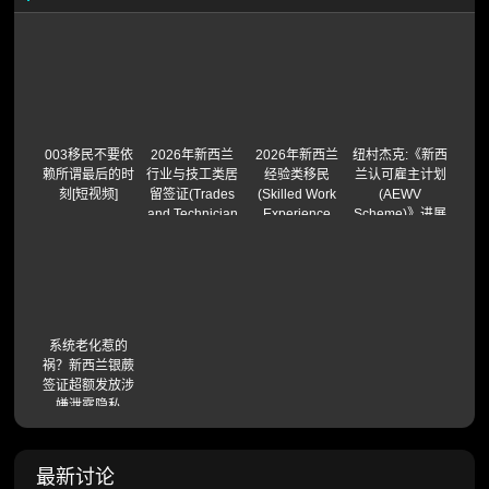
003移民不要依
2026年新西兰
2026年新西兰
纽村杰克:《新西
赖所谓最后的时
行业与技工类居
经验类移民
兰认可雇主计划
刻[短视频]
留签证(Trades
(Skilled Work
(AEWV
and Technician
Experience
Scheme)》进展
Residence
Residence
(视频)
Visa)
Visa)
系统老化惹的
祸？新西兰银蕨
签证超额发放涉
嫌泄露隐私
最新讨论