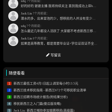
xdq
7个月前说：
好的好的 谢谢主播 我将持续关注 直到我成功上岸hhhh
Jack Liu
7个月前说：
潜水的多，出来冒泡的少，想移民的人并没有变少，但现实因素影响了大家的热情度，政策原因...
xdq
7个月前说：
怎么最近几年都没人活跃了 大家都不考虑新西兰移民了嘛？ 没什么人评论，也没什么新的消息...
Jack Liu
8个月前说：
如果是高等教育，都是需要毕业证+学位证双证齐全才能免NZQA认证，单证都需要额外认证，获得...
写留言
随便看看
新西兰最低工资4月1日起上调至每小时13.5元
1
新西兰技术移民指南 - 新西兰672个可移民职业清单
2
新西兰招聘市场统计报告(附结果分析)
3
移民新西兰之入门篇(傻瓜版攻略)
4
Jack Liu: 新西兰喊你参加银蕨移民(高级篇)
5