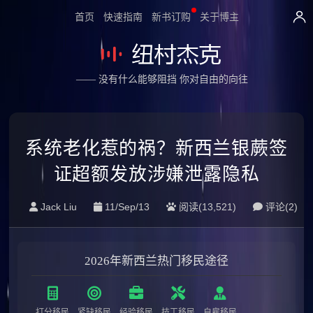
首页
快速指南
新书订购
关于博主
—— 没有什么能够阻挡 你对自由的向往
系统老化惹的祸？新西兰银蕨签
证超额发放涉嫌泄露隐私
Jack Liu
11/Sep/13
阅读(13,521)
评论(
2
)
2026年新西兰热门移民途径
打分移民
紧缺移民
经验移民
技工移民
自雇移民