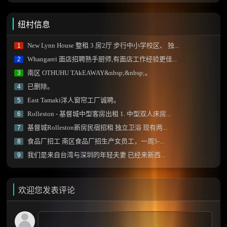
纽村信息
New Lynn House 整租 3 房2厅 步行中小学校区、 独...
1
Whangarei 面店招聘熟手厨师,有面店工作经验更佳...
2
南区 OTHUHU TAkEAWAY&nbsp;&nbsp;。
3
已删除。
4
East Tamaki洋人窗帘工厂诚聘。
5
Rolleston - 基督城中型客房出租 1. 中型双人床房...
6
基督城Rolleston新房民宿招租 独立卫浴 现有两...
7
食品厂招工 南区食品厂招生产女员工，一周5-...
8
我们是来自台湾与深圳的年轻夫妻 已经来新西...
9
欢迎您发表评论