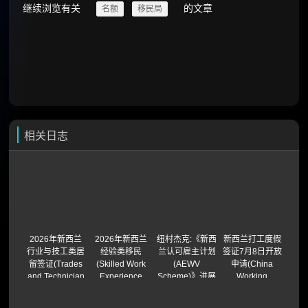
继续浏览有关
的文章
名额
移民局
相关日志
2026年新西兰
2026年新西兰
纽村杰克:《新西
新西兰打工度假
行业与技工类居
经验类移民
兰认可雇主计划
签证7月8日开放
留签证(Trades
(Skilled Work
(AEWV
申请(China
and Technician
Experience
Scheme)》进展
Working
Residence
Residence
(视频)
Holiday Visa)
Visa)
Visa)