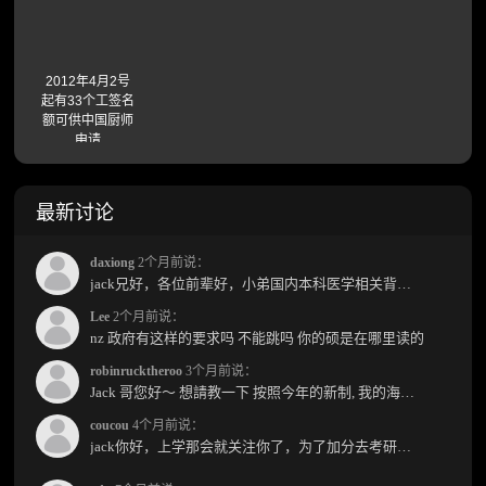
2012年4月2号
起有33个工签名
额可供中国厨师
申请
最新讨论
daxiong
2个月前说：
jack兄好，各位前辈好，小弟国内本科医学相关背景，预算有限，是直接去新西兰读2年护理硕士...
Lee
2个月前说：
nz 政府有这样的要求吗 不能跳吗 你的硕是在哪里读的
robinrucktheroo
3个月前说：
Jack 哥您好～ 想請教一下 按照今年的新制, 我的海外本科學歷需要經過NZQA認證嗎？ 現在網上說...
coucou
4个月前说：
jack你好，上学那会就关注你了，为了加分去考研现在有个尴尬的地方了：我专科直接考研没有本...