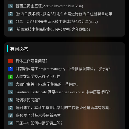
新西兰黄金签证(Active Investor Plus Visa)
6
[新西兰技术移民指南25]-附件6:需进行新西兰注册职业清单
7
分享：2个月内夫妻两人转工签成功经验分享(whv)
8
[新西兰技术移民指南05]-评分解析之年龄加分
9
有问必答
具体工作项目问题？
1
目前职位是IT project manager，中介推荐读商科，可行吗？
2
大龄女留学技术移民可行性
3
大四学生关于NZ留学移民的一些问题。
4
Graduate Certificate 满足essential work visa 中学历要求吗？
5
配偶移民问题？
6
请问博主，本科生毕业后拿到的工作签证还是两年有效期的那种吗？
7
我40岁了想技术移民新西兰
8
同居半年如何申请配偶工签？
9