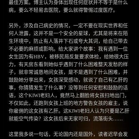
最佳方案。博主认为身体出现任何症状并不等于是什么
病，要么不轻易去医院，要么就得警惕过度医疗。
另外，涉及自己病史的情况，一定不要在现实世界和任
何人泄露，这并不是一个安全的星球，尤其是将来在陌
生环境中，防止有人落井下石或夸大其词，给自己带去
不必要的麻烦或影响。给大家讲个故事：我有遇到一位
女生因为有HBV，被移民局反复要求体检，给她很大压
力，有天房东看到她似乎遇到了什么困难整天发愁的样
子，就非常诚恳地问女孩，是不是遇到了什么困难，并
鼓励她分享出来，女孩深受感动，就说了自己有乙肝的
事，你猜猜发生了什么事？没等到任何安慰和鼓励的话
语，这个KIWI老妇人，竟然马上翻脸将女孩扫地出门，
不仅如此，还跑到女孩上班的地方警告女孩的雇主，说
你雇佣的这女孩有乙肝。这KIWI老妇人认为只要是乙肝
就能空气传染？这女孩后来无家可归，流落街头……
这里我多说一句话，无论国内还是国外，读者迟早会发