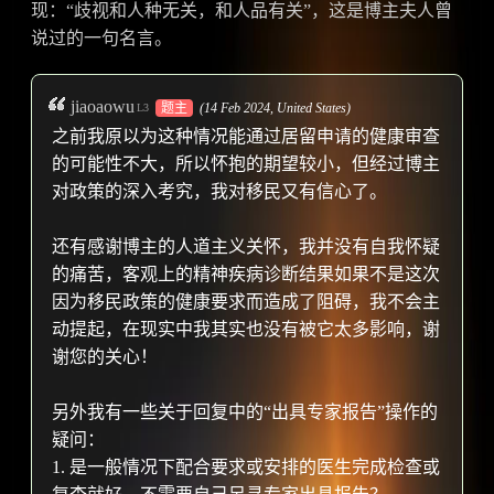
现：“歧视和人种无关，和人品有关”，这是博主夫人曾
说过的一句名言。
jiaoaowu
题主
(14 Feb 2024,
United States
)
L3
之前我原以为这种情况能通过居留申请的健康审查
的可能性不大，所以怀抱的期望较小，但经过博主
对政策的深入考究，我对移民又有信心了。
还有感谢博主的人道主义关怀，我并没有自我怀疑
的痛苦，客观上的精神疾病诊断结果如果不是这次
因为移民政策的健康要求而造成了阻碍，我不会主
动提起，在现实中我其实也没有被它太多影响，谢
谢您的关心！
另外我有一些关于回复中的“出具专家报告”操作的
疑问：
1. 是一般情况下配合要求或安排的医生完成检查或