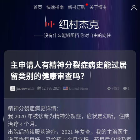
首页
快速指南
新书订购
关于博主
—— 没有什么能够阻挡 你对自由的向往
主申请人有精神分裂症病史能过居
留类别的健康审查吗？
jiaoaowu
12 Feb 2024
United States
7491
1
L3
精神分裂症病史详情：
我 2020 年被诊断为精神分裂症，症状是幻听，住院
治疗 4 个月。
出院后持续服药治疗，2021 年复查，我的主治医生
说我恢复良好，又给药 4 个月疗程，药尽后自觉及家