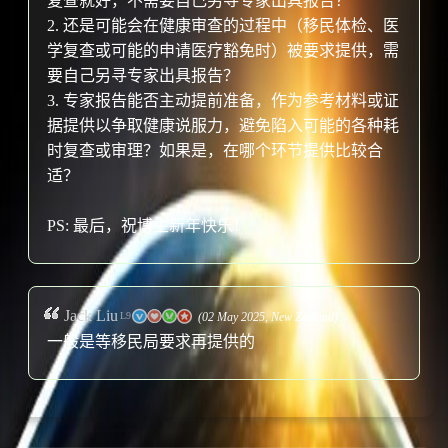
复查就好，不需要自己另寻专家出具报告？
2. 还是可能会在健康审查的过程中（移民体检、医
学复查或可能的申请医疗豁免时）被要求提供，需
要自己另寻专家出具报告？
3. 专家报告能否主动提前准备，作为参考材料或证
据提供以争取健康说服力，避免陷入可能的各种耗
时复查或审理？如果是，在哪个环节提供比较合
适？
PS: 最后，祝博主新年快乐！
Jack Liu
(02 May 2025,
New Zealand
)
L9
一般是等移民局要求再提供的