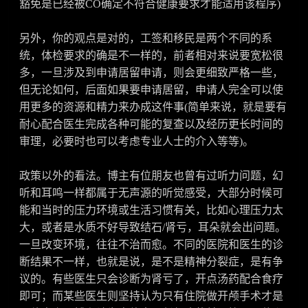
豁免是已经被CO确定不符合健康要求才能适用该程序)
另外，你的观点是对的，工签和移民是两个不同的系
统，体检要求的确是不一样的，前者相对来说要宽松很
多，一旦涉及到申请居留申请，则会更细致严格一些，
但无论如何，后面如果要申请居留，申请人完全可以使
用更多的资源和精力来办成这件事(简单来说，就是要有
耐心配合医生完成各种可能的复查以及经历更长时间的
审理，必要时也可以考虑专业人士的介入等等)。
政策以外的看法。博主有位朋友也曾有过听力问题，幻
听和耳鸣一样都属于无声源的听觉感受，大部分时候可
能和当时的压力环境或生活习惯有关，比如心理压力太
大，或者是水质不好导致结石/肾亏，耳朵就会出问题。
一旦改变环境，往往不治而愈。不同的医院和医生的诊
断结果不一样，也就是说，是不是精神分裂症，是有争
议的。有些医生只会诊断为肾亏了，开点汤药配合食疗
即可；而某些医生则坚持认为只有住院做开颅手术才是