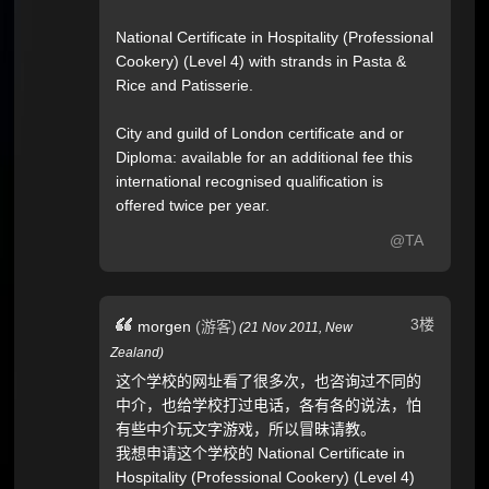
National Certificate in Hospitality (Professional
Cookery) (Level 4) with strands in Pasta &
Rice and Patisserie.
City and guild of London certificate and or
Diploma: available for an additional fee this
international recognised qualification is
offered twice per year.
@TA
3楼
morgen
(游客)
(
21 Nov 2011,
New
Zealand
)
这个学校的网址看了很多次，也咨询过不同的
中介，也给学校打过电话，各有各的说法，怕
有些中介玩文字游戏，所以冒昧请教。
我想申请这个学校的 National Certificate in
Hospitality (Professional Cookery) (Level 4)