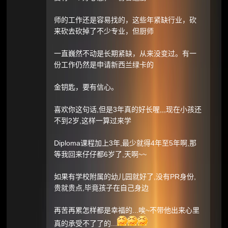
师的工作还是容易找的，这些年紧缺行业，砍
来砍去砍掉了不少专业，但厨师
一直巍然不动是长期紧缺，从来没变过。有一
份工作仍然是申请新西兰绿卡的
金钥匙，要有信心。
喜欢你这句话,但是3年真的好长喔,,,现在小孩还
不到2岁,这样一算过来学
Diploma课程加上3年,最少就得4年至5年啊,那
等我回来仔仔都6岁了,天啊~~
如果有学校附属的幼儿园就好了,没有PR身份,
贵就贵点,毕竟孩子在自己身边
再苦再累怎样都是幸福的...唉~不带他出来心里
真的承受不了了的...