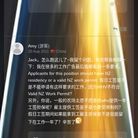
@TA
回复
Amy
(游客)
20 Aug 2011
China
Jack，怎么跑这儿了~我留个问题，有空帮我解释一
下：我在很多的工作广告最后面都看到一条要求，
Applicants for this position should have NZ
residency or a valid NZ work permit. 假日工签是不
是不能申请有这样要求的工作，因为WHV不符合
Valid NZ Work Permit?
另外，你说，一般的农场主愿不愿意给whv提供一年
工签担保呢？雇主提供工签是不是也要受限制的？
假日工签期间如果能拿到工雇主担保是不是就能留
下在工作一年了？辛苦了