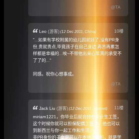
@TA
10楼
Leo
(游客)
(
12 Dec 2011,
China
)
"...如果有学校附属的幼儿园就好了,没有PR身
份,贵就贵点,毕竟孩子在自己身边 再苦再累怎
样都是幸福的...唉~不带他出来心里真的承受不
了了的..."
同感。祝你心想事成。
@TA
11楼
Jack Liu
(游客)
(
12 Dec 2011,
Intranet
)
miriam1221，你毕业后就会持有毕业生工签，
这个时候你就可以担保配偶工签了，他也可以
到新西兰与你一起工作和生活。
非PR身份的子女是可以在本地上学的，就是学