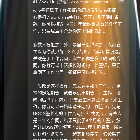
2楼
Jack Liu
(游客)
(
20 Aug 2011,
Intranet
)
whv签证属于工作签证(你可以看到whv签证上
有很粗的work visa字样)，只不过多了限制条
款。你可以持WHV签证申请你想从事的任何工
作，只要雇主不介意你这个限制就好。
多数人被拒之门外，是自己没说清楚，人家雇
主以为你就只能上3个月的班。而实际情况是，
关键在于工作合同，雇主和你签多长时间的合
同，你就可以申请多长时间的工作签证，只要
拿到了工作合同，签证是可以换的嘛。
一般都是这样操作：先去雇主那里工作，开始
签的是短期合同或者是试用期合同，工作一段
时间后(3个月内)，只要雇主同意让你留下来工
作，你就可以开始申请长期的工作签证，先与
BOOS签长期的工作合同(一年或更长，有些人
是一年的合同，结果只批了9个月的工签)，然
后让BOSS帮你填写INZ1113雇主担保表，所有
的材料准备妥后，一起寄到移民局，假设后面