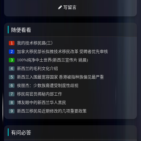
写留言
随便看看
我的技术移民路(三）
1
加拿大移民部长拟推技术移民改革 受聘者优先审核
2
100%纯净中土世界(新西兰宣传片 姚晨)
3
新西兰的毛利文化介绍
4
新西兰入围最宽容国家 香港被指种族偏见最严重
5
侯丽杰：少数族裔遭受制度性歧视
6
移民局官员揭秘内部工作
7
博友眼中的新西兰华人黑民
8
新西兰移民局近期修改的几项重要政策
9
有问必答