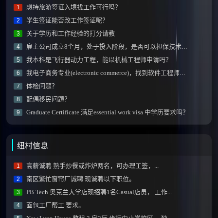
想持旅游签证入境找工作可行吗？
1
学生签证能否改工作签证呢？
2
关于学历和工作经验的打分请教
3
雇主公司成立8个月，处于投入阶段，是否可以担保技术移民？
4
我本科是飞行器动力工程，能以机械工程师申请吗？
5
我电子商务专业(electronic commerce)，找到软件工程师工作后技能加分项会有阻碍不？
6
体检问题？
7
配偶移民问题？
8
Graduate Certificate 满足essential work visa 中学历要求吗？
9
纽村信息
高薪诚聘 熟手炒餐或炸炉两名，可办理工签，...
1
南区繁忙窗帘厂诚聘 现诚聘以下职位。
2
PB Tech 奥克兰大学店现招聘1名Casual店员， 工作...
3
面包工厂帮工 要求。
4