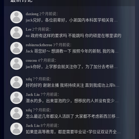
daxiong
2个月前说：
jack兄好，各位前辈好，小弟国内本科医学相关背景，预算有限，是直接去新西兰读2年护理硕士...
Lee
2个月前说：
nz 政府有这样的要求吗 不能跳吗 你的硕是在哪里读的
robinrucktheroo
3个月前说：
Jack 哥您好～ 想請教一下 按照今年的新制, 我的海外本科學歷需要經過NZQA認證嗎？ 現在網上說...
coucou
4个月前说：
jack你好，上学那会就关注你了，为了加分去考研现在有个尴尬的地方了：我专科直接考研没有本...
xdq
7个月前说：
好的好的 谢谢主播 我将持续关注 直到我成功上岸hhhh
Jack Liu
7个月前说：
潜水的多，出来冒泡的少，想移民的人并没有变少，但现实因素影响了大家的热情度，政策原因...
xdq
7个月前说：
怎么最近几年都没人活跃了 大家都不考虑新西兰移民了嘛？ 没什么人评论，也没什么新的消息...
Jack Liu
8个月前说：
如果是高等教育，都是需要毕业证+学位证双证齐全才能免NZQA认证，单证都需要额外认证，获得...