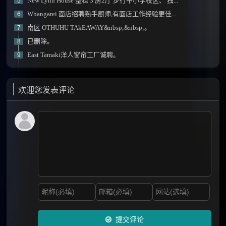
New Lynn House 整租 3 房2厅 步行中小学校区、 独...
5
Whangarei 面店招聘熟手厨师,有面店工作经验更佳...
6
南区 OTHUHU TAkEAWAY&nbsp;&nbsp;。
7
已删除。
8
East Tamaki洋人窗帘工厂诚聘。
9
欢迎您发表评论
提交评论