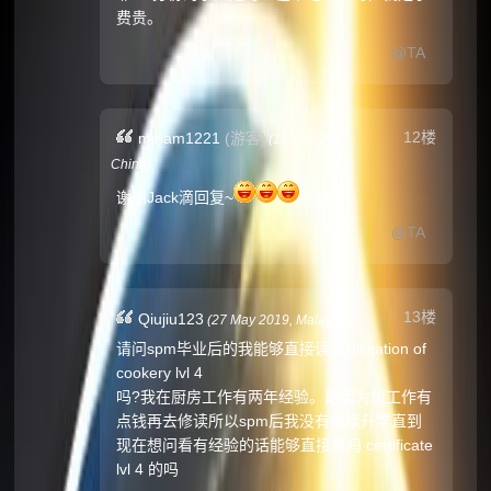
费贵。
@TA
12楼
miriam1221
(游客)
(
19 Dec 2011,
China
)
谢谢Jack滴回复~
@TA
13楼
Qiujiu123
(
27 May 2019,
Malaysia
)
请问spm毕业后的我能够直接读certification of
cookery lvl 4
吗?我在厨房工作有两年经验。是因为想工作有
点钱再去修读所以spm后我没有继续升学直到
现在想问看有经验的话能够直接拿吗 certificate
lvl 4 的吗