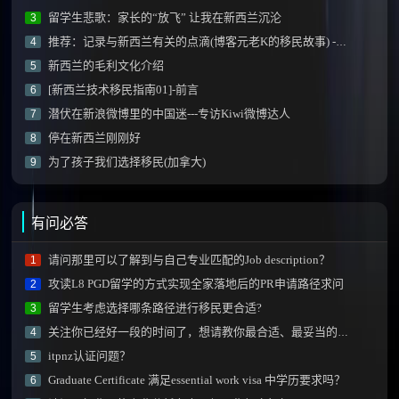
留学生悲歌：家长的“放飞” 让我在新西兰沉沦
3
推荐：记录与新西兰有关的点滴(博客元老K的移民故事) - 2015.3.18，全文完
4
新西兰的毛利文化介绍
5
[新西兰技术移民指南01]-前言
6
潜伏在新浪微博里的中国迷---专访Kiwi微博达人
7
停在新西兰刚刚好
8
为了孩子我们选择移民(加拿大)
9
有问必答
请问那里可以了解到与自己专业匹配的Job description？
1
攻读L8 PGD留学的方式实现全家落地后的PR申请路径求问
2
留学生考虑选择哪条路径进行移民更合适?
3
关注你已经好一段的时间了，想请教你最合适、最妥当的移民方式！！
4
itpnz认证问题？
5
Graduate Certificate 满足essential work visa 中学历要求吗？
6