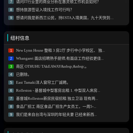
请问IT行业里的商业分析在惠灵顿工作机会如何？
7
想持旅游签证入境找工作可行吗？
8
想请问我是新西兰公民，持ESTA入境美国，九十天快到了, 怎么办？
9
纽村信息
New Lynn House 整租 3 房2厅 步行中小学校区、 独...
1
Whangarei 面店招聘熟手厨师,有面店工作经验更佳...
2
南区 OTHUHU TAkEAWAY&nbsp;&nbsp;。
3
已删除。
4
East Tamaki洋人窗帘工厂诚聘。
5
Rolleston - 基督城中型客房出租 1. 中型双人床房...
6
基督城Rolleston新房民宿招租 独立卫浴 现有两...
7
食品厂招工 南区食品厂招生产女员工，一周5-...
8
我们是来自台湾与深圳的年轻夫妻 已经来新西...
9