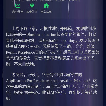
打分移民
紧缺移民
经验移民
技工移民
自雇移民
商业移民
黄金签证
事实居民
上周下班回家，习惯性地打开邮箱，发现收到移
民局来的一封online situation状态变化的邮件，赶紧
登陆移民局网站，点开what's happening，发现状态已
经变成APPROVED，我反复看了三遍，哈哈，难道
Permit Residence真的批下来了？想马上打电话回家给
爸爸妈妈报信，又觉得是不是移民局的系统出了问
题，不太自信哈。
等啊等，2天后，终于等到移民局寄来的
Application For Residence: Approval in Principle！这
次是真的准确无误了，马上给老爸打电话，他非常高
兴，妈妈也好开心。收到AIP信后，寄出护照等待贴
纸。