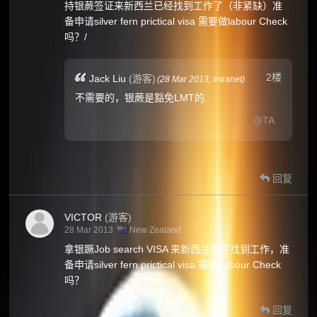
持银蕨签证来新西兰已经找到工作了（非紧缺）准
备申请silver fern prictical visa 需要做labour Check
吗？/
2楼
Jack Liu
(游客)
(
28 Mar 2013,
Intranet
)
不需要的，银蕨是豁免LMT的.
@TA
回复
VICTOR
(游客)
28 Mar 2013
New Zealand
拿银蹶Job search VISA 来新西兰现在找到工作，准
备申请silver fern prictical visa 需要Labour Check
吗？
回复