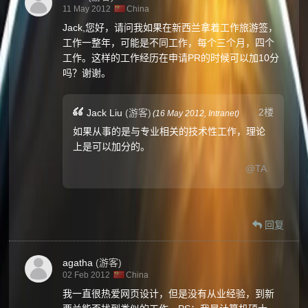
11 May 2012
China
Jack,您好，请问我如果在新西兰拿着工作旅游签，
工作一整年，可能是不同工作，每个三个月，四个
工作。这样的工作经历在申请PR的时候可以加10分
吗？谢谢。
2楼
Jack Liu
(游客)
(
16 May 2012,
Intranet
)
如果从事的是与专业相关的技术性工作，理论
上是可以加分的。
@TA
回复
agatha
(游客)
02 Feb 2012
China
我一直很热爱网页设计，但是没有从业经验，到新