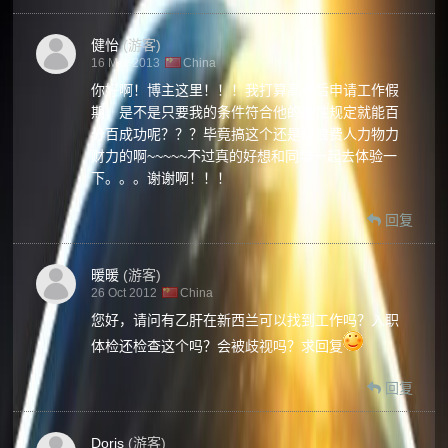
健怡
(游客)
16 Mar 2013
China
你好啊！博主这里！！！我打算高考后申请工作假
期，是不是只要我的条件符合他的硬性规定就能百
分百成功呢？？？毕竟搞这个还是很浪费人力物力
财力的啊~~~~~不过真的好想和同学一起去体验一
下。。。谢谢啊！！！
回复
暖暖
(游客)
26 Oct 2012
China
您好，请问有乙肝在新西兰可以找到工作吗？入职
体检还检查这个吗？会被歧视吗？求回复
回复
Doris
(游客)