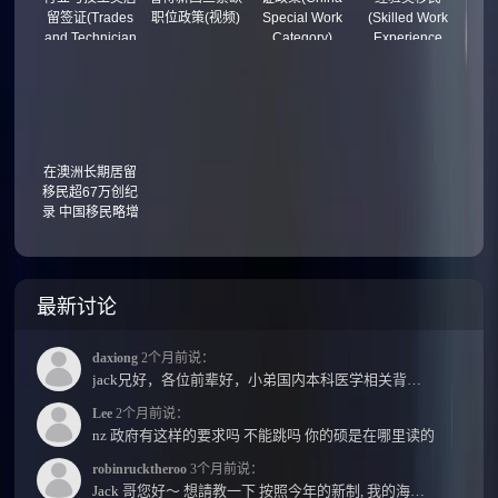
留签证(Trades
职位政策(视频)
Special Work
(Skilled Work
and Technician
Category)
Experience
Residence
Residence
Visa)
Visa)
在澳洲长期居留
移民超67万创纪
录 中国移民略增
最新讨论
daxiong
2个月前说：
jack兄好，各位前辈好，小弟国内本科医学相关背景，预算有限，是直接去新西兰读2年护理硕士...
Lee
2个月前说：
nz 政府有这样的要求吗 不能跳吗 你的硕是在哪里读的
robinrucktheroo
3个月前说：
Jack 哥您好～ 想請教一下 按照今年的新制, 我的海外本科學歷需要經過NZQA認證嗎？ 現在網上說...