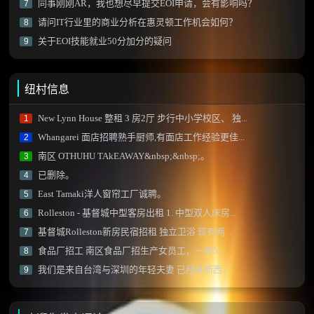
同事刚刚AR，我也想尽早提交EOI申请，会有影响吗？
7
请问IT行业里的商业分析在惠灵顿工作机会如何？
8
关于EOI技能就业50分加分的疑问
9
纽村信息
New Lynn House 整租 3 房2厅 步行中小学校区、 独...
1
Whangarei 面店招聘熟手厨师,有面店工作经验更佳...
2
南区 OTHUHU TAkEAWAY&nbsp;&nbsp;。
3
已删除。
4
East Tamaki洋人窗帘工厂诚聘。
5
Rolleston - 基督城中型客房出租 1. 中型双人床房...
6
基督城Rolleston新房民宿招租 独立卫浴 现有两...
7
食品厂招工 南区食品厂招生产女员工，一周5-...
8
我们是来自台湾与深圳的年轻夫妻 已经来新西...
9