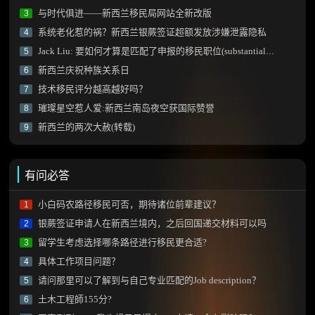
与时代俱进——新西兰移民局网站全新改版
3
系统老化惹的祸？新西兰银蕨签证超额发放涉嫌泄露隐私
4
Jack Liu: 要如何才算是匹配了申报的移民职位(substantial match)？
5
新西兰庆祝种族关系日
6
技术移民评分越高越好吗？
7
璀璨星空惹人爱:新西兰南岛夜空获国际赞誉
8
新西兰的两次大赦(转载)
9
有问必答
小白码农路径移民可否，期待诸位前辈建议？
1
银蕨签证申请人在新西兰境内，之后回国递交材料可以吗
2
留学生考虑选择哪条路径进行移民更合适?
3
具体工作项目问题？
4
请问那里可以了解到与自己专业匹配的Job description？
5
土木工程師155分?
6