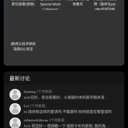
职位政策(视频)
Special Work
有春天
得（离岸无job
Category)
offer的成功经
验）
[新西兰技术移民
指南01]-前言
最新讨论
daxiong
2个月前说：
jack兄好，各位前辈好，小弟国内本科医学相关背景，预算有限，是直接去新西兰读2年护理硕士...
Lee
2个月前说：
nz 政府有这样的要求吗 不能跳吗 你的硕是在哪里读的
robinrucktheroo
3个月前说：
Jack 哥您好～ 想請教一下 按照今年的新制, 我的海外本科學歷需要經過NZQA認證嗎？ 現在網上說...