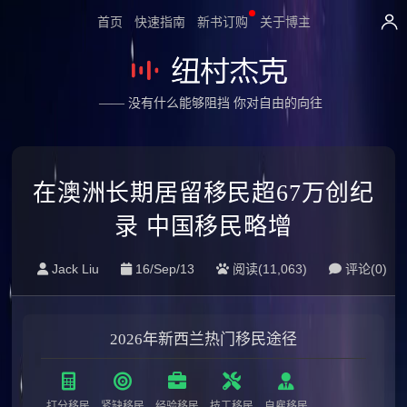
首页
快速指南
新书订购
关于博主
—— 没有什么能够阻挡 你对自由的向往
在澳洲长期居留移民超67万创纪
录 中国移民略增
Jack Liu
16/Sep/13
阅读(11,063)
评论(0)
2026年新西兰热门移民途径
打分移民
紧缺移民
经验移民
技工移民
自雇移民