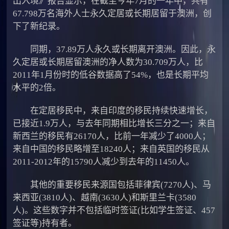
出入境》报告显示，在截至今年7月的一年中，共有
67.798万名海外人士永久定居或长期居留于澳洲，创
下了新纪录。
同期，37.89万人永久或长期离开澳洲。因此，永
久定居或长期居留澳洲的净人数为30.709万人，比
2011年1月份时的低谷数据高了54%，也是长期平均
水平的2倍。
在定居移民中，来自印度的移民持续快速增长，
已接近1.9万人，与去年同期相比增长三分之一；来自
新西兰的移民有26170人，比前一年减少了4000人；
来自中国的移民略增至18240人；来自英国的移民从
2011-2012年的15790人减少到去年的11450人。
其他的重要移民来源国包括菲律宾(7270人)、马
来西亚(3810人)、越南(3630人)和斯里兰卡(3580
人)。这些数字并不包括临时签证(比如学生签证、457
签证等)持有者。