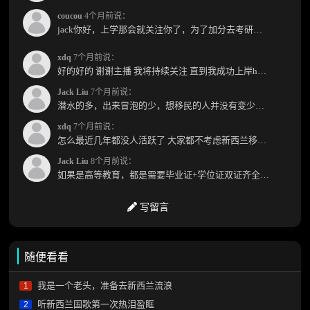
coucou
4个月前说：
jack你好，上学那会就关注你了，为了加分去考研现在有个尴尬的地方了：我专科直接考研没有本...
xdq
7个月前说：
好的好的 谢谢主播 我将持续关注 直到我成功上岸hhhh
Jack Liu
7个月前说：
潜水的多，出来冒泡的少，想移民的人并没有变少，但现实因素影响了大家的热情度，政策原因...
xdq
7个月前说：
怎么最近几年都没人活跃了 大家都不考虑新西兰移民了嘛？ 没什么人评论，也没什么新的消息...
Jack Liu
8个月前说：
如果是高等教育，都是需要毕业证+学位证双证齐全才能免NZQA认证，单证都需要额外认证，获得...
写留言
随便看看
我是一个老头，准备去新西兰流浪
1
听新西兰国歌第一次热泪盈眶
2