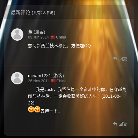
最新评论 (
)
共有2人参与
董
(游客)
09 Jun 2014
China
想问新西兰技术移民，方便加QQ
回复
miriam1221
(游客)
26 Nov 2011
China
-----我是Jack，我坚信每一个奋斗中的你，在穿越荆
棘与丛林后，一定会收获美好的人生！(2011-08-
22)
支持一下..
回复