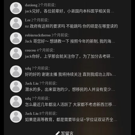
daxiong
2个月前说：
jack兄好，各位前辈好，小弟国内本科医学相关背景，预算有限，是直接去新西兰读2年护理硕士...
Lee
2个月前说：
nz 政府有这样的要求吗 不能跳吗 你的硕是在哪里读的
robinrucktheroo
3个月前说：
Jack 哥您好～ 想請教一下 按照今年的新制, 我的海外本科學歷需要經過NZQA認證嗎？ 現在網上說...
coucou
4个月前说：
jack你好，上学那会就关注你了，为了加分去考研现在有个尴尬的地方了：我专科直接考研没有本...
xdq
7个月前说：
好的好的 谢谢主播 我将持续关注 直到我成功上岸hhhh
Jack Liu
7个月前说：
潜水的多，出来冒泡的少，想移民的人并没有变少，但现实因素影响了大家的热情度，政策原因...
xdq
7个月前说：
怎么最近几年都没人活跃了 大家都不考虑新西兰移民了嘛？ 没什么人评论，也没什么新的消息...
Jack Liu
8个月前说：
如果是高等教育，都是需要毕业证+学位证双证齐全才能免NZQA认证，单证都需要额外认证，获得...
写留言