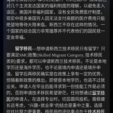
对几个主流发达国家的福利制度的理解，以避免走入
误区，美国并非福利国家，没有全民免费医疗制度，
现实中很多美国穷人因无法支付高额的医疗费用只能
绝望地等待大限来临，新西兰不存在这样的情况。一
个国家的综合国力非常雄厚并不代表他们的国民就一
定会幸福。
留学移民
---想申请新西兰技术移民只有留学？只
要满足SMC政策(Skilled Migrant Category, 技术移民
类别)要求，都可以申请新西兰技术移民，不论是本地
学历还是海外学历，也不论是境内申请还是境外申
请。留学后再移民确实是在政策上享有一定的优势，
但随着新政策的推出，即使是本地学历，也逃不过就
业关。申请人在毕业后能寻求到一份技能工作是必须
的，否则申请技术移民希望渺茫。任何想通过
留学移
民
的申请人，在选择专业时，切忌跟风投机，需稳健
长远考虑，"兴趣+就业率"的结合是重中之重，选择
往往比努力更重要。移民局的评估重点在于
技术移民