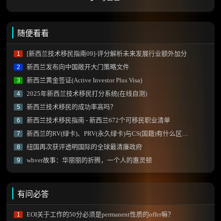
随便看看
[新西兰技术移民指南09]-评分解析未来发展行业额外加分
1
新西兰发布向中国敞开大门策略文件
2
新西兰黄金签证(Active Investor Plus Visa)
3
2025年新西兰技术移民打分系统(在线自测)
4
新西兰技术移民的成功率高吗？
5
新西兰技术移民指南 - 新西兰672个可移民职业清单
6
新西兰的RV(绿卡)、PRV(永久绿卡)与CS(国籍)有什么区别？
7
纽国再次获评透明国际的全球最清廉政府
8
whver故事：华丽丽的折腾，一个人的惠灵顿
9
有问必答
EOI关于工作的50分必须是permanent性质的offer嘛？
1