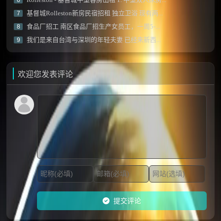
6
基督城Rolleston新房民宿招租 独立卫浴 现有两...
7
食品厂招工 南区食品厂招生产女员工，一周5-...
8
我们是来自台湾与深圳的年轻夫妻 已经来新西...
9
欢迎您发表评论
提交评论