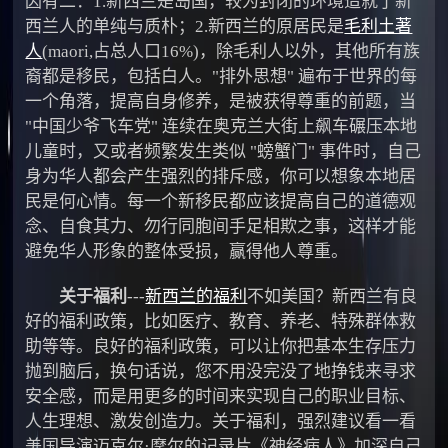
因有二：1.新西兰是岛国，较为封闭的环境造就了新
西兰人的单纯与质朴；2.新西兰的原居民是
毛利土著
人
(maori,占总人口16%)，除毛利人以外，其他所有族
裔都是移民，包括白人。"排外思想" 遍布于世界的每
一个角落，提高自身修养，是被获得尊重的前题，当
"中国少爷飞车党" 连续在奥克兰大街上飙车碾压本地
儿童时，又或者频繁发生类似 "螃蟹门" 事件时，自己
身为华人都会产生强烈的排斥感，你可以想象本地居
民是何心情。每一个新移民都应该提高自己的道德观
念、自食其力、勿行同胞间手足相欺之事，这样才能
避免华人形象的整体受损，赢得他人尊重。
关于福利
---
新西兰的福利
不如美国？新西兰有良
好的福利政策，比如医疗、教育、养老、特殊群体救
助等等。良好的福利政策，可以让你把基本生存压力
抛到脑后，换句话说，您不用没完没了地挣钱来寻求
安全感，而是用更多的时间来实现自己的职业目标、
人生理想、激发创造力。关于福利，强烈建议看一看
美国导演迈克尔·摩尔的记录片《神经病人》加深自己