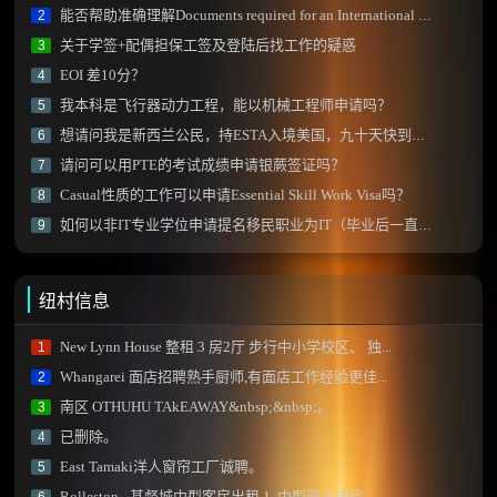
能否帮助准确理解Documents required for an International Qualification Assessment (IQA) 中部分内容？
2
关于学签+配偶担保工签及登陆后找工作的疑惑
3
EOI 差10分？
4
我本科是飞行器动力工程，能以机械工程师申请吗？
5
想请问我是新西兰公民，持ESTA入境美国，九十天快到了, 怎么办？
6
请问可以用PTE的考试成绩申请银蕨签证吗？
7
Casual性质的工作可以申请Essential Skill Work Visa吗？
8
如何以非IT专业学位申请提名移民职业为IT（毕业后一直从事IT专业）？
9
纽村信息
New Lynn House 整租 3 房2厅 步行中小学校区、 独...
1
Whangarei 面店招聘熟手厨师,有面店工作经验更佳...
2
南区 OTHUHU TAkEAWAY&nbsp;&nbsp;。
3
已删除。
4
East Tamaki洋人窗帘工厂诚聘。
5
Rolleston - 基督城中型客房出租 1. 中型双人床房...