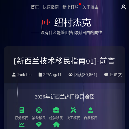
首页
快速指南
新书订购
关于博主
—— 没有什么能够阻挡 你对自由的向往
[新西兰技术移民指南01]-前言
Jack Liu
22/Aug/11
阅读(30,861)
评论(
2
)
2026年新西兰热门移民途径
打分移民
紧缺移民
经验移民
技工移民
自雇移民