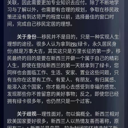
关联，因此需要更加专业知识去应付。除了不断地学
习与了解以外，也需要有合理的规划，争取在移民政
策还没有到达苛严的程度以前，选择最佳的窗口时
间，完成自己移民定居的理想。
关于身份
---移民并不是目的，只是一种实现人生
理想的途径。很多人认为拿到
PR
(绿卡，永久居民身
份)就是万事大吉，其实这只是万里长征的第一步，移
民最终的目的是要在新西兰开僻一个属于自己的精彩
人生，即使在登陆新西兰的第一天就拿到了绿卡，您
同样也会面临工作、生活、安家、置业这些问题，只
有当你在这里有工作、有爱人、有朋友、有归属感、
能溶入这个国家，你才能用心去感受到幸福的感觉、
发现那些你不曾留意的美好事物；反之，即使您已经
拥有绿卡很多年，也仍然只是一个过客。
关于歧视
---理性面对，勿以偏概全。新西兰相对
欧美国家要好很多，新西兰人以热情友善而著称，原