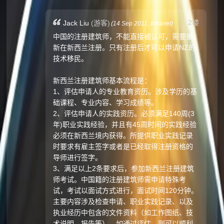
2楼
Jack Liu
(游客)
(
14 Sep 2011,
Intranet
)
中国的注册建筑师，不能直接被认可，需要重
新在新西兰注册。只有注册后才可以申请NZ的
技术移民。
新西兰注册建筑师基本流程是：
1、评估申请人的专业教育资历。涉及学历的基
础课程、专业内容、学习成绩等。
2、评估申请人的实践资历。必须满足140周(3
年)职业实践经验，并且有45周时间的实践经验
必须在新西兰境内获得。所提供职业实践记录
时要求有雇主签字或者是已经取得注册资格的
导师进行签字。
3、满足以上2条要求后，参加新西兰注册建筑
师考试。中国籍的注册建筑师需申请特殊考
试，考试以面试方式进行，面试时间120分钟。
主要内容涉及检查申请、职业实践记录、以及
执业经历中包含的文件资料（如工作图纸、技
术说明、报告等）。如通过评估，则可以顺利