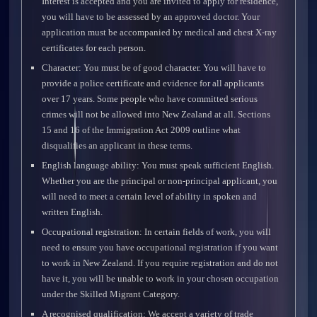
Interest is accepted and you are invited to apply for residence,
you will have to be assessed by an approved doctor. Your
application must be accompanied by medical and chest X-ray
certificates for each person.
Character: You must be of good character. You will have to
provide a police certificate and evidence for all applicants
over 17 years. Some people who have committed serious
crimes will not be allowed into New Zealand at all. Sections
15 and 16 of the Immigration Act 2009 outline what
disqualifies an applicant in these terms.
English language ability: You must speak sufficient English.
Whether you are the principal or non-principal applicant, you
will need to meet a certain level of ability in spoken and
written English.
Occupational registration: In certain fields of work, you will
need to ensure you have occupational registration if you want
to work in New Zealand. If you require registration and do not
have it, you will be unable to work in your chosen occupation
under the Skilled Migrant Category.
A recognised qualification: We accept a variety of trade