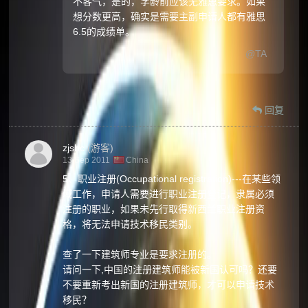
不客气，是的，学龄前应该无雅思要求。如果
想分数更高，确实是需要主副申请人都有雅思
6.5的成绩单。
@TA
回复
zjsbc
(游客)
13 Sep 2011
China
5、职业注册(Occupational registration)---在某些领
域工作，申请人需要进行职业注册登记，隶属必须
注册的职业，如果未先行取得新西兰职业注册资
格，将无法申请技术移民类别。
查了一下建筑师专业是要求注册的。
请问一下,中国的注册建筑师能被新国认可吗？还要
不要重新考出新国的注册建筑师，才可以申请技术
移民？