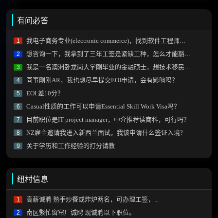
有问必答
我电子商务专业(electronic commerce)，找到软件工程师工作后技能加分项会有阻碍不？
1
想咨询一下，我拿到了三年工签是紧缺工种，怎么才能豁免雅思拿到绿卡？
2
我是一名澳洲卧龙岗大学刚毕业的金融硕士，想技术移民新西兰需要做什么？
3
同事刚刚AR，我也想尽早提交EOI申请，会有影响吗？
4
EOI 差10分？
5
Casual性质的工作可以申请Essential Skill Work Visa吗？
6
目前职位是IT project manager，中介推荐读商科，可行吗？
7
NZ雇主邀请我进入新西兰面试，我该申请什么签证入境?
8
关于学历和工作经验的打分请教
9
纽村信息
高薪诚聘 熟手炒餐或炸炉两名，可办理工签，...
1
南区繁忙窗帘厂诚聘 现诚聘以下职位。
2