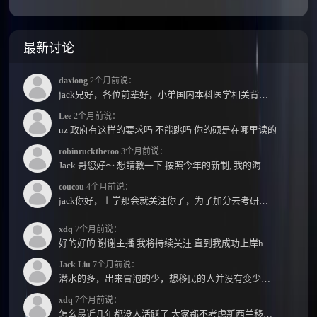
最新讨论
daxiong
2个月前说：
jack兄好，各位前辈好，小弟国内本科医学相关背景，预算有限，是直接去新西兰读2年护理硕士...
Lee
2个月前说：
nz 政府有这样的要求吗 不能跳吗 你的硕是在哪里读的
robinrucktheroo
3个月前说：
Jack 哥您好～ 想請教一下 按照今年的新制, 我的海外本科學歷需要經過NZQA認證嗎？ 現在網上說...
coucou
4个月前说：
jack你好，上学那会就关注你了，为了加分去考研现在有个尴尬的地方了：我专科直接考研没有本...
xdq
7个月前说：
好的好的 谢谢主播 我将持续关注 直到我成功上岸hhhh
Jack Liu
7个月前说：
潜水的多，出来冒泡的少，想移民的人并没有变少，但现实因素影响了大家的热情度，政策原因...
xdq
7个月前说：
怎么最近几年都没人活跃了 大家都不考虑新西兰移民了嘛？ 没什么人评论，也没什么新的消息...