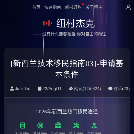
首页
快速指南
新书订购
关于博主
—— 没有什么能够阻挡 你对自由的向往
[新西兰技术移民指南03]-申请基
本条件
Jack Liu
22/Aug/11
阅读(145,624)
评论(
23
)
2026年新西兰热门移民途径
打分移民
紧缺移民
经验移民
技工移民
自雇移民