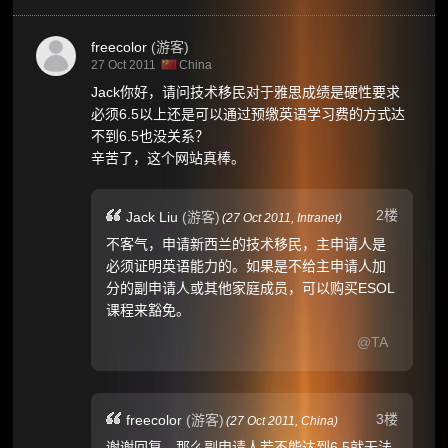
freecolor
(游客)
27 Oct 2011
China
Jack你好，请问技术移民对于雅思成绩是硬性要求
必须6.5以上还是可以通过预缴英语学习费的方式达
不到6.5也没关系？
辛苦了，这个网站真棒。
2楼
Jack Liu
(游客)
(
27 Oct 2011,
Intranet
)
不客气，申请新西兰的技术移民，主申请人是
必须证明英语能力的。如果是不给主申请人加
分的副申请人或其他家庭成员，可以购买ESOL
课程来豁免。
@TA
3楼
freecolor
(游客)
(
27 Oct 2011,
China
)
谢谢回复，那么副申请人若不能达到6.5就无法