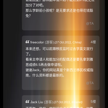
加分了对吧。
那么学龄前小孩呢？是无要求还是也得花钱豁
免？
@TA
4楼
freecolor
(游客)
(
27 Oct 2011,
China
)
本来还想，可以趁蹲移民监时过去学英文就行
了。
看来主申请人和能加分的配偶还是要先拿到雅
思成绩6.5再去做申请啦。
谢谢Jack，你的网站真是个新西兰移民权威指
南，什么资料都是最新的。
@TA
5楼
Jack Liu
(游客)
(
27 Oct 2011,
Intranet
)