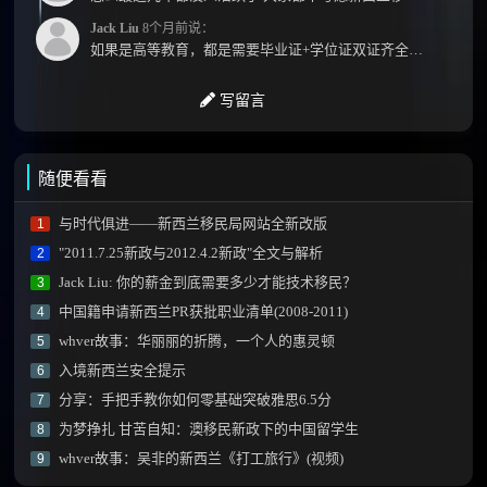
Jack Liu
8个月前说：
如果是高等教育，都是需要毕业证+学位证双证齐全才能免NZQA认证，单证都需要额外认证，获得...
写留言
随便看看
与时代俱进——新西兰移民局网站全新改版
1
"2011.7.25新政与2012.4.2新政"全文与解析
2
Jack Liu: 你的薪金到底需要多少才能技术移民？
3
中国籍申请新西兰PR获批职业清单(2008-2011)
4
whver故事：华丽丽的折腾，一个人的惠灵顿
5
入境新西兰安全提示
6
分享：手把手教你如何零基础突破雅思6.5分
7
为梦挣扎 甘苦自知：澳移民新政下的中国留学生
8
whver故事：吴非的新西兰《打工旅行》(视频)
9