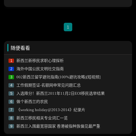
1
随便看看
新西兰新移民求职心理探析
1
海外中国公民文明社交指南
2
002新西兰留学避坑指南(100%避坑攻略)[短视频]
3
工作假期签证-名额网申常见问题汇总
4
入选降分！新西兰2011年11月2日EOI移民选举结果
5
做个新西兰的农民
6
《working holiday@2013-2014》纪录片
7
新西兰移民相关专业词汇一览
8
新西兰入围最宽容国家 香港被指种族偏见最严重
9