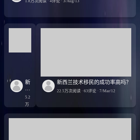
1.8万次阅读 · 4评论 · 3/Aug/13
新
新西兰技术移民的成功率高吗？
西
22.5万次阅读 · 63评论 · 7/Mar/12
兰
5.2
招
万
聘
次
市
阅
场
统
读
计
·
报