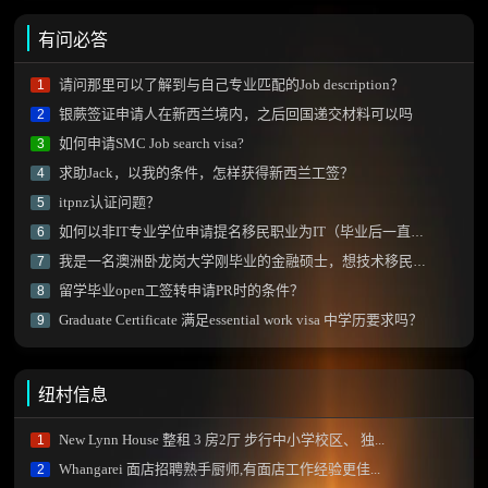
有问必答
请问那里可以了解到与自己专业匹配的Job description？
1
银蕨签证申请人在新西兰境内，之后回国递交材料可以吗
2
如何申请SMC Job search visa?
3
求助Jack，以我的条件，怎样获得新西兰工签？
4
itpnz认证问题？
5
如何以非IT专业学位申请提名移民职业为IT（毕业后一直从事IT专业）？
6
我是一名澳洲卧龙岗大学刚毕业的金融硕士，想技术移民新西兰需要做什么？
7
留学毕业open工签转申请PR时的条件？
8
Graduate Certificate 满足essential work visa 中学历要求吗？
9
纽村信息
New Lynn House 整租 3 房2厅 步行中小学校区、 独...
1
Whangarei 面店招聘熟手厨师,有面店工作经验更佳...
2