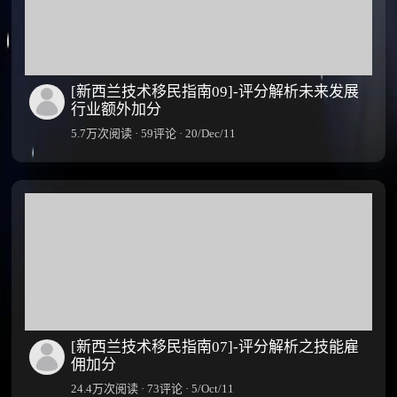
31
告
评
(附
论
结
·
果
27/Feb/12
分
[新西兰技术移民指南09]-评分解析未来发展
析)
行业额外加分
5.7万次阅读 · 59评论 · 20/Dec/11
[新西兰技术移民指南07]-评分解析之技能雇
佣加分
24.4万次阅读 · 73评论 · 5/Oct/11