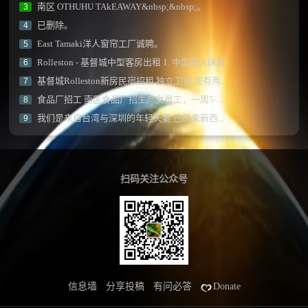
南区 OTHUHU TAkEAWAY&nbsp;&nbsp;。
3
已删除。
4
East Tamaki洋人窗帘工厂诚聘。
5
Rolleston - 基督城中型客房出租 1. 中型双人床房...
6
基督城Rolleston新房民宿招租 独立卫浴 现有两...
7
食品厂招工 南区食品厂招生产女员工，一周5-...
8
我们是来自台湾与深圳的年轻夫妻 已经来新西...
9
扫码关注公众号
信息墙
分享投稿
有问必答
Donate