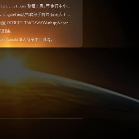
ew Lynn House 整租 3 房2厅 步行中小学校区、 独...
Whangarei 面店招聘熟手厨师,有面店工作经验更佳...
南区 OTHUHU TAkEAWAY&nbsp;&nbsp;。
已删除。
East Tamaki洋人窗帘工厂诚聘。