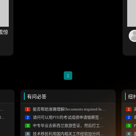
震惊
1
有问必答
纽
能否帮助准确理解Documents required for an International Qualification Assessment (IQA) 中部分内容？
1
1
a)
请问可以用PTE的考试成绩申请银蕨签证吗？
2
2
中专毕业去新西兰旅游签证，然后打工赚钱转学生签留学可以吗？
P
3
3
技术移民利用国内相关工作经验加分问题？
4
4