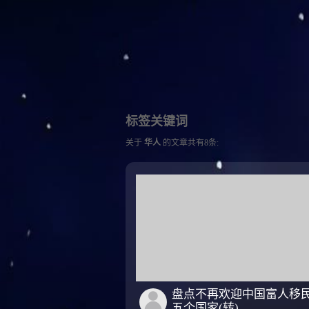
标签关键词
关于
华人
的文章共有8条:
盘点不再欢迎中国富人移
五个国家(转)