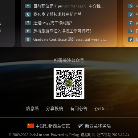
目前职位是IT project manager，中介推荐读商科，可行吗？
N
5
5
我40岁了想技术移民新西兰
6
6
R
还是jsv后找工作问题？
7
7
划
想持旅游签证入境找工作可行吗？
8
8
Graduate Certificate 满足essential work visa 中学历要求吗？
9
9
扫码关注公众号
信息墙
分享投稿
有问必答
Donate
中国驻新西兰使馆
新西兰移民局
© 2009-2028 Jack-Liu.com.
Powered by
Emlog
.
进程时间
证书到期 2026-12-24