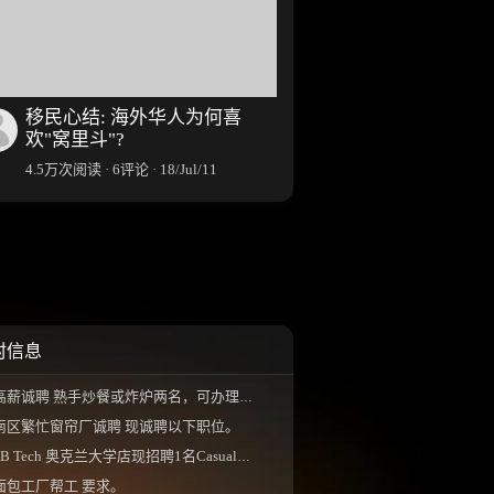
移民心结: 海外华人为何喜
欢"窝里斗"?
4.5万次阅读 · 6评论 · 18/Jul/11
村信息
高薪诚聘 熟手炒餐或炸炉两名，可办理工签，...
南区繁忙窗帘厂诚聘 现诚聘以下职位。
B Tech 奥克兰大学店现招聘1名Casual店员， 工作...
面包工厂帮工 要求。