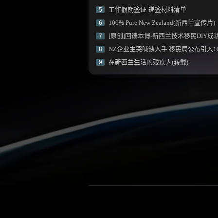
工作假期签证-递签材料清单
5
100% Pure New Zealand(新西兰宣传片)
6
[原创]回馈本博-新西兰技术移民DIY成功P
7
NZ企业主哭喊缺人手 移民局公布引入10万人定居计
8
在新西兰生活的残疾人(转载)
9