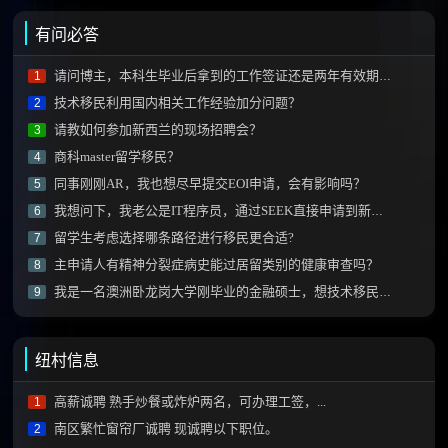
有问必答
请问博主，本科生毕业后拿到的工作签证还是两年有效期的那种吗？
1
技术移民利用国内相关工作经验加分问题？
2
请教如何参加新西兰的现场招聘会？
3
商科master留学移民？
4
同事刚刚AR，我也想尽早提交EOI申请，会有影响吗？
5
我想问下，我老公是IT程序员，通过SEEK直接申请到新西兰的工作可能性有多大？
6
留学生考虑选择哪条路径进行移民更合适?
7
主申请人有精神分裂症病史能过居留类别的健康审查吗？
8
我是一名澳洲卧龙岗大学刚毕业的金融硕士，想技术移民新西兰需要做什么？
9
纽村信息
高薪诚聘 熟手炒餐或炸炉两名，可办理工签，...
1
南区繁忙窗帘厂诚聘 现诚聘以下职位。
2