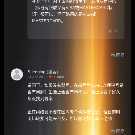
补充一句，对于国内的信用卡，支持双币种的
（即既有银联又有VISA或MASTERCARD标
识）都可以，但汇路用的是VISA或
MASTERCARD。
@TA
回复
S-leeping
(游客)
21 Apr 2013
China
请问下，如果没有驾照，在新西兰以whv办理税号是
否有问题？生活上会否有所不便？网上搜索了好久
都没找到答案
正在纠结要不要在国内考个驾照带过去，但目前时
间比较紧可能来不及，所以想请教下Jack老师
回复