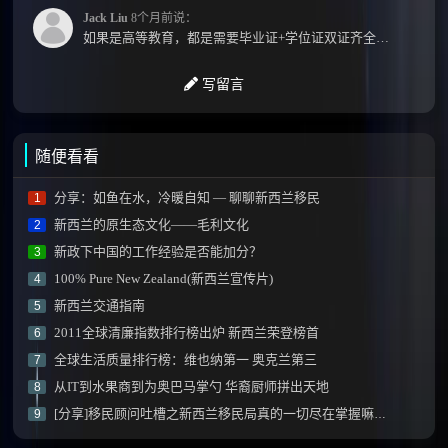
Jack Liu
8个月前说：
如果是高等教育，都是需要毕业证+学位证双证齐全才能免NZQA认证，单证都需要额外认证，获得...
写留言
随便看看
分享：如鱼在水，冷暖自知 — 聊聊新西兰移民
1
新西兰的原生态文化——毛利文化
2
新政下中国的工作经验是否能加分？
3
100% Pure New Zealand(新西兰宣传片)
4
新西兰交通指南
5
2011全球清廉指数排行榜出炉 新西兰荣登榜首
6
全球生活质量排行榜：维也纳第一 奥克兰第三
7
从IT到水果商到为奥巴马掌勺 华裔厨师拼出天地
8
[分享]移民顾问吐槽之新西兰移民局真的一切尽在掌握嘛？[JessicaM]
9