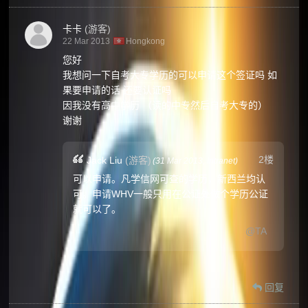
卡卡
(游客)
22 Mar 2013
Hongkong
您好
我想问一下自考大专学历的可以申请这个签证吗 如
果要申请的话 还要认证吗
因我没有高中学历 （读的中专然后自考大专的）
谢谢
2楼
Jack Liu
(游客)
(
31 Mar 2013,
Intranet
)
可以申请。凡学信网可查的学历，新西兰均认
可。申请WHV一般只用在公证处做个学历公证
就可以了。
@TA
回复