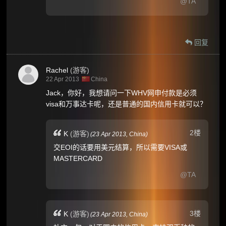
@TA
回复
Rachel
(游客)
22 Apr 2013
China
Jack，你好，我想请问一下WHV网申付款是必须
visa和万事达卡呢，还是普通的国内信用卡就可以？
2楼
K
(游客)
(
23 Apr 2013,
China
)
交EOI的话要用美元结算，所以需要VISA或
MASTERCARD
@TA
3楼
K
(游客)
(
23 Apr 2013,
China
)