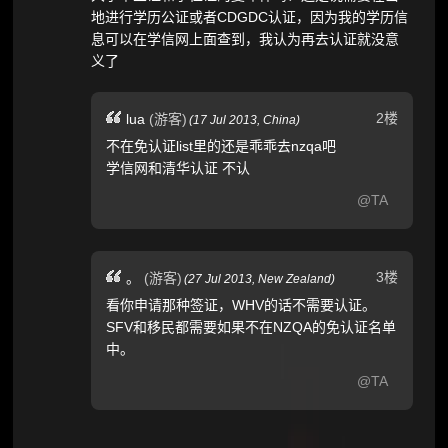
地进行学历公证或者CDGDC认证，因为我的学历信
息可以在学信网上面查到，我认为再去认证就没意
义了
2楼
lua
(游客)
(
17 Jul 2013,
China
)
不在免认证list里的还是乖乖去nzqa吧
学信网和清华认证 不认
@TA
3楼
。
(游客)
(
27 Jul 2013,
New Zealand
)
看你申请那种签证，WHV的话不需要认证。
SFV和移民都需要如果不在NZQA的免认证名单
中。
@TA