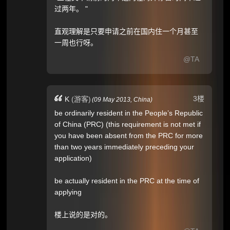
过两年。 "
直观理解是只要申请之前在国内住一个月甚至
一周也行呀。
@TA
3楼
K
(游客)
(
09 May 2013,
China
)
be ordinarily resident in the People’s Republic
of China (PRC) (this requirement is not met if
you have been absent from the PRC for more
than two years immediately preceding your
application)
be actually resident in the PRC at the time of
applying
楼上说的是对的。