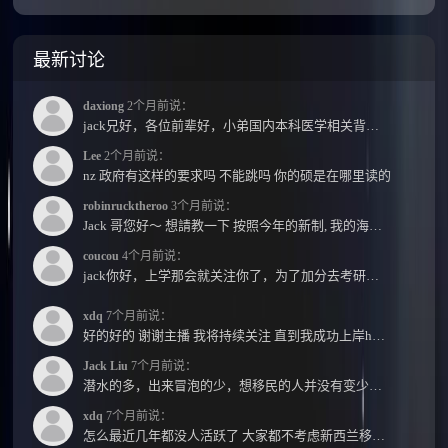
open(2013/14
quota)
最新讨论
daxiong
2个月前说：
jack兄好，各位前辈好，小弟国内本科医学相关背景，预算有限，是直接去新西兰读2年护理硕士...
Lee
2个月前说：
nz 政府有这样的要求吗 不能跳吗 你的硕是在哪里读的
robinrucktheroo
3个月前说：
Jack 哥您好～ 想請教一下 按照今年的新制, 我的海外本科學歷需要經過NZQA認證嗎？ 現在網上說...
coucou
4个月前说：
jack你好，上学那会就关注你了，为了加分去考研现在有个尴尬的地方了：我专科直接考研没有本...
xdq
7个月前说：
好的好的 谢谢主播 我将持续关注 直到我成功上岸hhhh
Jack Liu
7个月前说：
潜水的多，出来冒泡的少，想移民的人并没有变少，但现实因素影响了大家的热情度，政策原因...
xdq
7个月前说：
怎么最近几年都没人活跃了 大家都不考虑新西兰移民了嘛？ 没什么人评论，也没什么新的消息...