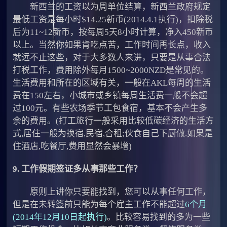
新西兰的工资以为周单位结算，新西兰政府规定
最低工资是每小时$14.25新币(2014.4.1执行)，扣除税
后为11~12新币，按每周5天8小时计算，净入450新币
以上。当然你如果肯吃点苦，工作时间再长点，收入
就远不止这些，对于大多数人来讲，只要是从事合法
打税工作，费用除外每月1500~2000NZD是常见的。
生活费用和所在的区域有关，一般在AKL每周的生活
费在150左右，小城市或乡镇每周生活费一般不会超
过100元。有些农场季节工包食宿，基本不会产生多
余的费用。(打工旅行一般采用比较低碳经济的生活方
式,居住一般为换宿,民宿,合租;伙食自己下厨做.如果是
住酒店,吃餐厅,费用显然会暴增)
9. 工作假期签证多从事那些工作？
原则上讲你只要能找到，您可以从事任何工作，
但是在未转签前只能为每个雇主工作不能超过
6
个月
(2014年12月10日起执行)
。比较容易找到的多为一些