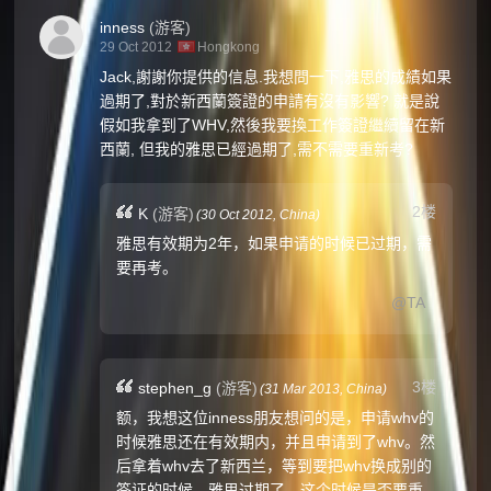
inness
(游客)
29 Oct 2012
Hongkong
Jack,謝謝你提供的信息.我想問一下,雅思的成績如果
過期了,對於新西蘭簽證的申請有沒有影響? 就是說
假如我拿到了WHV,然後我要換工作簽證繼續留在新
西蘭, 但我的雅思已經過期了,需不需要重新考?
2楼
K
(游客)
(
30 Oct 2012,
China
)
雅思有效期为2年，如果申请的时候已过期，需
要再考。
@TA
3楼
stephen_g
(游客)
(
31 Mar 2013,
China
)
额，我想这位inness朋友想问的是，申请whv的
时候雅思还在有效期内，并且申请到了whv。然
后拿着whv去了新西兰，等到要把whv换成别的
签证的时候，雅思过期了，这个时候是否要重