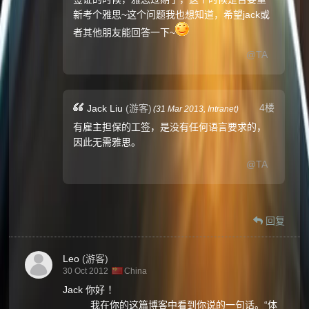
新考个雅思~这个问题我也想知道，希望jack或
者其他朋友能回答一下~
@TA
4楼
Jack Liu
(游客)
(
31 Mar 2013,
Intranet
)
有雇主担保的工签，是没有任何语言要求的，
因此无需雅思。
@TA
回复
Leo
(游客)
30 Oct 2012
China
Jack 你好 ！
我在你的这篇博客中看到你说的一句话。“体