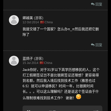
回复
卿越美
(游客)
12 Oct 2014
China
我提交错了一个国家？怎么办π_π然后我还把它删
除了
回复
蓝鸽子
(游客)
15 Jul 2014
China
Jack你好，对于31岁以下高学历想移民的人，这个
打工假期签证岂不是比银厥签证还理想？更容易得
到名额，然后我入境后找到技术工作（雅思也过
6.5）就可以申请移民？时间一年，比银厥时间
长。。。可以这么理解吗？还是说这个签证由于什
么限制很难找到技术工作? 谢谢！