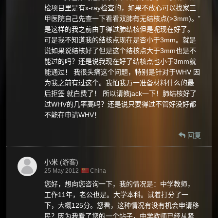
检项目里是有x-ray检查的，如果不放心可以找家三
甲医院自己先查一下看看双肺有无结核点(>3mm)。”
是这样的我之前由于得过肺结核但是呢现在好了。
可是我不知道我的结核点现在是否小于3mm。就是
说如果说结核好了但是这个结核点大于3mm也是不
能过的吗？还是说我现在好了结核点也小于3mm就
能通过！ 我很头痛这个问题，特别是针对于WHV 因
为我之前有过这个。我怕我万一准备材料什么的最
后拒签 就白费了！ 所以请教jack一下！肺结核好了
过WHV的几率高吗？还是说只要得过不管好没好都
不能在申请WHV！
回复
小米
(游客)
25 May 2012
China
您好，想向您咨询一下，我的情况是：中学教师，
工作11年，老公也是。大学本科。试着打分了一
下，大概125分。您看，这种情况有没有机会申请移
民？因为我看了您的一个帖子，中学教师已经从紧