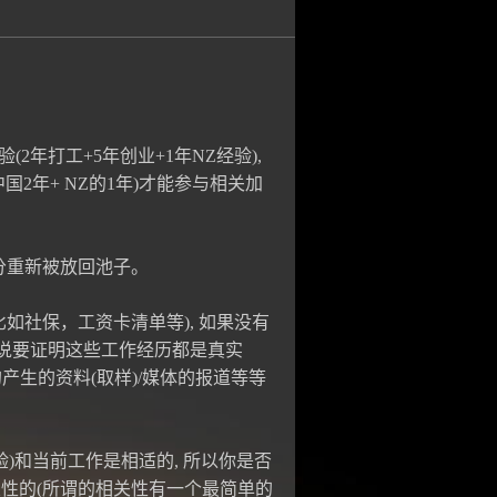
年打工+5年创业+1年NZ经验),
2年+ NZ的1年)才能参与相关加
分重新被放回池子。
如社保，工资卡清单等), 如果没有
说要证明这些工作经历都是真实
产生的资料(取样)/媒体的报道等等
验)和当前工作是相适的, 所以你是否
性的(所谓的相关性有一个最简单的