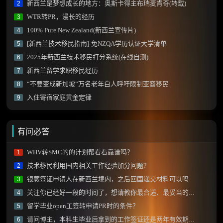
新西兰是梦想成长的地方：奥斯卡得主布瑞麦肯奇(转载)
2
WTR转PR，漫长的经历
3
100% Pure New Zealand(新西兰宣传片)
4
[新西兰技术移民指南]-免NZQA学历认证大学清单
5
2025年新西兰技术移民打分系统(在线自测)
6
新西兰留学求职移民经历
7
“不要变成新加坡”万名老年白人呼吁限制亚裔移民
8
入住寄宿家庭黄金定律
9
有问必答
WHV转SMC的的计划帮看看靠谱吗？
1
技术移民利用国内相关工作经验加分问题？
2
银蕨签证申请人在新西兰境内，之后回国递交材料可以吗
3
关注你已经好一段的时间了，想请教你最合适、最妥当的移民方式！！
4
留学毕业open工签转申请PR时的条件？
5
请问博主，本科生毕业后拿到的工作签证还是两年有效期的那种吗？
6