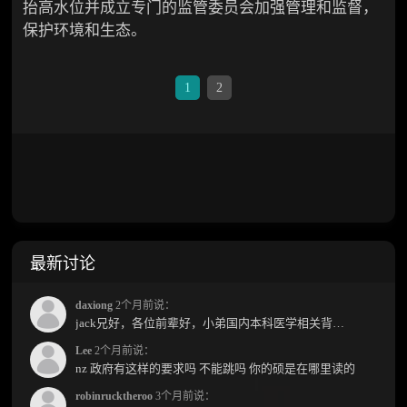
抬高水位并成立专门的监管委员会加强管理和监督，
保护环境和生态。
1
2
最新讨论
daxiong
2个月前说：
jack兄好，各位前辈好，小弟国内本科医学相关背景，预算有限，是直接去新西兰读2年护理硕士...
Lee
2个月前说：
nz 政府有这样的要求吗 不能跳吗 你的硕是在哪里读的
robinrucktheroo
3个月前说：