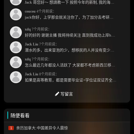
Jack 哥您好～ 想請教一下 按照今年的新制, 我的海外本科學歷需要經過NZQA認證嗎？ 現在網上說...
coucou
4个月前说：
jack你好，上学那会就关注你了，为了加分去考研现在有个尴尬的地方了：我专科直接考研没有本...
xdq
7个月前说：
好的好的 谢谢主播 我将持续关注 直到我成功上岸hhhh
Jack Liu
7个月前说：
潜水的多，出来冒泡的少，想移民的人并没有变少，但现实因素影响了大家的热情度，政策原因...
xdq
7个月前说：
怎么最近几年都没人活跃了 大家都不考虑新西兰移民了嘛？ 没什么人评论，也没什么新的消息...
Jack Liu
8个月前说：
如果是高等教育，都是需要毕业证+学位证双证齐全才能免NZQA认证，单证都需要额外认证，获得...
写留言
随便看看
亲历加拿大:中国差异令人震惊
1