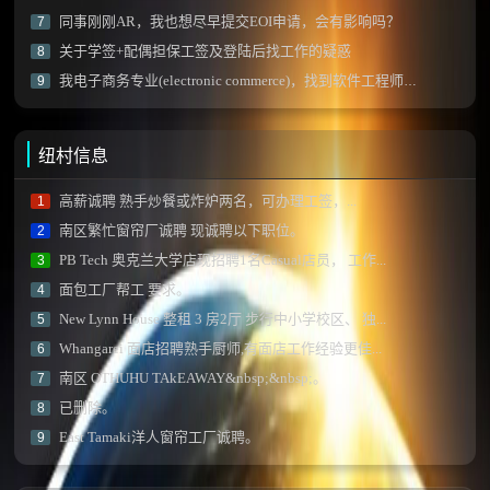
同事刚刚AR，我也想尽早提交EOI申请，会有影响吗？
7
关于学签+配偶担保工签及登陆后找工作的疑惑
8
我电子商务专业(electronic commerce)，找到软件工程师工作后技能加分项会有阻碍不？
9
纽村信息
高薪诚聘 熟手炒餐或炸炉两名，可办理工签，...
1
南区繁忙窗帘厂诚聘 现诚聘以下职位。
2
PB Tech 奥克兰大学店现招聘1名Casual店员， 工作...
3
面包工厂帮工 要求。
4
New Lynn House 整租 3 房2厅 步行中小学校区、 独...
5
Whangarei 面店招聘熟手厨师,有面店工作经验更佳...
6
南区 OTHUHU TAkEAWAY&nbsp;&nbsp;。
7
已删除。
8
East Tamaki洋人窗帘工厂诚聘。
9