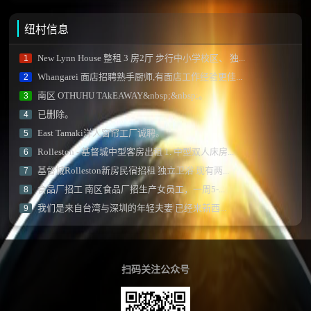
纽村信息
New Lynn House 整租 3 房2厅 步行中小学校区、 独...
1
Whangarei 面店招聘熟手厨师,有面店工作经验更佳...
2
南区 OTHUHU TAkEAWAY&nbsp;&nbsp;。
3
已删除。
4
East Tamaki洋人窗帘工厂诚聘。
5
Rolleston - 基督城中型客房出租 1. 中型双人床房...
6
基督城Rolleston新房民宿招租 独立卫浴 现有两...
7
食品厂招工 南区食品厂招生产女员工，一周5-...
8
我们是来自台湾与深圳的年轻夫妻 已经来新西...
9
扫码关注公众号