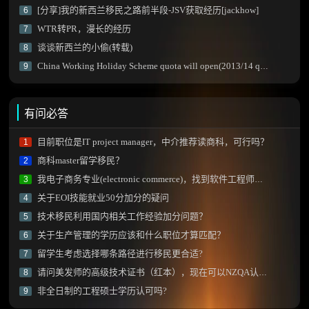
[分享]我的新西兰移民之路前半段-JSV获取经历[jackhow]
6
WTR转PR，漫长的经历
7
谈谈新西兰的小偷(转载)
8
China Working Holiday Scheme quota will open(2013/14 quota)
9
有问必答
目前职位是IT project manager，中介推荐读商科，可行吗？
1
商科master留学移民？
2
我电子商务专业(electronic commerce)，找到软件工程师工作后技能加分项会有阻碍不？
3
关于EOI技能就业50分加分的疑问
4
技术移民利用国内相关工作经验加分问题？
5
关于生产管理的学历应该和什么职位才算匹配？
6
留学生考虑选择哪条路径进行移民更合适?
7
请问美发师的高级技术证书（红本），现在可以NZQA认证吗？
8
非全日制的工程硕士学历认可吗?
9