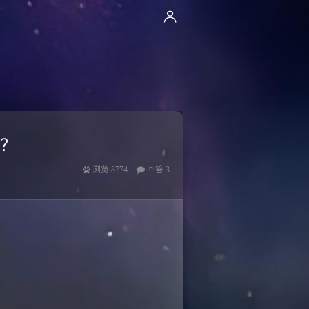
吗？
浏览
8774
回答
3