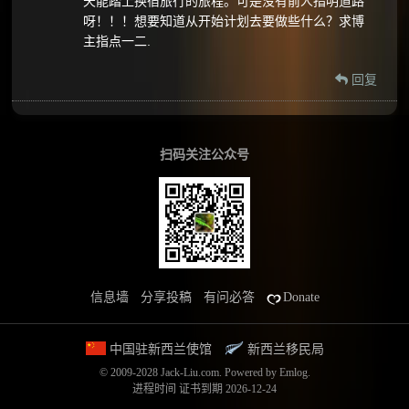
天能踏上换宿旅行的旅程。可是没有前人指明道路
呀！！！想要知道从开始计划去要做些什么？求博
主指点一二.
回复
扫码关注公众号
信息墙
分享投稿
有问必答
Donate
中国驻新西兰使馆
新西兰移民局
© 2009-2028 Jack-Liu.com.
Powered by
Emlog
.
进程时间
证书到期 2026-12-24