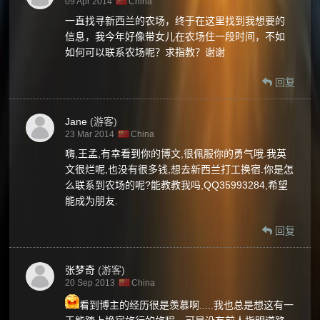
09 Apr 2014
China
一直找寻新西兰的农场，终于在这里找到我想要的
信息，我今年好像带女儿在农场住一段时间，不如
如何可以联系农场呢？求指教？谢谢
回复
Jane
(游客)
23 Mar 2014
China
嗨,王孟,有幸看到你的博文,很佩服你的勇气哦.我英
文很烂呢,也没有很多钱,想去新西兰打工换宿.你是怎
么联系到农场的呢?能教教我吗,QQ35993284,希望
能成为朋友.
回复
张梦奇
(游客)
20 Sep 2013
China
看到博主的经历很是羡慕啊.....我也总是想这有一