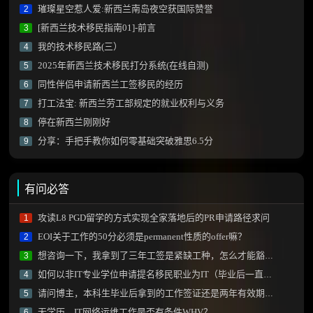
璀璨星空惹人爱:新西兰南岛夜空获国际赞誉
2
[新西兰技术移民指南01]-前言
3
我的技术移民路(三）
4
2025年新西兰技术移民打分系统(在线自测)
5
同性伴侣申请新西兰工签移民的经历
6
打工法宝: 新西兰劳工部规定的就业权利与义务
7
停在新西兰刚刚好
8
分享：手把手教你如何零基础突破雅思6.5分
9
有问必答
攻读L8 PGD留学的方式实现全家落地后的PR申请路径求问
1
EOI关于工作的50分必须是permanent性质的offer嘛？
2
想咨询一下，我拿到了三年工签是紧缺工种，怎么才能豁免雅思拿到绿卡？
3
如何以非IT专业学位申请提名移民职业为IT（毕业后一直从事IT专业）？
4
请问博主，本科生毕业后拿到的工作签证还是两年有效期的那种吗？
5
无学历，IT网络运维工作是否有条件WHV？
6