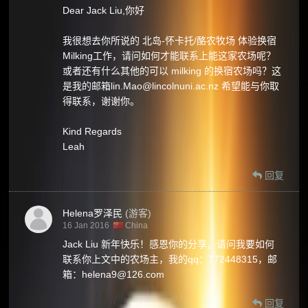
Dear Jack Liu,你好
我很想去你所说的 北岛-怀卡托/酪农牧场 体验换宿
Milking工作，请问如何才能联系上能这家农场呢？
或者还有什么其他的可以 milking 的换宿农场吗？这
是我的邮箱lin.Mao@lincolnuni.ac.nz 希望能与你取
得联系，谢谢你。
Kind Regards
Leah
回复
Helena罗泽民
(游客)
16 Jan 2016
China
Jack Liu 新年快乐！感恩你的分享，请问我要如何
联系你上文中的农场主，我的qq：772448315，邮
箱：helena9@126.com
回复