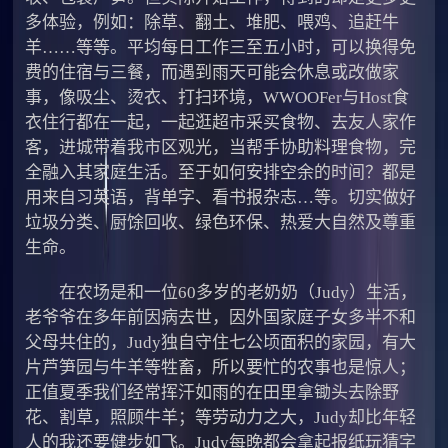
多体验，例如：除草、翻土、堆肥、喂鸡、追赶牛
羊……等等。平均每日工作三至五小时，可以换得免
费的住宿与三餐，而遇到雨天可能会休息或改做家
事，像吸尘、烫衣、打扫环境，WWOOFer与Host食
衣住行都在一起，一起逛超市采买食物、去友人家作
客，进城带着我市区观光，当帮手协助料理食物，完
全融入其家庭生活。至于如何安排空余的时间？都是
用来自习英语，背单字、看书报杂志…等。切实做好
垃圾分类、厨馀回收、绿色环保、热爱大自然及尊重
生命。
在农场是和一位60多岁的老奶奶（Judy）生活，
老爷爷在多年前因病去世，因外国家庭子女多半不和
父母共住的，Judy独自守住七公顷面积的家园，有大
片芦笋园与牛羊等牲畜，所以要忙的农事也是惊人；
正值夏季我们经常挥汗如雨的在田里拿锄头去除野
花、割草，照顾牛羊；等劳动力之大，Judy却比年轻
人的我还要健步如飞。Judy每晚都会拿起报纸玩猜字