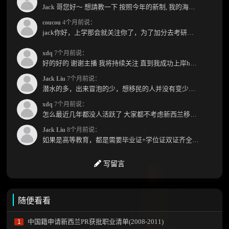
Jack 哥您好～ 想請教一下 按照今年的新制, 我的海外本科學歷需要經過NZQA認證嗎？ 現在網上說...
coucou
4个月前说：
jack你好，上学那会就关注你了，为了加分去考研现在有个尴尬的地方了：我专科直接考研没有本...
xdq
7个月前说：
好的好的 谢谢主播 我将持续关注 直到我成功上岸hhhh
Jack Liu
7个月前说：
潜水的多，出来冒泡的少，想移民的人并没有变少，但现实因素影响了大家的热情度，政策原因...
xdq
7个月前说：
怎么最近几年都没人活跃了 大家都不考虑新西兰移民了嘛？ 没什么人评论，也没什么新的消息...
Jack Liu
8个月前说：
如果是高等教育，都是需要毕业证+学位证双证齐全才能免NZQA认证，单证都需要额外认证，获得...
写留言
随便看看
中国籍申请新西兰PR获批职业清单(2008-2011)
1