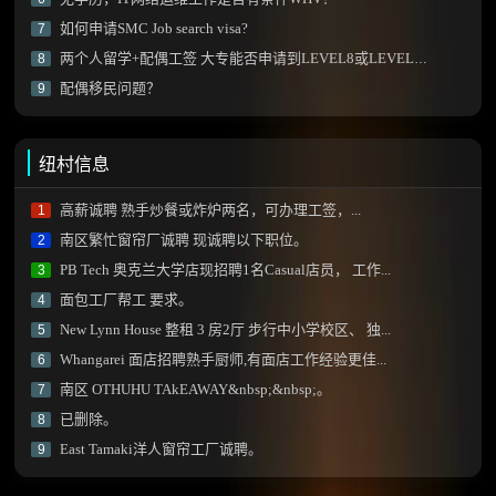
如何申请SMC Job search visa?
7
两个人留学+配偶工签 大专能否申请到LEVEL8或LEVEL9的课程？
8
配偶移民问题？
9
纽村信息
高薪诚聘 熟手炒餐或炸炉两名，可办理工签，...
1
南区繁忙窗帘厂诚聘 现诚聘以下职位。
2
PB Tech 奥克兰大学店现招聘1名Casual店员， 工作...
3
面包工厂帮工 要求。
4
New Lynn House 整租 3 房2厅 步行中小学校区、 独...
5
Whangarei 面店招聘熟手厨师,有面店工作经验更佳...
6
南区 OTHUHU TAkEAWAY&nbsp;&nbsp;。
7
已删除。
8
East Tamaki洋人窗帘工厂诚聘。
9