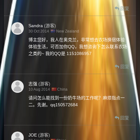
回复
Sandra
(游客)
30 Oct 2014
New Zealand
博主您好，我人在奥克兰，非常想去农场换宿体验
体验生活，可否加你QQ，我想咨询下怎么联系农场
之类的~ 我的QQ是 1151086957
回复
志强
(游客)
10 Aug 2014
China
请问怎么能找到一份奶牛场的工作呢？麻烦指点一
二。先谢。qq150572684
回复
JOE
(游客)