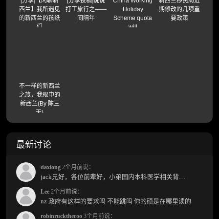
[分享]【闲聊新
[分享投稿]说说
China Working
新西兰移民局近
西兰】我所遇见
打工旅行之——
Holiday
期修改的几项重
的新西兰的孩纸
间隔年
Scheme quota
要政策
们
will
open(2013/14
quota)
不一样的新西兰
之旅，我眼中的
新西兰(By 陈三
天)
最新讨论
daxiong
2个月前说：
jack兄好，各位前辈好，小弟国内本科医学相关背景，预算有限，是直接去新西兰读2年护理硕士...
Lee
2个月前说：
nz 政府有这样的要求吗 不能跳吗 你的硕是在哪里读的
robinrucktheroo
3个月前说：