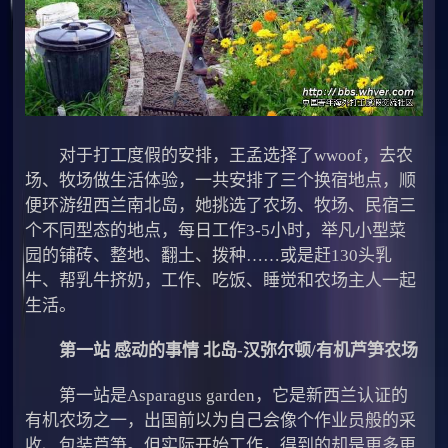
对于打工度假的安排，王孟选择了wwoof，去农
场、牧场做生活体验，一共安排了三个换宿地点，顺
便环游纽西兰南北岛，她挑选了农场、牧场、民宿三
个不同型态的地点，每日工作3-5小时，举凡小型菜
园的铺砖、整地、翻土、拨种……或是赶130头乳
牛、帮乳牛挤奶，工作、吃饭、睡觉和农场主人一起
生活。
第一站 感动的事情 北岛-汉弥尔顿/有机芦笋农场
第一站是Asparagus garden，它是新西兰认证的
有机农场之一，出国前以为自己会像个作业员般的采
收、包装芦笋。但实际开始工作，得到的却是更多更