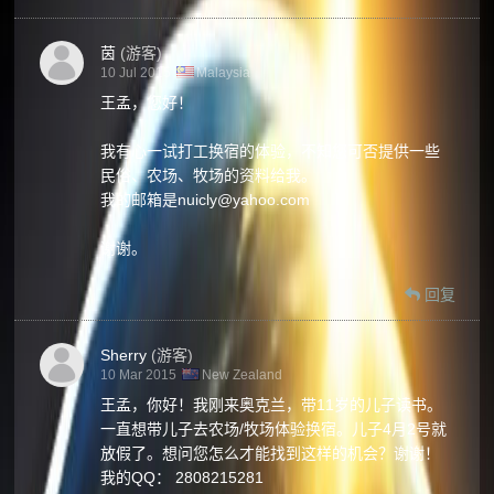
茵
(游客)
10 Jul 2015
Malaysia
王孟，您好！
我有心一试打工换宿的体验，不知您可否提供一些
民俗、农场、牧场的资料给我。
我的邮箱是nuicly@yahoo.com
谢谢。
回复
Sherry
(游客)
10 Mar 2015
New Zealand
王孟，你好！我刚来奥克兰，带11岁的儿子读书。
一直想带儿子去农场/牧场体验换宿。儿子4月2号就
放假了。想问您怎么才能找到这样的机会？谢谢！
我的QQ： 2808215281