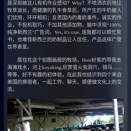
是深刻被这儿有机作业感动？Why？不喷洒农药地让
牧草滋长，而健康的乳牛食草后，所产生的牛奶被人
们饮用，环环相扣；反思国内的毒奶事件，诚实的作
业，不投机取巧，不加其他添加物，脑中浮现“100%
纯净新西兰”广告词，Yes, it's true. 连我都可以帮忙背
书，也难怪新西兰的奶制品让人信任，产品这样广受
世界喜爱。
居住在这个如图画般的牧场，Host好客的带我去
海滩戏水，河上kayaking,欣赏萤火虫洞穴，骑马……
等等，好不有趣的初体验，在此我也结识到四个来自
美国的换宿者，一起工作、聊天，顺便做文化上的交
流。