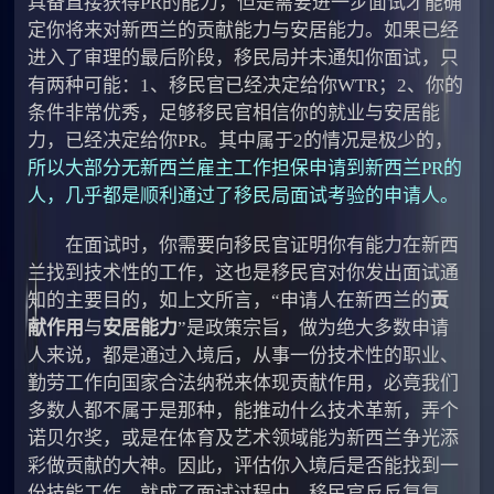
具备直接获得PR的能力，但是需要进一步面试才能确
定你将来对新西兰的贡献能力与安居能力。如果已经
进入了审理的最后阶段，移民局并未通知你面试，只
有两种可能：1、移民官已经决定给你WTR；2、你的
条件非常优秀，足够移民官相信你的就业与安居能
力，已经决定给你PR。其中属于2的情况是极少的，
所以大部分无新西兰雇主工作担保申请到新西兰PR的
人，几乎都是顺利通过了移民局面试考验的申请人。
在面试时，你需要向移民官证明你有能力在新西
兰找到技术性的工作，这也是移民官对你发出面试通
知的主要目的，如上文所言，“申请人在新西兰的
贡
献作用
与
安居能力
”是政策宗旨，做为绝大多数申请
人来说，都是通过入境后，从事一份技术性的职业、
勤劳工作向国家合法纳税来体现贡献作用，必竟我们
多数人都不属于是那种，能推动什么技术革新，弄个
诺贝尔奖，或是在体育及艺术领域能为新西兰争光添
彩做贡献的大神。因此，评估你入境后是否能找到一
份技能工作，就成了面试过程中，移民官反反复复、