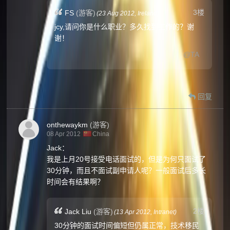
3楼
FS
(游客)
(
23 Aug 2012,
Ireland
)
jcy,请问你是什么职业？多久找到工作的？谢
谢！
@TA
回复
onthewaykm
(游客)
08 Apr 2012
China
Jack：
我是上月20号接受电话面试的，但是为何只面试了
30分钟，而且不面试副申请人呢？一般面试后多长
时间会有结果啊？
2楼
Jack Liu
(游客)
(
13 Apr 2012,
Intranet
)
30分钟的面试时间偏短但仍属正常，技术移民