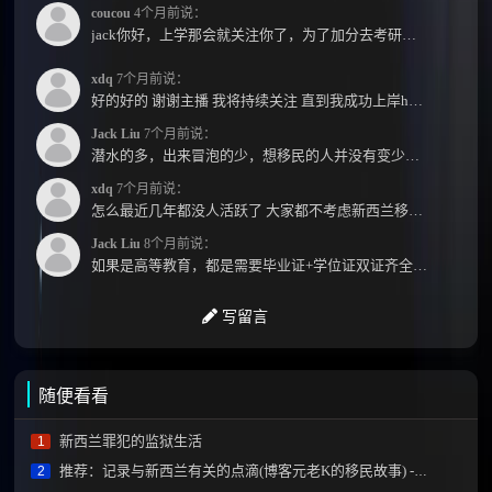
coucou
4个月前说：
jack你好，上学那会就关注你了，为了加分去考研现在有个尴尬的地方了：我专科直接考研没有本...
xdq
7个月前说：
好的好的 谢谢主播 我将持续关注 直到我成功上岸hhhh
Jack Liu
7个月前说：
潜水的多，出来冒泡的少，想移民的人并没有变少，但现实因素影响了大家的热情度，政策原因...
xdq
7个月前说：
怎么最近几年都没人活跃了 大家都不考虑新西兰移民了嘛？ 没什么人评论，也没什么新的消息...
Jack Liu
8个月前说：
如果是高等教育，都是需要毕业证+学位证双证齐全才能免NZQA认证，单证都需要额外认证，获得...
写留言
随便看看
新西兰罪犯的监狱生活
1
推荐：记录与新西兰有关的点滴(博客元老K的移民故事) - 2015.3.18，全文完
2