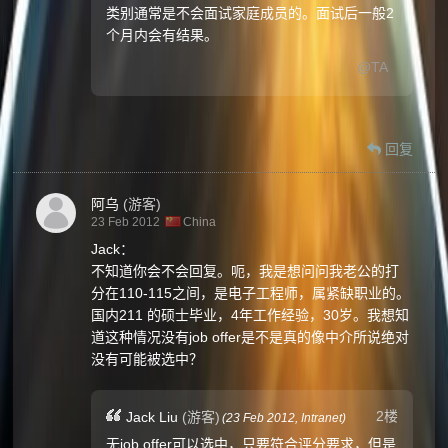
类别通常是不会面试家庭成员的。面试后一般2
个月内会有结果。
@TA
回复
阿乌
(游客)
23 Feb 2012
China
Jack：
不知道你会不会回复。呃，我是想问问我老公的打
分在110-115之间，是电子工程师，属紧缺职业的。
国内211 的硕士毕业，4年工作经验，30岁。我想知
道这种情况没有job offer是不是真的像中介所说绝对
没有可能被选中？
2楼
Jack Liu
(游客)
(
23 Feb 2012,
Intranet
)
无job offer可以选中，只要符合评分要求，但是