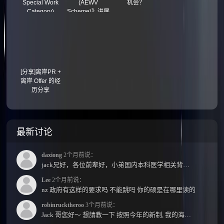
Special Work
(AEWV
机会？
Category)
Scheme)》进展
(视频)
[分享]离岸PR +
离岸 Offer 的经
历分享
最新讨论
daxiong
2个月前说：
jack兄好，各位前辈好，小弟国内本科医学相关背景，预算有限，是直接去新西兰读2年护理硕士...
Lee
2个月前说：
nz 政府有这样的要求吗 不能跳吗 你的硕是在哪里读的
robinrucktheroo
3个月前说：
Jack 哥您好～ 想請教一下 按照今年的新制, 我的海外本科學歷需要經過NZQA認證嗎？ 現在網上說...