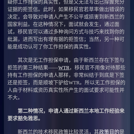
疑你工作担保的真实性，但是又无法写出已撑握充分
证据的拒签信。此时，如果移民官若草率做出错误的
决定，会导致对申请人产生不公平或损害到新西兰的
国家利益。在这种情况下，面试就会发生，通过面
试，移民官可以通过多种询问方式与技巧来找到你的
纰漏，进而写出有理有据的拒签信；当然，另一种可
能是成功认可了你工作担保的真实性。
其次是无工作担保申请，由于新西兰存在下签与
拒签的第三种结果——
WTR
，移民官不用像对待那些
持有工作担保的申请人那样，非常纠结于到底是下签
还是拒签，而是顺坡下驴给WTR。所以无工作担保的
人由于材料或资历真实性所产生的面试要求可能性并
不大。
第二种情况，申请人通过新西兰本地工作经验来
要求豁免雅思。
新西兰的技术移民政策比较灵活，其
政策目的
是