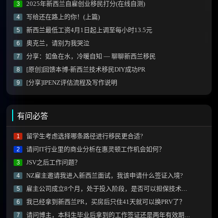
2025年新西兰自雇创业移民打分(在线自测)
3
写给还在路上的你！(上篇)
4
新西兰最低工资4月1日起上调至每小时13.5元
5
奥克兰，请别为我哭泣
6
分享：如鱼在水，冷暖自知 — 聊聊新西兰移民
7
[原创]回馈本博-新西兰技术移民DIY成功PR
8
[分享]IPENZ评估流程及写作说明
9
有问必答
留学生考虑选择哪条路径进行移民更合适?
1
请问IT行业里的商业分析在惠灵顿工作机会如何？
2
JSV之后工作问题？
3
NZ雇主邀请我进入新西兰面试，我该申请什么签证入境?
4
雇主公司成立8个月，处于投入阶段，是否可以担保技术移民？
5
我已经拿到新西兰PR，买房后只住41天就可以换PRV了？
6
请问博主，本科生毕业后拿到的工作签证还是两年有效期的那种吗？
7