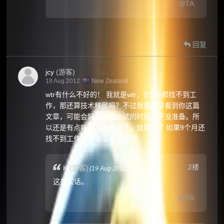
@TA
回复
jcy
(游客)
18 Aug 2012
New Zealand
wtr有什么不好的！ 我就是wtr，9个月都找不到工
作，那还算技术移民吗？不过我要是早看到你这篇
文章，可能会好点。我面试的时候几乎没准备。所
以还是有点吃亏。无所谓了，就算pr了 如果9个月还
找不到工作，那也活不下去啊
2楼
K
(游客)
(
19 Aug 2012,
China
)
这是实话。
@TA