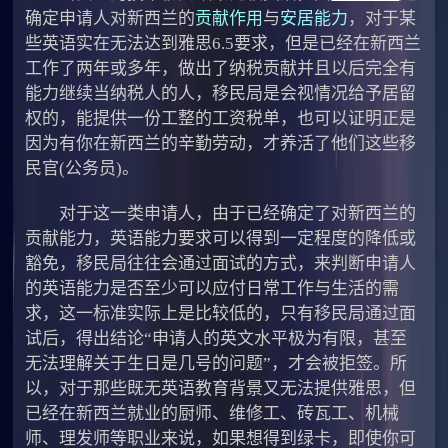
确定申请人对新西兰的
贡献作用
与
安居能力
，对于某
些英语实在无法达到雅思6.5要求，但是已经在新西兰
工作了两年或多年，做出了纳税贡献并且以后完全有
能力继续当纳税人的人，移民局是会视情况给予居留
权的，能提供一份工整的工资税单，也可以证明正是
因为有你在新西兰的辛勤劳动，才养活了他们这些移
民官(公务员)。
对于这一类申请人，由于已经确定了对新西兰的
贡献能力，英语能力要求可以得到一定程度的降低或
豁免，移民局往往会通过面试的方式，来判断申请人
的英语能力是否至少可以应付日常工作与生活的需
求，这一标准实际上是比较低的，只有移民局通过面
试后，得出结论“申请人的英文水平极为有限，甚至
无法理解关于生日是几号的问题”，才会被拒签。所
以，对于那些既无英语教育背景又无法提供雅思，但
已经在新西兰就业的厨师、维修工、砖瓦工、机械
师、理发师等职业来说，如果想得到绿卡，即使你可