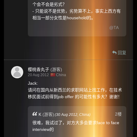
个会不会是劣式？
- 只能说不是优势，劣势算不上，事实上西方有
相当一部分女性是household的。
@TA
回复
樱桃香丸子
(游客)
20 Aug 2012
China
Jack:
请问在国内从新西兰的求职网站上找工作，在技术
移民面试前得到job offer 的可能性有多大？谢谢！
2楼
K
(游客)
(
30 Aug 2012,
China
)
很难，我试过了，对方大多会要求face to face
interview的