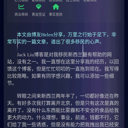
打分移民
紧缺移民
经验移民
技工移民
自雇移民
商业移民
黄金签证
事实居民
本文由博友Helen分享，万里之行始于足下，非
常写实的一篇文章，道出了很多移民的心声。
Jack Liu博客是对我移民新西兰最有帮助的网
站，没有之一。我一直想在这里分享我的经历，以回
馈这个博客，但是忙忙叨叨的一直拖到现在。我写得
比较简略，如果有同学感兴趣，我可以添加一些细
节。
转眼之间来新西兰两年半了，一切都好像还在昨
天。有好多次我打算离开北京，但是只有这次是真的
离开了。没有什么东西能比雾霾和不安全的食品给我
更大的动力。什么理想，事业，前途，钱都不行，它
们给了我一些诱惑，但是没有能力把我拽出我已经安