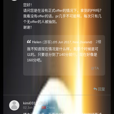
您好！
请问您是在没有正式offer的情况下，拿到的PR吗？
我看没有offer的话，pr几乎不可能啊，每次只有几
个无offer的人被抽到。
谢谢！
2楼
Helen
(游客)
(
05 Jun 2017,
New Zealand
)
我不知道现在情况是什么样，我那个时候是可
以的。只要总分到了140分就行，现在好像是
160分吧。
@TA
回复
kimi0311
(游客)
02 Jun 2017
China