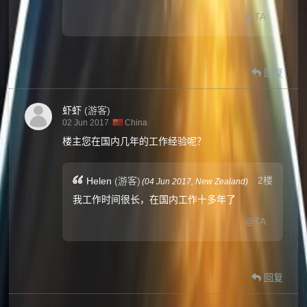
@TA
回复
虾虾
(游客)
02 Jun 2017
China
楼主您在国内几年的工作经验呢？
2楼
Helen
(游客)
(
04 Jun 2017,
New Zealand
)
我工作时间很长，在国内工作十多年了
@TA
回复