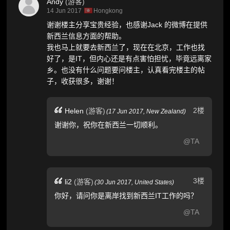
Andy
(游客)
14 Jun 2017
Hongkong
谢谢楼主分享宝贵经验，也感谢Jack 的微博在提供
新西兰信息方面的帮助。
我也马上就要去新西兰了，现在在北京，工作也找
好了，是IT，但内心还是有点害怕担忧，毕竟远离家
乡。也没有什么问题要问楼主，认真看完楼主的帖
子，收获很多，谢谢！
2楼
Helen
(游客)
(
17 Jun 2017,
New Zealand
)
谢谢你，祝你在新西兰一切顺利。
@TA
3楼
li2
(游客)
(
30 Jun 2017,
United States
)
你好，请问你是离岸找到新西兰IT工作的吗？
@TA