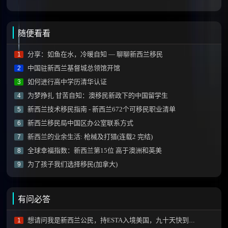
随便看看
分享：如鱼在水，冷暖自知 — 聊聊新西兰移民
1
中国驻新西兰基督城总领馆开馆
2
如何进行高中学历清华认证
3
为梦挣扎 甘苦自知：澳移民新政下的中国留学生
4
新西兰技术移民指南 - 新西兰672个可移民职业清单
5
新西兰移民局中国区办公室联系方式
6
新西兰的业余生活: 枪械及打猎(连载2 完结)
7
全球幸福指数：新西兰第15位 高于澳洲和英美
8
为了孩子我们选择移民(加拿大)
9
有问必答
想请问我是新西兰公民，持ESTA入境美国，九十天快到了, 怎么办？
1