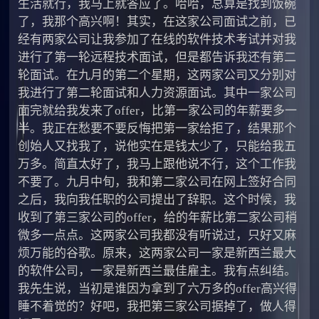
生活就行，我马上就答应了。哈哈，总算是找到饭碗
了，我那个高兴啊！其实，在这家公司面试之前，已
经有两家公司让我参加了在线的软件技术考试并对我
进行了第一轮远程技术面试，但是都告诉我还有第二
轮面试。在九月的第二个星期，这两家公司又分别对
我进行了第二轮面试和人力资源面试。其中一家公司
面完就给我发来了offer，比第一家公司的年薪要多一
半。我正在愁要不要反悔把第一家给拒了，结果那个
创始人又找我了，说他实在是钱太少了，只能给我五
万多。简直太好了，我马上跟他说不行，这个工作我
不要了。九月中旬，我和第二家公司在网上签好合同
之后，我向我任职的公司提出了辞职。这个时候，我
收到了第三家公司的offer，给的年薪比第二家公司稍
微多一点点。这两家公司我都没有听说过，只好又麻
烦万能的谷歌。原来，这两家公司一家是新西兰最大
的软件公司，一家是新西兰最佳雇主。我有点纠结。
我先生说，当初是谁因为拿到了六万多的offer高兴得
睡不着觉的？好吧，我把第三家公司据掉了，做人得