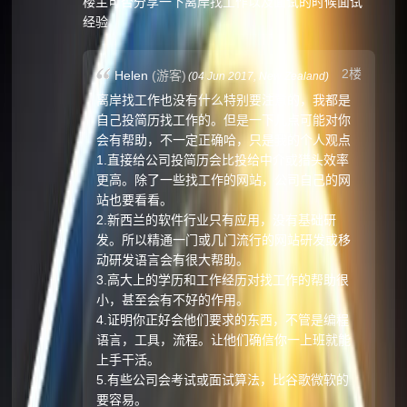
楼主可否分享一下离岸找工作以及面试的时候面试
经验
2楼
Helen
(游客)
(
04 Jun 2017,
New Zealand
)
离岸找工作也没有什么特别要注意的，我都是
自己投简历找工作的。但是一下几点可能对你
会有帮助，不一定正确哈，只是我的个人观点
1.直接给公司投简历会比投给中介或猎头效率
更高。除了一些找工作的网站，公司自己的网
站也要看看。
2.新西兰的软件行业只有应用，没有基础研
发。所以精通一门或几门流行的网站研发或移
动研发语言会有很大帮助。
3.高大上的学历和工作经历对找工作的帮助很
小，甚至会有不好的作用。
4.证明你正好会他们要求的东西，不管是编程
语言，工具，流程。让他们确信你一上班就能
上手干活。
5.有些公司会考试或面试算法，比谷歌微软的
要容易。