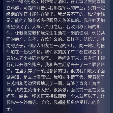
一个不错的小区，环境整洁清幽，在老城区里简直鹤
立鸡群，可是中介告诉我那是军队的产业，只有一定
级别的军官才能住在哪里，我是买不了的。谁说金钱
是万能的？除非钱多得跟马云爸爸似的。我开始更加
盼望移民了。大概六个月之后，我收到移民局的邮
件，让我提交我和我先生生活在一起的证明，例如共
同的房产，车子，存款什么的。看样子，结婚证，共
同的孩子，和家人朋友在一起的照片，同一地址的信
件加在一起也不够。我们家的房子车子都在我名下，
只能去弄个共同存款了。一番问询下来，只有汇丰银
行可以开联名账户，我和先生赶紧去开了一个联名账
户，在里头存了一笔足够多的钱。很快我们收到了面
试通知，是去上海面试。我和先生请了假，带着孩子
在苏州和周边狠狠地玩了一圈，玩够了直奔上海面
试。我先生英语不太好，很紧张，面试前一直在反复
练习。结果，移民官直接说面我一个人就可以了，让
我先生在外面等。哈哈，我都能想象他受打击的样
子。