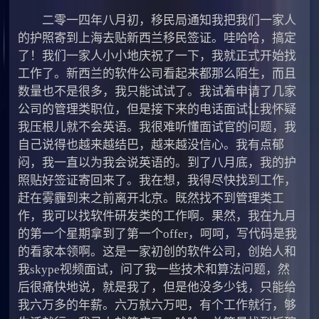
二零一四年八月初，移民局通知我把我们一家人
的护照寄到上海去贴新西兰移民签证。哇哈哈，搞定
了！我们一家人小小地庆祝了一下，我就正式开始找
工作了。新西兰的软件公司看起来都那么陌生，而且
数量也不是很多，我只能试试了。我试着申请了几家
公司的管理类职位，但是接下来的电话面试让我怀疑
我压根儿就不会英语。我很难听懂面试官的问题，我
自己说得也越来越结巴，越来越没信心。我有点郁
闷，我一直以为我会说英语的。到了八月底，我的护
照贴好签证寄回来了。我在想，我得尽快找到工作，
赶在雾霾到来之前离开北京。既然找不到管理类工
作，我可以找软件研发类的工作啊。果然，我在九月
的第一个星期拿到了第一个offer，呵呵，写代码是我
的看家本领啊。这是一家初创的软件公司，创始人和
我skype视频面试，问了我一些技术和算法问题，然
后很痛快地说，就是我了，但是他没多少钱，只能给
我六万多的年薪。六万就六万吧，有个工作就行，够