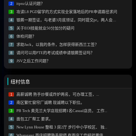
itpnz认证问题？
2
攻读L8 PGD留学的方式实现全家落地后的PR申请路径求问
3
银蕨一期签证，与老婆3月底领证，同时提交pr，两人会同时被拒吗？
4
关于EOI技能就业50分加分的疑问
5
体检问题？
6
求助Jack，以我的条件，怎样获得新西兰工签？
7
请问可以用PTE的考试成绩申请银蕨签证吗？
8
JSV之后工作问题？
9
纽村信息
高薪诚聘 熟手炒餐或炸炉两名，可办理工签，...
1
南区繁忙窗帘厂诚聘 现诚聘以下职位。
2
PB Tech 奥克兰大学店现招聘1名Casual店员， 工作...
3
面包工厂帮工 要求。
4
New Lynn House 整租 3 房2厅 步行中小学校区、 独...
5
Whangarei 面店招聘熟手厨师,有面店工作经验更佳...
6