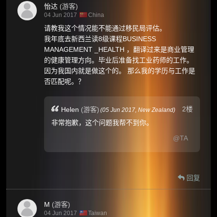
怡达
(游客)
04 Jun 2017
China
请教我这个情况能不能通过移民局评估。
我年底去新西兰读8级课程BUSINESS
MANAGEMENT _HEALTH ，翻译过来是商业管理
的健康管理方向。毕业后准备找工业药师的工作。
因为我国内就是做这个的。 那么我的学历与工作是
否匹配呢。？
2楼
Helen
(游客)
(
05 Jun 2017,
New Zealand
)
非常抱歉，这个问题我帮不到你。
@TA
回复
M
(游客)
04 Jun 2017
Taiwan