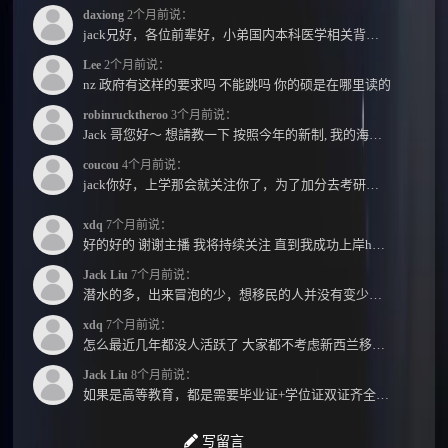
daxiong
2个月前说：
jack兄好，各位前辈好，小弟国内本科医学相关背景，预算有限，是直接去新西兰读2年护理硕士...
Lee
2个月前说：
nz 政府有这样的要求吗 不能跳吗 你的硕是在哪里读的
robinrucktheroo
3个月前说：
Jack 哥您好～ 想請教一下 按照今年的新制, 我的海外本科學歷需要經過NZQA認證嗎？ 現在網上說...
coucou
4个月前说：
jack你好，上学那会就关注你了，为了加分去考研现在有个尴尬的地方了：我专科直接考研没有本...
xdq
7个月前说：
好的好的 谢谢主播 我将持续关注 直到我成功上岸hhhh
Jack Liu
7个月前说：
潜水的多，出来冒泡的少，想移民的人并没有变少，但现实因素影响了大家的热情度，政策原因...
xdq
7个月前说：
怎么最近几年都没人活跃了 大家都不考虑新西兰移民了嘛？ 没什么人评论，也没什么新的消息...
Jack Liu
8个月前说：
如果是高等教育，都是需要毕业证+学位证双证齐全才能免NZQA认证，单证都需要额外认证，获得...
写留言