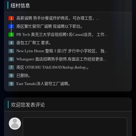
纽村信息
高薪诚聘 熟手炒餐或炸炉两名，可办理工签，...
1
南区繁忙窗帘厂诚聘 现诚聘以下职位。
2
PB Tech 奥克兰大学店现招聘1名Casual店员， 工作...
3
面包工厂帮工 要求。
4
New Lynn House 整租 3 房2厅 步行中小学校区、 独...
5
Whangarei 面店招聘熟手厨师,有面店工作经验更佳...
6
南区 OTHUHU TAkEAWAY&nbsp;&nbsp;。
7
已删除。
8
East Tamaki洋人窗帘工厂诚聘。
9
欢迎您发表评论