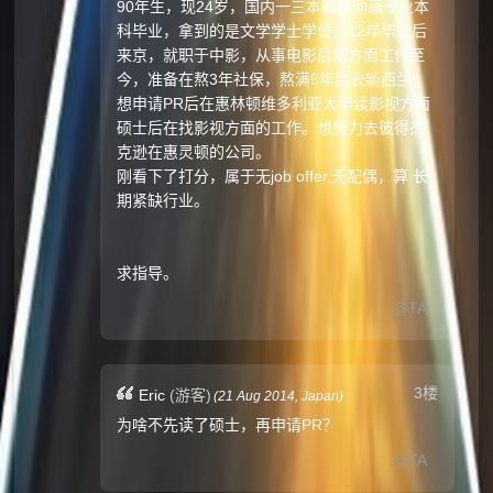
90年生，现24岁，国内一三本影视动画专业本
科毕业，拿到的是文学学士学位，12年毕业后
来京，就职于中影，从事电影后期方面工作至
今，准备在熬3年社保，熬满5年后去新西兰，
想申请PR后在惠林顿维多利亚大学读影视方面
硕士后在找影视方面的工作。想努力去彼得杰
克逊在惠灵顿的公司。
刚看下了打分，属于无job offer,无配偶，算 长
期紧缺行业。
求指导。
@TA
3楼
Eric
(游客)
(
21 Aug 2014,
Japan
)
为啥不先读了硕士，再申请PR？
@TA