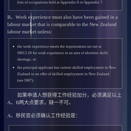
lists of occupations held at Appendix 6 or Appendix 7.
B、Work experience must also have been gained in a
labour market that is comparable to the New Zealand
labour market unless:
the work experience meets the requirements set out at
SM13.20 for work experience in an area of absolute skills
shortage; or
the principal applicant has current skilled employment in New
Zealand or an offer of skilled employment in New Zealand
(see SM7).
如果申请人想获得工作经验加分，必须满足以上
A、B两大点要求，缺一不可。
A、移民官必须确认工作经验是：