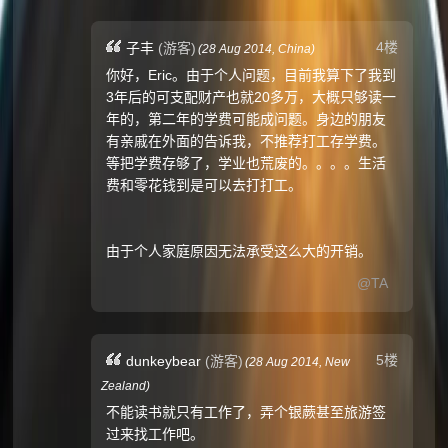
4楼
子丰
(游客)
(
28 Aug 2014,
China
)
你好，Eric。由于个人问题，目前我算下了我到
3年后的可支配财产也就20多万，大概只够读一
年的，第二年的学费可能成问题。身边的朋友
有亲戚在外面的告诉我，不推荐打工存学费。
等把学费存够了，学业也荒废的。。。。生活
费和零花钱到是可以去打打工。
由于个人家庭原因无法承受这么大的开销。
@TA
5楼
dunkeybear
(游客)
(
28 Aug 2014,
New
Zealand
)
不能读书就只有工作了，弄个银蕨甚至旅游签
过来找工作吧。