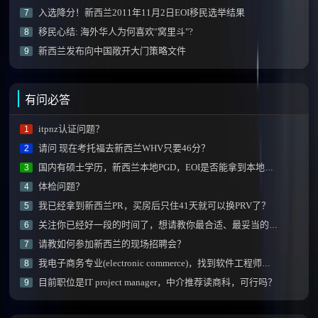
入选降分！新西兰2011年11月2日EOI移民选举结果
7
移民心结: 海外华人为何喜欢"窝里斗"?
8
新西兰发布向中国敞开大门策略文件
9
有问必答
itpnz认证问题？
1
请问 现在考托福去新西兰WHV只要46分？
2
国内有硕士学历，新西兰本地PGD，EOI是否能拿到本地学历额外加分？
3
体检问题？
4
我已经拿到新西兰PR，买房后只住41天就可以换PRV了？
5
关注你已经好一段的时间了，想请教你最合适、最妥当的移民方式！！
6
请教如何参加新西兰的现场招聘会？
7
我电子商务专业(electronic commerce)，找到软件工程师工作后技能加分项会有阻碍不？
8
目前职位是IT project manager，中介推荐读商科，可行吗？
9