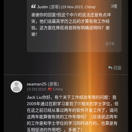
3楼
Justin
(游客)
(
19 Nov 2015,
China
)
谢谢你的回复!但这个中介的说法还是有点冲
突，他们说最高学历之后的才算有效工作经
验。这方面在移民局官网有明确说明吗？谢
谢！
@TA
回复
seaman25
(游客)
15 Oct 2015
China
Jack Liu你好，有个关于工作经验年限的问题：我
2009年通过在职学习拿到了IT相关的学士学位，但
在这之前已经从事过两年的软件开发工作了，请问
这两年能算做有效的工作年限吗？（应该说这两年
的工作是和学士学位的学习同时进行的，也算是有
互相促进的作用吧）。多谢了！