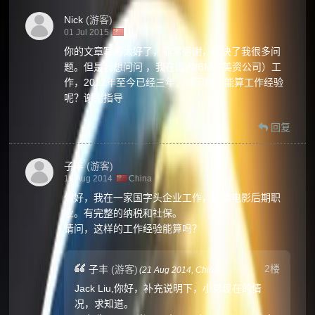
Nick
(游客)
01 Jul 2015
China
你的文章写的太好了，非常感谢，解决了我很多问
题。但是我想问问 ，我在国内IBM（美资公司）工
作，2012年至今已经三年，请问能不能算工作经验
呢？谢谢指导
回复
子丰
(游客)
19 Aug 2014
China
你好，我在一家国字头企业工作，从事电影后期职
业。有完整的纳税和社保。
请问，这样的工作经验能算吗？
2楼
子丰
(游客)
(
21 Aug 2014,
China
)
Jack Liu,你好，补充说明下，小弟现在的情
况，求知道。