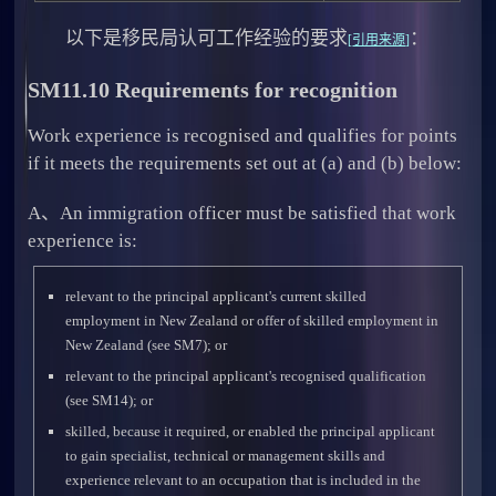
以下是移民局认可工作经验的要求
：
[
引用来源
]
SM11.10 Requirements for recognition
Work experience is recognised and qualifies for points
if it meets the requirements set out at (a) and (b) below:
A、An immigration officer must be satisfied that work
experience is:
relevant to the principal applicant's current skilled
employment in New Zealand or offer of skilled employment in
New Zealand (see SM7); or
relevant to the principal applicant's recognised qualification
(see SM14); or
skilled, because it required, or enabled the principal applicant
to gain specialist, technical or management skills and
experience relevant to an occupation that is included in the