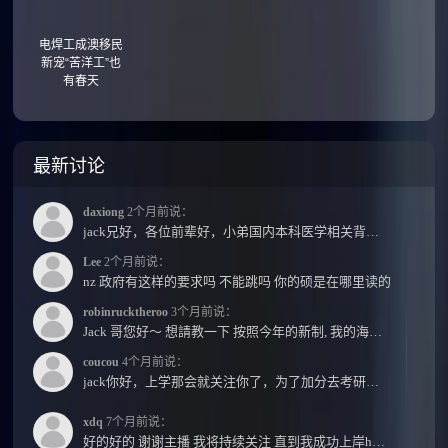
电焊工成澳移民
新宠“苦洋工”也
有春天
最新讨论
daxiong
2个月前说：
jack兄好，各位前辈好，小弟国内本科医学相关背景，预算有限，是直接去新西兰读2年护理硕士...
Lee
2个月前说：
nz 政府有这样的要求吗 不能跳吗 你的硕是在哪里读的
robinrucktheroo
3个月前说：
Jack 哥您好～ 想請教一下 按照今年的新制, 我的海外本科學歷需要經過NZQA認證嗎？ 現在網上說...
coucou
4个月前说：
jack你好，上学那会就关注你了，为了加分去考研现在有个尴尬的地方了：我专科直接考研没有本...
xdq
7个月前说：
好的好的 谢谢主播 我将持续关注 直到我成功上岸hhhh