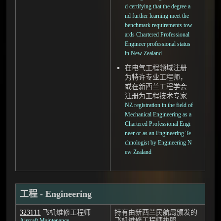
d certifying that the degree a
nd further learning meet the
benchmark requirements tow
ards Chartered Professional
Engineer professional status
in New Zealand
在电气工程领域注册
为特许专业工程师，
或在新西兰工程学会
注册为工程技术专家
NZ registration in the field of
Mechanical Engineering as a
Chartered Professional Engi
neer or as an Engineering Te
chnologist by Engineering N
ew Zealand
工程 - Engineering
323111
飞机维修工程师
持有由新西兰民航局颁发的
飞机维修工程师执照
Aircraft Maintenance