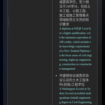
或更高学历，至少相
当于240学分，包括土
木工程、公路工程、
施工或施工管理重点
领域新西兰文凭的知
识要求
A diploma at NZQF Level 6,
or a higher qualification, wit
h the minimum equivalent of
240 credits, which includes t
he knowledge requirements
of a New Zealand Diploma i
n the focus areas of civil engi
neering, highway engineerin
g, construction or constructio
n management
华盛顿协议或悉尼协
议认证的土木工程本
科(初级)工程学位
A Washington Accord or Sy
dney Accord accredited unde
rgraduate (initial) engineerin
g degree in Civil Engineering