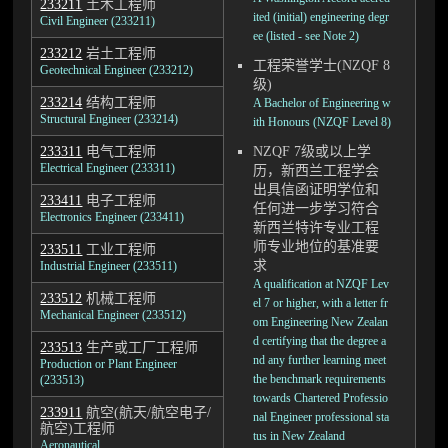
233211
土木工程师
ited (initial) engineering degr
Civil Engineer (233211)
ee (listed - see Note 2)
233212
岩土工程师
工程荣誉学士(NZQF 8
Geotechnical Engineer (233212)
级)
233214
结构工程师
A Bachelor of Engineering w
Structural Engineer (233214)
ith Honours (NZQF Level 8)
233311
电气工程师
NZQF 7级或以上学
Electrical Engineer (233311)
历，新西兰工程学会
出具信函证明学位和
233411
电子工程师
任何进一步学习符合
Electronics Engineer (233411)
新西兰特许专业工程
师专业地位的基准要
233511
工业工程师
求
Industrial Engineer (233511)
A qualification at NZQF Lev
233512
机械工程师
el 7 or higher, with a letter fr
Mechanical Engineer (233512)
om Engineering New Zealan
d certifying that the degree a
233513
生产或工厂工程师
nd any further learning meet
Production or Plant Engineer
the benchmark requirements
(233513)
towards Chartered Professio
233911
航空(航天/航空电子/
nal Engineer professional sta
航空)工程师
tus in New Zealand
Aeronautical