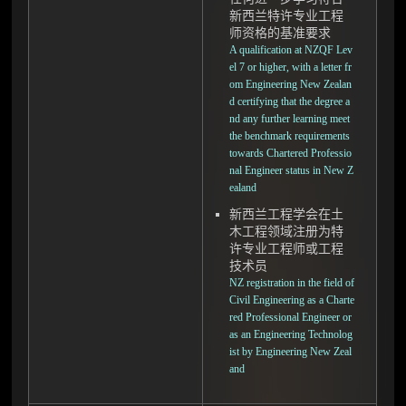
新西兰特许专业工程
师资格的基准要求
A qualification at NZQF Lev
el 7 or higher, with a letter fr
om Engineering New Zealan
d certifying that the degree a
nd any further learning meet
the benchmark requirements
towards Chartered Professio
nal Engineer status in New Z
ealand
新西兰工程学会在土
木工程领域注册为特
许专业工程师或工程
技术员
NZ registration in the field of
Civil Engineering as a Charte
red Professional Engineer or
as an Engineering Technolog
ist by Engineering New Zeal
and