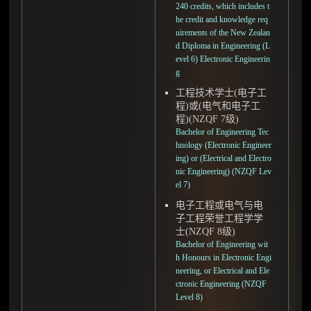
240 credits, which includes t
he credit and knowledge req
uirements of the New Zealan
d Diploma in Engineering (L
evel 6) Electronic Engineerin
g
工程技术学士(电子工
程)或(电气和电子工
程)(NZQF 7级)
Bachelor of Engineering Tec
hnology (Electronic Engineer
ing) or (Electrical and Electro
nic Engineering) (NZQF Lev
el 7)
电子工程或电气与电
子工程荣誉工程学学
士(NZQF 8级)
Bachelor of Engineering wit
h Honours in Electronic Engi
neering, or Electrical and Ele
ctronic Engineering (NZQF
Level 8)