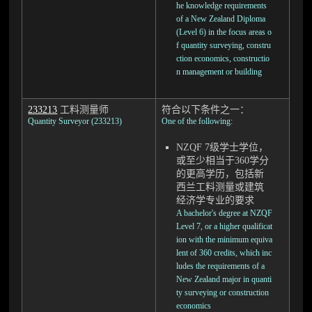
he knowledge requirements
of a New Zealand Diploma
(Level 6) in the focus areas o
f quantity surveying, constru
ction economics, constructio
n management or building
233213
工料测量师
符合以下条件之一：
Quantity Surveyor (233213)
One of the following:
NZQF 7级学士学位，
或至少相当于360学分
的更高学历，包括新
西兰工料测量或建筑
经济学专业的要求
A bachelor's degree at NZQF
Level 7, or a higher qualificat
ion with the minimum equiva
lent of 360 credits, which inc
ludes the requirements of a
New Zealand major in quanti
ty surveying or construction
economics