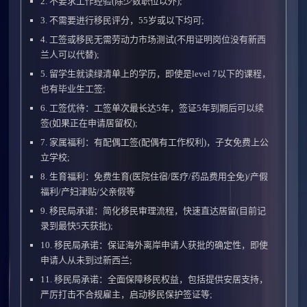
2. 不要求工作经验(除少数职位以外);
3. 不需要进行移民评分，55岁或以下均可;
4. 工签或移民无需劳动力市场测试(不用证明岗位没有新西
兰人可以代替);
5. 留学生就读绿清单上的学历，即使是level 7以下的课程，
也有毕业生工签;
6. 工签优待：工签单次最长达5年，签证5年到期后可以续
签(如果正在申请居留权);
7. 家属福利：有配偶工签(配偶有工作权利)，子女免费上公
立学校;
8. 生育福利：免费生育(医院住宿/医疗/药品费用全免)/产假
福利/产妇津贴/父亲假等
9. 移民局承诺：简化移民审理流程，快速直达居留(目前记
录到最快5天获批);
10. 移民局承诺：保证海外离岸申请人获批的确定性，即使
申请人从未到过新西兰;
11. 移民局承诺：全面保障移民权益，包括提供安居支持，
严厉打击不合规雇主，启动移民保护签证等;