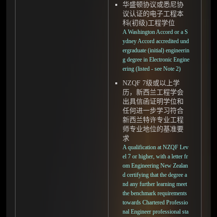
华盛顿协议或悉尼协
议认证的电子工程本
科(初级)工程学位
A Washington Accord or a S
ydney Accord accredited und
ergraduate (initial) engineerin
g degree in Electronic Engine
ering (listed - see Note 2)
NZQF 7级或以上学
历，新西兰工程学会
出具信函证明学位和
任何进一步学习符合
新西兰特许专业工程
师专业地位的基准要
求
A qualification at NZQF Lev
el 7 or higher, with a letter fr
om Engineering New Zealan
d certifying that the degree a
nd any further learning meet
the benchmark requirements
towards Chartered Professio
nal Engineer professional sta