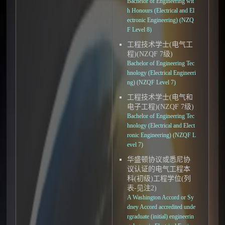
Bachelor of Engineering wit
h Honours (Electrical and El
ectronic Engineering) (NZQ
F Level 8)
工程技术学士(电气工
程)(NZQF 7级)
Bachelor of Engineering Tec
hnology (Electrical Engineeri
ng) (NZQF Level 7)
工程技术学士(电气和
电子工程)(NZQF 7级)
Bachelor of Engineering Tec
hnology (Electrical and Elect
ronic Engineering) (NZQF L
evel 7)
华盛顿协议或悉尼协
议认证的电气工程本
科(初级)工程学位(列
表-见注2)
A Washington Accord or Sy
dney Accord accredited unde
rgraduate (initial) engineerin