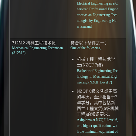
Electrical Engineering as a C
hartered Professional Engine
er or as an Engineering Tech
nologist by Engineering Ne
w Zealand
312512
机械工程技术员
符合以下条件之一：
Mechanical Engineering Technician
One of the following:
(312512)
机械工程工程技术学
士(NZQF 7级)
Bachelor of Engineering Tec
hnology in Mechanical Engi
neering (NZQF Level 7)
NZQF 6级文凭或更高
的学历，至少相当于2
40学分，其中包括新
西兰工程文凭(6级机械
工程)的知识要求。
A diploma at NZQF Level 6,
or a higher qualification, wit
h the minimum equivalent of