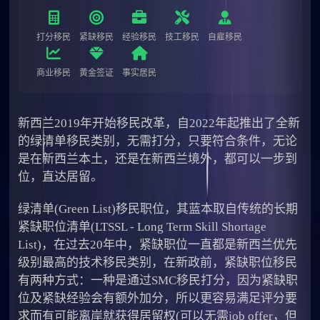
打分移民
紧缺移民
经验移民
技工移民
自雇移民
商业移民
黄金签证
事实居民
新西兰2019年开始移民改革，自2022年起推出了全新
的绿清单移民类别，无需打分，只要符合条件，无论
是在新西兰本土，还是在新西兰境外，都可以一步到
位，直达居留。
绿清单(Green List)移民职位，其蓝本取自传统的长期
紧缺职位清单(LTSSL - Long Term Skill Shortage
List)，在过去20年中，紧缺职位一直都是新西兰优先
级别最高的技术移民类别，在新政前，紧缺职位移民
有两种方式：一种是通过SMC移民打分，因为紧缺职
位及紧缺经验会有额外加分，所以更容易满足评分要
求而有可能离岸就获得居留权(可以无需job offer，但