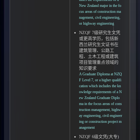
New Zealand major in the fo
cus areas of construction ma
nagement, civil engineering,
or highway engineering
NZQF 7级研究生文凭
或更高学历，包括新
西兰研究生文证书在
建筑管理、公路工
程、土木工程或建筑
项目管理重点领域的
知识要求
A Graduate Diploma at NZQ
F Level 7, or a higher qualifi
cation which includes the kn
owledge requirements of a N
ew Zealand Graduate Diplo
ma in the focus areas of cons
truction management, highw
ay engineering, civil engineer
ing or construction project m
anagement
NZQF 6级文凭(大专)