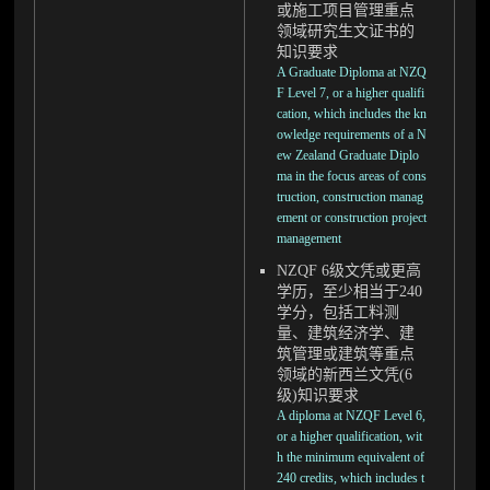
或施工项目管理重点
领域研究生文证书的
知识要求
A Graduate Diploma at NZQ
F Level 7, or a higher qualifi
cation, which includes the kn
owledge requirements of a N
ew Zealand Graduate Diplo
ma in the focus areas of cons
truction, construction manag
ement or construction project
management
NZQF 6级文凭或更高
学历，至少相当于240
学分，包括工料测
量、建筑经济学、建
筑管理或建筑等重点
领域的新西兰文凭(6
级)知识要求
A diploma at NZQF Level 6,
or a higher qualification, wit
h the minimum equivalent of
240 credits, which includes t