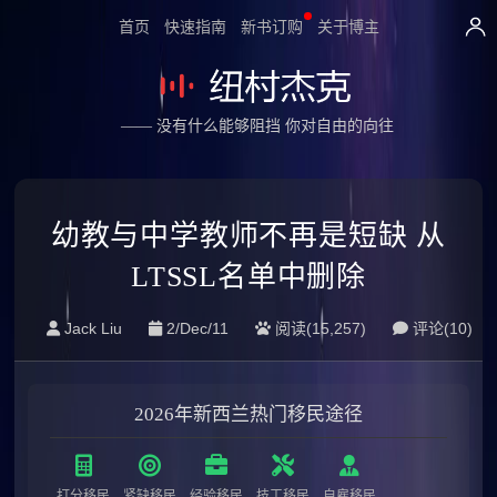
首页
快速指南
新书订购
关于博主
—— 没有什么能够阻挡 你对自由的向往
幼教与中学教师不再是短缺 从
LTSSL名单中删除
Jack Liu
2/Dec/11
阅读(15,257)
评论(
10
)
2026年新西兰热门移民途径
打分移民
紧缺移民
经验移民
技工移民
自雇移民