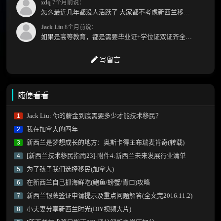
xdq
7个月前说：
怎么最近几年都没人活跃了 大家都不考虑新西兰移民了嘛？ 没什么人评论，也没什么新的消息...
Jack Liu
8个月前说：
如果是高等教育，都是需要毕业证+学位证双证齐全才能免NZQA认证，单证都需要额外认证，获得...
写留言
随便看看
Jack Liu: 你的薪金到底需要多少才能技术移民？
1
我在加拿大的四年
2
新西兰是梦想成长的地方：奥斯卡得主布瑞麦肯奇(转载)
3
[新西兰技术移民指南23]-附件4:新西兰未来发展行业清单
4
为了孩子我们选择移民(加拿大)
5
在新西兰自己抓海鲜吃(鲍鱼/螃蟹/青口)攻略
6
新西兰银蕨签证申请提示及重点问题解答(全文完2016.11.2)
7
小夫妻分享新西兰时光(DIY视频大片)
8