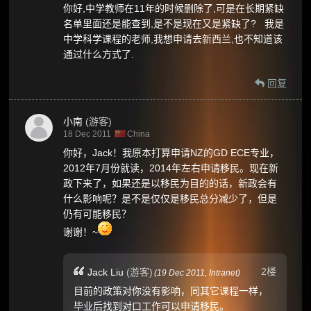
你好,中学教师在11年的时候删除了,可是在长期紧缺
名单里面还是能查到,是不是现在又是紧缺了? 我是
中学科学课程的老师,我想申请去新西兰,也不知道该
通过什么方式了.
回复
小南
(游客)
18 Dec 2011
China
你好，Jack！我原本打算申请NZ的GD ECE专业，
2012年7月份就读，2014年左右申请移民。现在新
政下来了，如果还是以移民为目的的话，新政会有
什么影响呢？是不是仅仅是移民总分减少了，但是
仍有可能移民？
谢谢！~
2楼
Jack Liu
(游客)
(
19 Dec 2011,
Intranet
)
目前的政策对你没有影响，同其它课程一样，
毕业后找到对口工作可以申请移民。