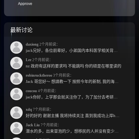
Approve
最新讨论
daxiong
2个月前说：
jack兄好，各位前辈好，小弟国内本科医学相关背景，预算有限，是直接去新西兰读2年护理硕士...
Lee
2个月前说：
nz 政府有这样的要求吗 不能跳吗 你的硕是在哪里读的
robinrucktheroo
3个月前说：
Jack 哥您好～ 想請教一下 按照今年的新制, 我的海外本科學歷需要經過NZQA認證嗎？ 現在網上說...
coucou
4个月前说：
jack你好，上学那会就关注你了，为了加分去考研现在有个尴尬的地方了：我专科直接考研没有本...
xdq
7个月前说：
好的好的 谢谢主播 我将持续关注 直到我成功上岸hhhh
Jack Liu
7个月前说：
潜水的多，出来冒泡的少，想移民的人并没有变少，但现实因素影响了大家的热情度，政策原因...