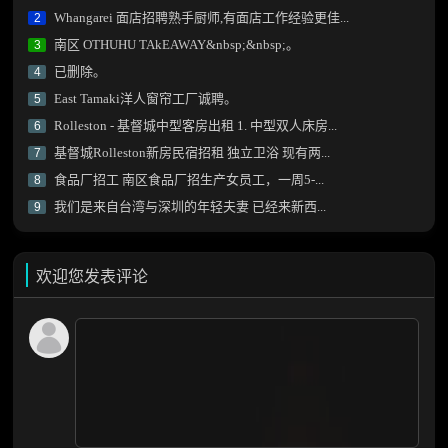
Whangarei 面店招聘熟手厨师,有面店工作经验更佳...
2
南区 OTHUHU TAkEAWAY&nbsp;&nbsp;。
3
已删除。
4
East Tamaki洋人窗帘工厂诚聘。
5
Rolleston - 基督城中型客房出租 1. 中型双人床房...
6
基督城Rolleston新房民宿招租 独立卫浴 现有两...
7
食品厂招工 南区食品厂招生产女员工，一周5-...
8
我们是来自台湾与深圳的年轻夫妻 已经来新西...
9
欢迎您发表评论