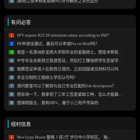
[新西兰技术移民指南06]-评分解析之学历加分
9
有问必答
SFV require $23.59 minimum salary according to INZ?
1
PR申请没通过，最后可以申请Put on Hold吗？
2
我是一名澳洲卧龙岗大学刚毕业的金融硕士，想技术移民新西兰需要做什么？
3
中专毕业去新西兰旅游签证，然后打工赚钱转学生签留学可以吗？
4
银蕨签证申请人在新西兰境内，之后回国递交材料可以吗
5
非全日制的工程硕士学历认可吗?
6
请问那里可以了解到与自己专业匹配的Job description？
7
想咨询一下，我拿到了三年工签是紧缺工种，怎么才能豁免雅思拿到绿卡？
8
想請問版主，我有HBV，属于小三阳不传染的
9
纽村信息
New Lynn House 整租 3 房2厅 步行中小学校区、 独...
1