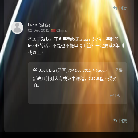
回复
Lynn
(游客)
02 Dec 2011
China
不属于短缺，在明年新政策之后，只读一年制的
level7的话，不是也不能申请工签？一定要读2年制
或以上？
2楼
Jack Liu
(游客)
(
04 Dec 2011,
Intranet
)
新政只针对大专或证书课程，GD课程不受影
响。
@TA
回复