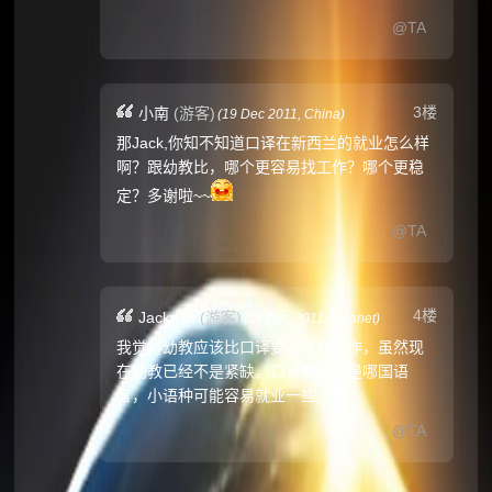
@TA
3楼
小南
(游客)
(
19 Dec 2011,
China
)
那Jack,你知不知道口译在新西兰的就业怎么样
啊？跟幼教比，哪个更容易找工作？哪个更稳
定？多谢啦~~
@TA
4楼
Jack Liu
(游客)
(
19 Dec 2011,
Intranet
)
我觉得幼教应该比口译要容易找工作，虽然现
在幼教已经不是紧缺。口译要看你是哪国语
言，小语种可能容易就业一些。
@TA