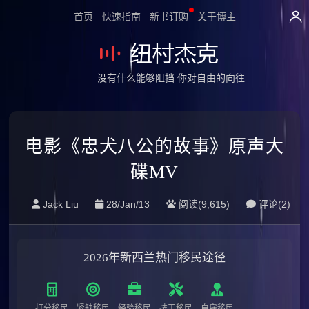
首页
快速指南
新书订购
关于博主
—— 没有什么能够阻挡 你对自由的向往
电影《忠犬八公的故事》原声大
碟MV
Jack Liu
28/Jan/13
阅读(9,615)
评论(
2
)
2026年新西兰热门移民途径
打分移民
紧缺移民
经验移民
技工移民
自雇移民