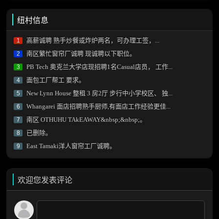
纽村信息
高薪诚聘 熟手炒餐或炸炉两名，可办理工签，...
1
南区繁忙窗帘厂诚聘 现诚聘以下职位。
2
PB Tech 奥克兰大学店现招聘1名Casual店员， 工作...
3
面包工厂帮工 要求。
4
New Lynn House 整租 3 房2厅 步行中小学校区、 独...
5
Whangarei 面店招聘熟手厨师,有面店工作经验更佳...
6
南区 OTHUHU TAkEAWAY&nbsp;&nbsp;。
7
已删除。
8
East Tamaki洋人窗帘工厂诚聘。
9
欢迎您发表评论