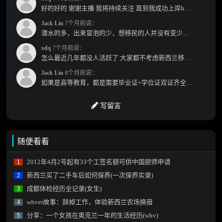
好的好的 谢谢主播 我将持续关注 直到我成功上岸hhhh
Jack Liu
7个月前说：
潜水的多，出来冒泡的少，想移民的人并没有变少，但现实因素影响了大家的热情度，政策原因...
xdq
7个月前说：
怎么最近几年都没人活跃了 大家都不考虑新西兰移民了嘛？ 没什么人评论，也没什么新的消息...
Jack Liu
8个月前说：
如果是高等教育，都是需要毕业证+学位证双证齐全才能免NZQA认证，单证都需要额外认证，获得...
写留言
随便看看
2012年4月2号起有33个工签名额可供中国厨师申请
1
新西兰买了二手车后如何保养(一次保养实录)
2
成都体检经历全记录(女生)
3
whver故事：辞掉工作，体验新西兰农场换宿
4
分享：一个女孩在奥克兰一年的生活经历(whv)
5