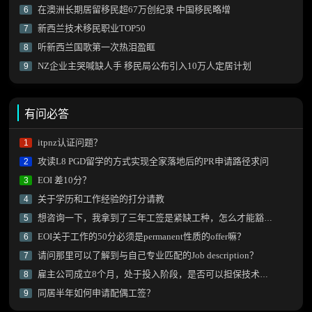
在澳洲长期居留移民超67万创纪录 中国移民略增
6
新西兰技术移民职业TOP50
7
听新西兰国歌第一次热泪盈眶
8
NZ企业主哭喊缺人手 移民局公布引入10万人定居计划
9
有问必答
itpnz认证问题？
1
攻读L8 PGD留学的方式实现全家落地后的PR申请路径求问
2
EOI 差10分？
3
关于学历和工作经验的打分请教
4
想咨询一下，我拿到了三年工签是紧缺工种，怎么才能豁免雅思拿到绿卡？
5
EOI关于工作的50分必须是permanent性质的offer嘛？
6
请问那里可以了解到与自己专业匹配的Job description？
7
雇主公司成立8个月，处于投入阶段，是否可以担保技术移民？
8
同居半年如何申请配偶工签？
9