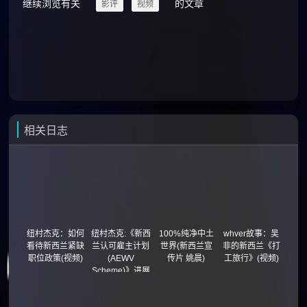
继续浏览有关
的文章
影评
视频
相关日志
纽村杰克：如何
纽村杰克:《新西
100%纯净中土
whver故事：吴
看待新西兰紧缺
兰认可雇主计划
世界(新西兰宣
非的新西兰《打
职位政策(视频)
(AEWV
传片 姚晨)
工旅行》(视频)
Scheme)》进展
(视频)