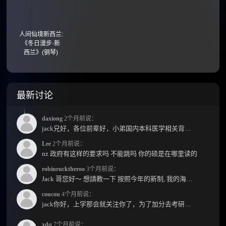
人间仙境新西兰:
《冬日漫步·新
西兰》(钢琴)
最新讨论
daxiong
2个月前说：
jack兄好，各位前辈好，小弟国内本科医学相关背景，预算有限，是直接去新西兰读2年护理硕士...
Lee
2个月前说：
nz 政府有这样的要求吗 不能跳吗 你的硕是在哪里读的
robinrucktheroo
3个月前说：
Jack 哥您好～ 想請教一下 按照今年的新制, 我的海外本科學歷需要經過NZQA認證嗎？ 現在網上說...
coucou
4个月前说：
jack你好，上学那会就关注你了，为了加分去考研现在有个尴尬的地方了：我专科直接考研没有本...
xdq
7个月前说：