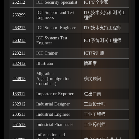
262112
ICT Security Specialist
ICT安全专家
ICT Support and Test
ITC技术支持和测试工
263299
Engineers
程师
263212
ICT Support Engineer
ITC技术支持工程师
ICT Systems Test
263213
ICT系统测试工程师
Engineer
223211
ICT Trainer
ICT培训师
232412
Illustrator
插画家
Migration
224913
Agent(Immigration
移民顾问
Consultant)
133311
Importer or Exporter
进出口商
232312
Industrial Designer
工业设计师
233511
Industrial Engineer
工业工程师
251512
Industrial Pharmacist
工业药剂师
Information and