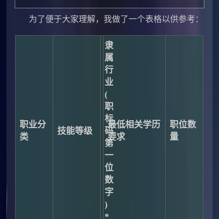
为了便于大家理解，我做了一个表格以供参考：
隶
属
行
业
(
职
标
职业分
最低相关学历
职位数
技能等级
码
类
要求
量
第
一
位
数
字
)
*