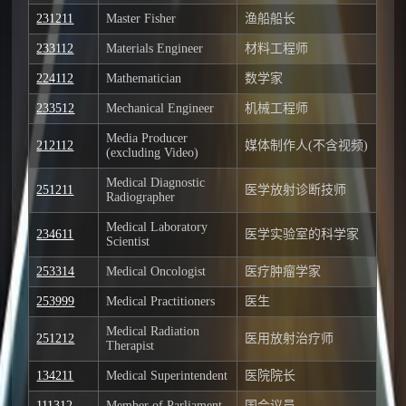
231211
Master Fisher
渔船船长
233112
Materials Engineer
材料工程师
224112
Mathematician
数学家
233512
Mechanical Engineer
机械工程师
Media Producer
212112
媒体制作人(不含视频)
(excluding Video)
Medical Diagnostic
251211
医学放射诊断技师
Radiographer
Medical Laboratory
234611
医学实验室的科学家
Scientist
253314
Medical Oncologist
医疗肿瘤学家
253999
Medical Practitioners
医生
Medical Radiation
251212
医用放射治疗师
Therapist
134211
Medical Superintendent
医院院长
111312
Member of Parliament
国会议员