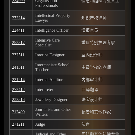
224999
Organisation
信息和组织专业人士
Professionals
Intellectual Property
272214
知识产权律师
Lawyer
224411
Intelligence Officer
情报官员
Intensive Care
253317
重症特别护理专家
Specialist
232511
Interior Designer
室内设计师
Intermediate School
241311
中级学校的老师
Teacher
221214
Internal Auditor
内部审计师
272412
Interpreter
口译翻译
232313
Jewellery Designer
珠宝设计师
Journalists and Other
212499
记者和其他作家
Writers
271211
Judge
法官
Judicial and Other
司法和其他法律专业