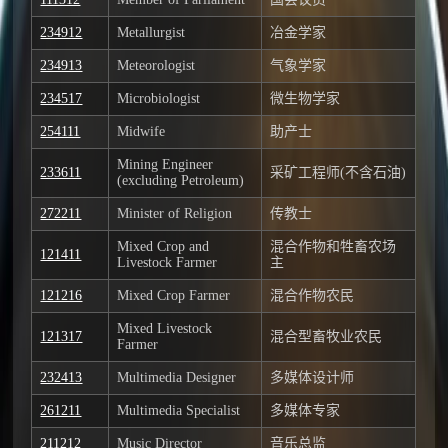
234912
Metallurgist
冶金学家
234913
Meteorologist
气象学家
234517
Microbiologist
微生物学家
254111
Midwife
助产士
Mining Engineer
233611
采矿工程师(不含石油)
(excluding Petroleum)
272211
Minister of Religion
传教士
Mixed Crop and
混合作物和牲畜农场
121411
Livestock Farmer
主
121216
Mixed Crop Farmer
混合作物农民
Mixed Livestock
121317
混合型畜牧业农民
Farmer
232413
Multimedia Designer
多媒体设计师
261211
Multimedia Specialist
多媒体专家
211212
Music Director
音乐总监