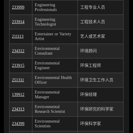
Engineering
233999
工程专业人员
Professionals
Engineering
233914
工程技术人员
Technologist
Entertainer or Variety
211113
艺人或艺术家
Artist
Environmental
234312
环境顾问
Consultant
Environmental
233915
环保工程师
Engineer
Environmental Health
251311
环境卫生工作人员
Officer
Environmental
139912
环保经理
Manager
Environmental
234313
环保研究的科学家
Research Scientist
Environmental
234399
环保科学家
Scientists