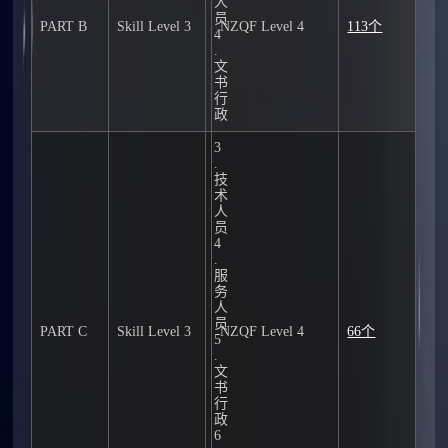
人
员
PART B
Skill Level 3
NZQF Level 4
113个
4
.
文
书
行
政
3
.
技
术
人
员
4
.
服
务
人
员
PART C
Skill Level 3
NZQF Level 4
66个
5
.
文
书
行
政
6