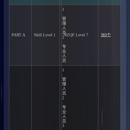
1
.
管
理
人
员
PART A
Skill Level 1
NZQF Level 7
383个
2
.
专
业
人
员
1
.
管
理
人
员
2
.
专
业
人
员
3