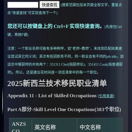
(搜索范围包括本页面全部文字，重复点
击"快速查找"可实现查询下一个)
您还可以按键盘上的
Ctrl+F
实现快速查询。
(先按住Ctrl
键，再按F键)
注意：一个职业名称可能有多种称呼，如"老师=教师"，未找到匹配结果建
议尝试其它同义词；其次有些因职务不同，同一职业会有不同的job title，如
适合中餐厨师的共有两个：351311 Chef(指厨师长)、351411 Cook(指普通厨
师)。所以，还是
建议花时间逐一浏览清单中的每一个职位
。
2025新西兰技术移民职业清单
Appendix 11 - List of Skilled Occupations
[
引用来源
]
Part A部分-Skill Level One Occupations(383个职位)
ANZS
英文名称
中文名称
CO