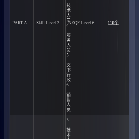
.
技
术
人
员
PART A
Skill Level 2
NZQF Level 6
110个
4
.
服
务
人
员
5
.
文
书
行
政
6
.
销
售
人
员
3
.
技
术