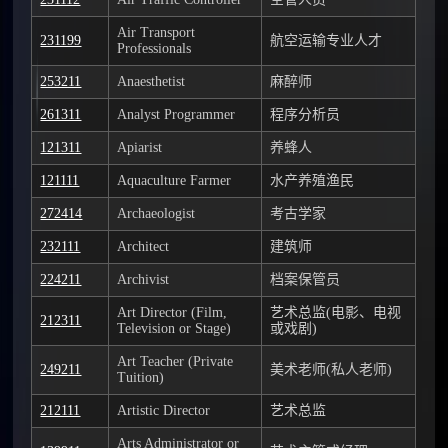
Air Transport
231199
航空运输专业人才
Professionals
253211
Anaesthetist
麻醉师
261311
Analyst Programmer
程序分析员
121311
Apiarist
养蜂人
121111
Aquaculture Farmer
水产养殖渔民
272414
Archaeologist
考古学家
232111
Architect
建筑师
224211
Archivist
档案保管员
Art Director (Film,
艺术总监(电影、电视
212311
Television or Stage)
或戏剧)
Art Teacher (Private
249211
美术老师(私人老师)
Tuition)
212111
Artistic Director
艺术总监
Arts Administrator or