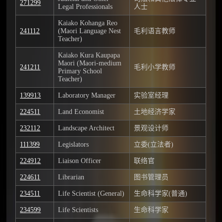
271299
Legal Professionals
人士
Kaiako Kohanga Reo
241112
(Maori Language Nest
毛利语言教师
Teacher)
Kaiako Kura Kaupapa
Maori (Maori-medium
241211
毛利小学教师
Primary School
Teacher)
139913
Laboratory Manager
实验室经理
224511
Land Economist
土地经济学家
232112
Landscape Architect
景观设计师
111399
Legislators
立委(立法者)
224912
Liaison Officer
联络官
224611
Librarian
图书管理员
234511
Life Scientist (General)
生命科学家(普通)
234599
Life Scientists
生命科学家