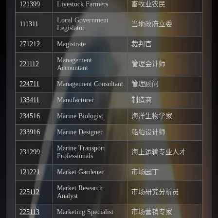
121399
Livestock Farmers
畜牧业农民
Local Government
111311
当地政府立委
Legislator
271212
Magistrate
裁判官
Management
221112
管理会计师
Accountant
224711
Management Consultant
管理顾问
133411
Manufacturer
制造商
234516
Marine Biologist
海洋生物学家
233916
Marine Designer
船舶设计师
Marine Transport
231299
海上运输专业人才
Professionals
121221
Market Gardener
市场园丁
Market Research
225112
市场研究分析员
Analyst
225113
Marketing Specialist
市场营销专家