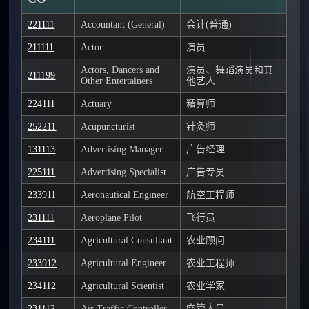
221111
Accountant (General)
会计(普通)
211111
Actor
演员
Actors, Dancers and
演员、舞蹈演员和其
211199
Other Entertainers
他艺人
224111
Actuary
精算师
252211
Acupuncturist
针灸师
131113
Advertising Manager
广告经理
225111
Advertising Specialist
广告专员
233911
Aeronautical Engineer
航空工程师
231111
Aeroplane Pilot
飞行员
234111
Agricultural Consultant
农业顾问
233912
Agricultural Engineer
农业工程师
234112
Agricultural Scientist
农业学家
231112
Air Traffic Controller
空管人员