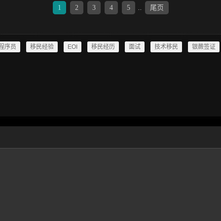
1
2
3
4
5
..
尾页
程序员
移民经验
EOI
移民经历
面试
技术移民
银蕨签证