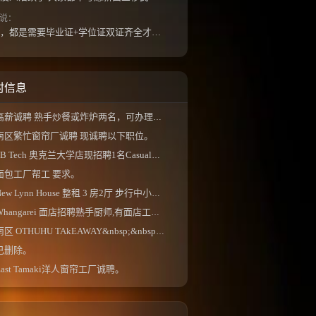
说：
如果是高等教育，都是需要毕业证+学位证双证齐全才能免NZQA认证，单证都需要额外认证，获得...
村信息
高薪诚聘 熟手炒餐或炸炉两名，可办理工签，...
南区繁忙窗帘厂诚聘 现诚聘以下职位。
B Tech 奥克兰大学店现招聘1名Casual店员， 工作...
面包工厂帮工 要求。
ew Lynn House 整租 3 房2厅 步行中小学校区、 独...
Whangarei 面店招聘熟手厨师,有面店工作经验更佳...
南区 OTHUHU TAkEAWAY&nbsp;&nbsp;。
已删除。
East Tamaki洋人窗帘工厂诚聘。