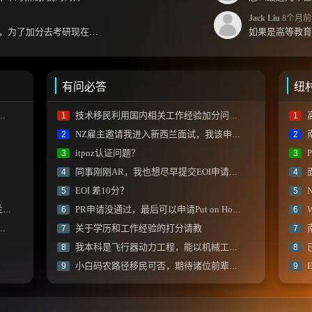
Jack Liu
8个月前
jack你好，上学那会就关注你了，为了加分去考研现在有个尴尬的地方了：我专科直接考研没有本...
有问必答
纽
技术移民利用国内相关工作经验加分问题？
1
1
NZ雇主邀请我进入新西兰面试，我该申请什么签证入境?
2
2
itpnz认证问题？
P
3
3
同事刚刚AR，我也想尽早提交EOI申请，会有影响吗？
4
4
EOI 差10分？
N
5
5
们
PR申请没通过，最后可以申请Put on Hold吗？
6
6
关于学历和工作经验的打分请教
7
7
我本科是飞行器动力工程，能以机械工程师申请吗？
8
8
小白码农路径移民可否，期待诸位前辈建议？
9
9