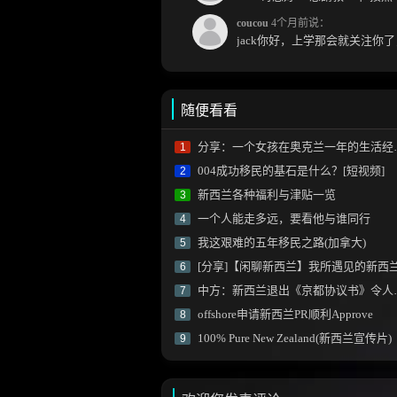
coucou
4个月前说：
随便看看
分享：一个女孩在奥克兰一年的生活经历(whv)
1
004成功移民的基石是什么？[短视频]
2
新西兰各种福利与津贴一览
3
一个人能走多远，要看他与谁同行
4
我这艰难的五年移民之路(加拿大)
5
[分享]【闲聊新西兰】我所遇见的新西兰的孩纸
6
中方：新西兰退出《京都协议书》令人遗憾
7
offshore申请新西兰PR顺利Approve
8
100% Pure New Zealand(新西兰宣传片)
9