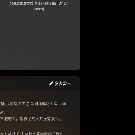
[分享]2018银蕨申请经验分享(已抢到)
[catox]
发表留言
播 我将持续关注 直到我成功上岸hhhh
说：
潜水的多，出来冒泡的少，想移民的人并没有变少，但现实因素影响了大家的热情度，政策原因...
怎么最近几年都没人活跃了 大家都不考虑新西兰移民了嘛？ 没什么人评论，也没什么新的消息...