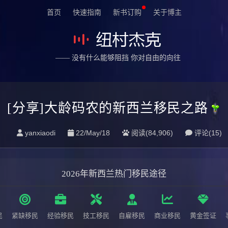
首页
快速指南
新书订购
关于博主
—— 没有什么能够阻挡 你对自由的向往
[分享]大龄码农的新西兰移民之路
yanxiaodi
22/May/18
阅读(84,906)
评论(
15
)
2026年新西兰热门移民途径
民
紧缺移民
经验移民
技工移民
自雇移民
商业移民
黄金签证