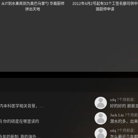
从IT到水果商到为奥巴马掌勺 华裔厨师
2012年4月2号起有33个工签名额可供中
拼出天地
国厨师申请
xdq
7个月前说：
jack兄好，各位前辈好，小弟国内本科医学相关背景，预算有限，是直接去新西兰读2年护理硕士...
好的好的 谢谢主
Jack Liu
7个月前
跳吗 你的硕是在哪里读的
xdq
7个月前说：
Jack 哥您好～ 想請教一下 按照今年的新制, 我的海外本科學歷需要經過NZQA認證嗎？ 現在網上說...