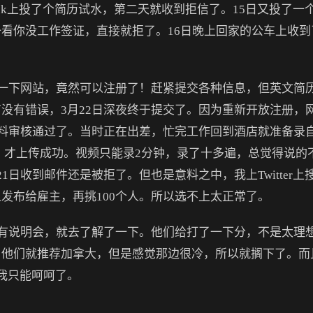
我在Seek上投了个简历试水，第二天就收到拒信了。15日又投
没工作签证，直接就拒了。16日晚上回家的公车上收到了邮件，说Lo
一下网站，竟然可以注册了！赶紧提交各种信息，但英文简
没有错误，3月22日深夜终于提交了。因为重新开放注册，
资料审核通过了。当时正在出差，忙完工作回到酒店就准备录
，才上传成功。视频只能录2分钟，录了十多遍，总觉得说的
1日收到邮件还是被拒了。但也是意料之中，我上Twitter
0个人发布给雇主，再挑100个人。所以选不上太正常了。
说明会，就去了解了一下。他们给打了一下分，不是太理想，
，他们就推荐加拿大，但是感觉那边很冷，所以就搁下了。而
我只能呵呵了。