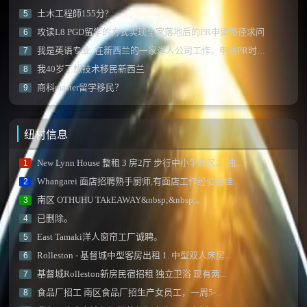
土木工程師155分?
5
攻读L8 PGD留学的方式实现全家落地后的PR申请路径求问
6
我是英语专业, 在新西兰的一家洋人公司工作，申请PR时该如何写工作内容？
7
我40岁了想技术移民新西兰
8
商科master留学移民？
9
纽村信息
New Lynn House 整租 3 房2厅 步行中小学校区、 独...
1
Whangarei 面店招聘熟手厨师,有面店工作经验更佳...
2
南区 OTHUHU TAkEAWAY&nbsp;&nbsp;。
3
已删除。
4
East Tamaki洋人窗帘工厂诚聘。
5
Rolleston - 基督城中型客房出租 1. 中型双人床房...
6
基督城Rolleston新房民宿招租 独立卫浴 现有两...
7
食品厂招工 南区食品厂招生产女员工，一周5-...
8