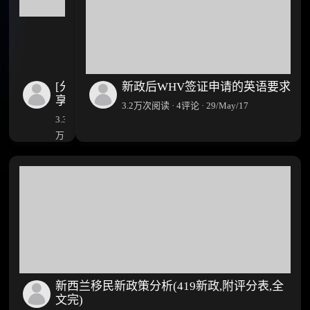
[分
新政后WHV签证申请的英语要求
享]
3.2万次阅读 · 4评论 · 29/May/17
离
3.3
岸
万
PR
次
+
阅
离
岸
读
Offer
·
的
32
经
评
历
论
分
·
享
15/May/17
新西兰移民新政策分析(419新政,附评分表,全
文完)