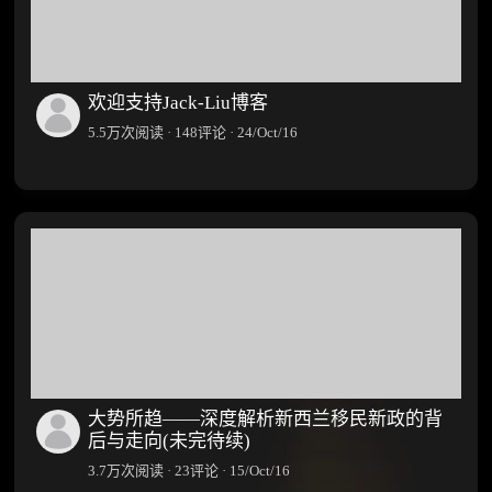
评
论
·
26
欢迎支持Jack-Liu博客
5.5万次阅读 · 148评论 · 24/Oct/16
(
2
大势所趋——深度解析新西兰移民新政的背
后与走向(未完待续)
3.7万次阅读 · 23评论 · 15/Oct/16