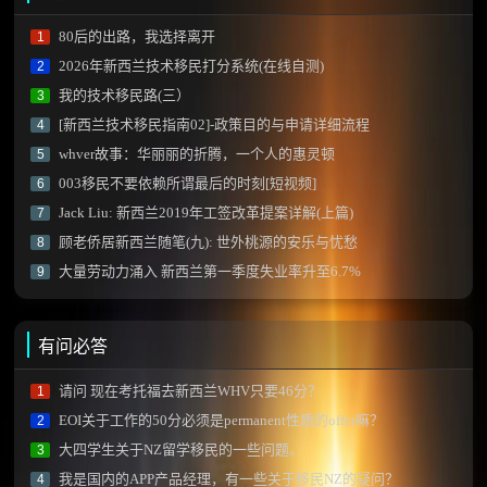
80后的出路，我选择离开
1
2026年新西兰技术移民打分系统(在线自测)
2
我的技术移民路(三）
3
[新西兰技术移民指南02]-政策目的与申请详细流程
4
whver故事：华丽丽的折腾，一个人的惠灵顿
5
003移民不要依赖所谓最后的时刻[短视频]
6
Jack Liu: 新西兰2019年工签改革提案详解(上篇)
7
顾老侨居新西兰随笔(九): 世外桃源的安乐与忧愁
8
大量劳动力涌入 新西兰第一季度失业率升至6.7%
9
有问必答
请问 现在考托福去新西兰WHV只要46分？
1
EOI关于工作的50分必须是permanent性质的offer嘛？
2
大四学生关于NZ留学移民的一些问题。
3
我是国内的APP产品经理，有一些关于移民NZ的疑问？
4