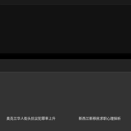
奥克兰华人街头抗议犯罪率上升
新西兰新移民求职心理探析