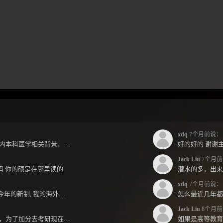
xdq
7个月前说：
jack兄好，各位前辈好，小弟国内本科医学相关背景，预算有限，是直接去新西兰读2年护理硕士...
好的好的 谢谢主
Jack Liu
7个月前
跳吗 你的硕是在哪里读的
xdq
7个月前说：
Jack 哥您好～ 想請教一下 按照今年的新制, 我的海外本科學歷需要經過NZQA認證嗎？ 現在網上說...
Jack Liu
8个月前
jack你好，上学那会就关注你了，为了加分去考研现在有个尴尬的地方了：我专科直接考研没有本...