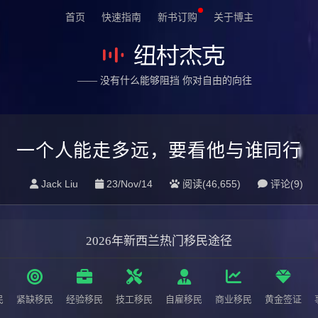
首页
快速指南
新书订购
关于博主
—— 没有什么能够阻挡 你对自由的向往
一个人能走多远，要看他与谁同行
Jack Liu
23/Nov/14
阅读(46,655)
评论(
9
)
2026年新西兰热门移民途径
民
紧缺移民
经验移民
技工移民
自雇移民
商业移民
黄金签证