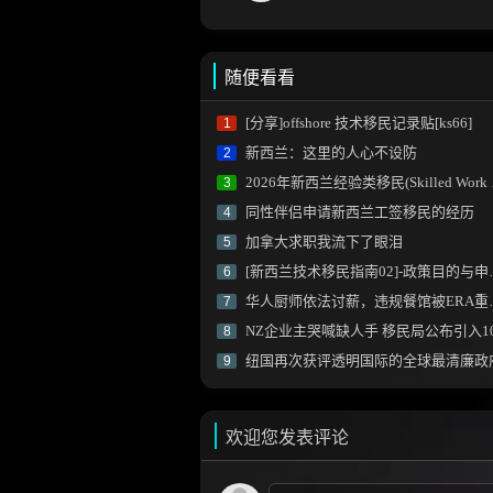
随便看看
[分享]offshore 技术移民记录贴[ks66]
1
新西兰：这里的人心不设防
2
2026年新西兰经验类移民(Skilled Work Experience Residence Visa)
3
同性伴侣申请新西兰工签移民的经历
4
加拿大求职我流下了眼泪
5
[新西兰技术移民指南02]-政策目的与申请详细流程
6
华人厨师依法讨薪，违规餐馆被ERA重罚两万
7
NZ企业主哭喊缺人手 移民局公布引入10万人定居计
8
纽国再次获评透明国际的全球最清廉政
9
欢迎您发表评论