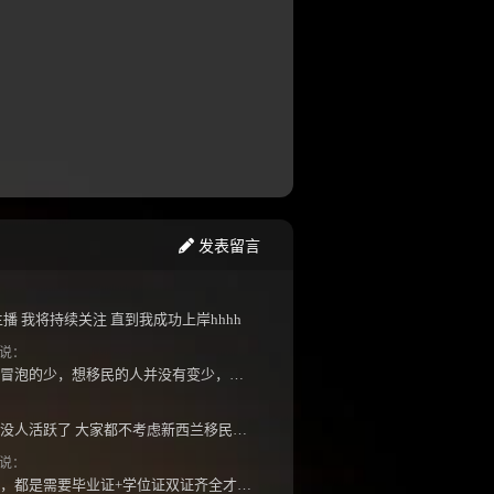
发表留言
播 我将持续关注 直到我成功上岸hhhh
说：
潜水的多，出来冒泡的少，想移民的人并没有变少，但现实因素影响了大家的热情度，政策原因...
怎么最近几年都没人活跃了 大家都不考虑新西兰移民了嘛？ 没什么人评论，也没什么新的消息...
说：
如果是高等教育，都是需要毕业证+学位证双证齐全才能免NZQA认证，单证都需要额外认证，获得...