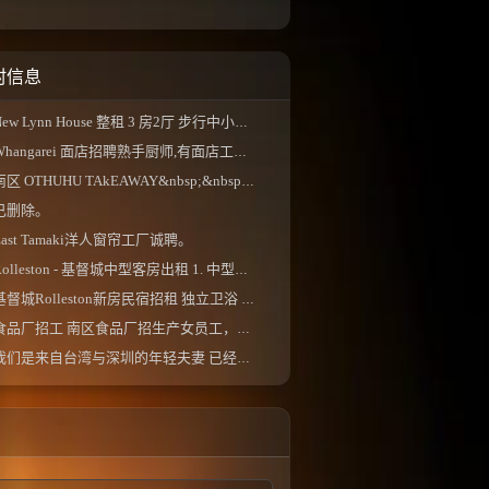
村信息
ew Lynn House 整租 3 房2厅 步行中小学校区、 独...
Whangarei 面店招聘熟手厨师,有面店工作经验更佳...
南区 OTHUHU TAkEAWAY&nbsp;&nbsp;。
已删除。
East Tamaki洋人窗帘工厂诚聘。
olleston - 基督城中型客房出租 1. 中型双人床房...
基督城Rolleston新房民宿招租 独立卫浴 现有两...
食品厂招工 南区食品厂招生产女员工，一周5-...
我们是来自台湾与深圳的年轻夫妻 已经来新西...