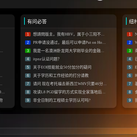
有问必答
纽
想請問版主，我有HBV，属于小三阳不传染的
N
1
1
PR申请没通过，最后可以申请Put on Hold吗？
2
2
我是一名澳洲卧龙岗大学刚毕业的金融硕士，想技术移民新西兰需要做什么？
3
3
itpnz认证问题？
4
4
关于EOI技能就业50分加分的疑问
5
5
关于学历和工作经验的打分请教
R
6
6
请问 现在考托福去新西兰WHV只要46分？
7
7
划
攻读L8 PGD留学的方式实现全家落地后的PR申请路径求问
8
8
府
非全日制的工程硕士学历认可吗?
9
9