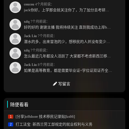
coucou
4个月前说：
jack你好，上学那会就关注你了，为了加分去考研现在有个尴尬的地方了：我专科直接考研没有本...
xdq
7个月前说：
好的好的 谢谢主播 我将持续关注 直到我成功上岸hhhh
Jack Liu
7个月前说：
潜水的多，出来冒泡的少，想移民的人并没有变少，但现实因素影响了大家的热情度，政策原因...
xdq
7个月前说：
怎么最近几年都没人活跃了 大家都不考虑新西兰移民了嘛？ 没什么人评论，也没什么新的消息...
Jack Liu
8个月前说：
如果是高等教育，都是需要毕业证+学位证双证齐全才能免NZQA认证，单证都需要额外认证，获得...
写留言
随便看看
[分享]offshore 技术移民记录贴[ks66]
1
打工法宝: 新西兰劳工部规定的就业权利与义务
2