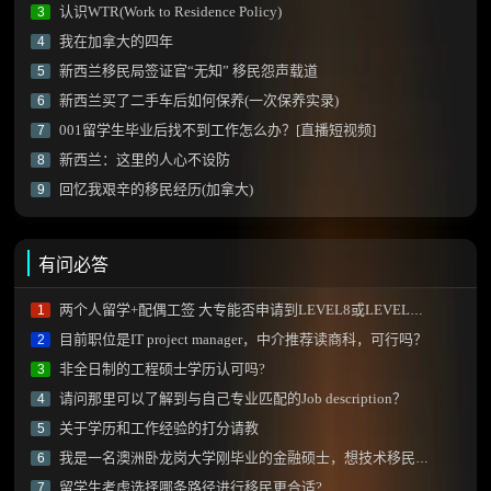
认识WTR(Work to Residence Policy)
3
我在加拿大的四年
4
新西兰移民局签证官“无知” 移民怨声载道
5
新西兰买了二手车后如何保养(一次保养实录)
6
001留学生毕业后找不到工作怎么办？[直播短视频]
7
新西兰：这里的人心不设防
8
回忆我艰辛的移民经历(加拿大)
9
有问必答
两个人留学+配偶工签 大专能否申请到LEVEL8或LEVEL9的课程？
1
目前职位是IT project manager，中介推荐读商科，可行吗？
2
非全日制的工程硕士学历认可吗?
3
请问那里可以了解到与自己专业匹配的Job description？
4
关于学历和工作经验的打分请教
5
我是一名澳洲卧龙岗大学刚毕业的金融硕士，想技术移民新西兰需要做什么？
6
留学生考虑选择哪条路径进行移民更合适?
7