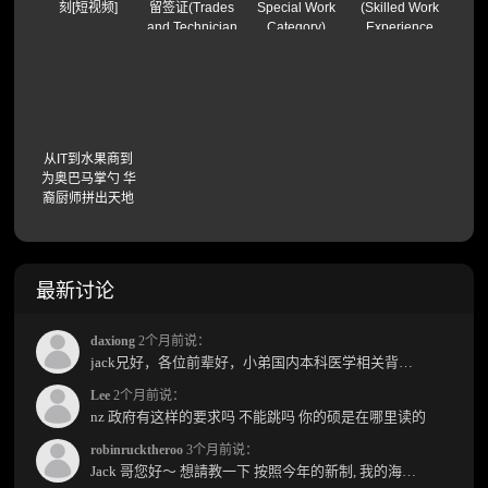
刻[短视频]
留签证(Trades
Special Work
(Skilled Work
and Technician
Category)
Experience
Residence
Residence
Visa)
Visa)
从IT到水果商到
为奥巴马掌勺 华
裔厨师拼出天地
最新讨论
daxiong
2个月前说：
jack兄好，各位前辈好，小弟国内本科医学相关背景，预算有限，是直接去新西兰读2年护理硕士...
Lee
2个月前说：
nz 政府有这样的要求吗 不能跳吗 你的硕是在哪里读的
robinrucktheroo
3个月前说：
Jack 哥您好～ 想請教一下 按照今年的新制, 我的海外本科學歷需要經過NZQA認證嗎？ 現在網上說...