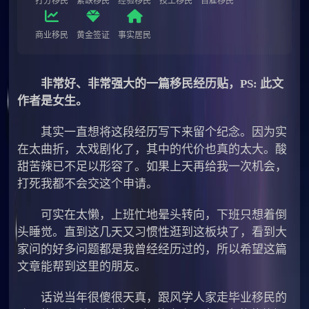
打分移民
紧缺移民
经验移民
技工移民
自雇移民
商业移民
黄金签证
事实居民
非常好、非常强大的一篇移民经历贴，PS: 此文
作者是女生。
其实一直想将这段经历写下来留个纪念。因为实
在太曲折，太戏剧化了，其中的代价也真的太大。酸
甜苦辣已不足以形容了。如果上天再给我一次机会，
打死我都不会交这个申请。
可实在太懒，上班忙地晕头转向，下班只想着倒
头睡觉。直到这几天又习惯性逛到这板块了，看到大
家问的好多问题都是我曾经经历过的，所以希望这篇
文章能帮到这里的朋友。
话说当年很傻很天真，跟风学人家走毕业移民的