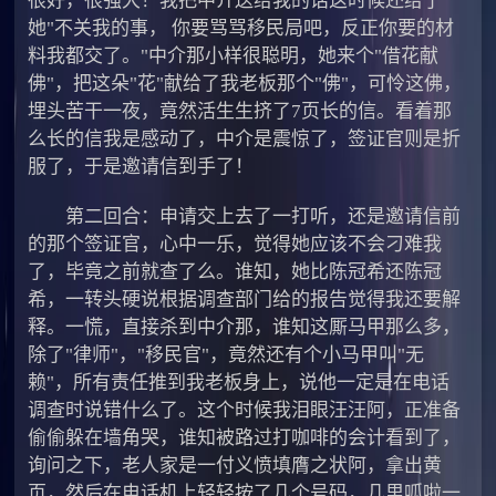
很好，很强大！我把中介送给我的话这时候还给了
她"不关我的事， 你要骂骂移民局吧，反正你要的材
料我都交了。"中介那小样很聪明，她来个"借花献
佛"，把这朵"花"献给了我老板那个"佛"，可怜这佛，
埋头苦干一夜，竟然活生生挤了7页长的信。看着那
么长的信我是感动了，中介是震惊了，签证官则是折
服了，于是邀请信到手了！
第二回合：申请交上去了一打听，还是邀请信前
的那个签证官，心中一乐，觉得她应该不会刁难我
了，毕竟之前就查了么。谁知，她比陈冠希还陈冠
希，一转头硬说根据调查部门给的报告觉得我还要解
释。一慌，直接杀到中介那，谁知这厮马甲那么多，
除了"律师"，"移民官"，竟然还有个小马甲叫"无
赖"，所有责任推到我老板身上，说他一定是在电话
调查时说错什么了。这个时候我泪眼汪汪阿，正准备
偷偷躲在墙角哭，谁知被路过打咖啡的会计看到了，
询问之下，老人家是一付义愤填膺之状阿，拿出黄
页，然后在电话机上轻轻按了几个号码，几里呱啦一