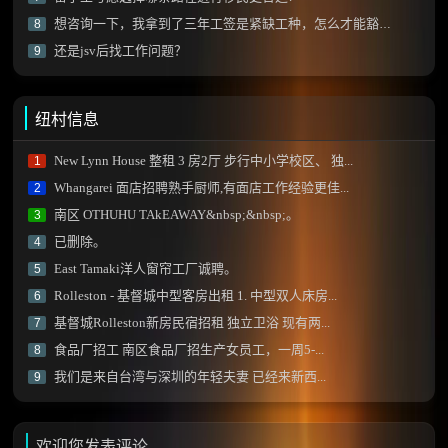
想咨询一下，我拿到了三年工签是紧缺工种，怎么才能豁免雅思拿到绿卡？
8
还是jsv后找工作问题？
9
纽村信息
New Lynn House 整租 3 房2厅 步行中小学校区、 独...
1
Whangarei 面店招聘熟手厨师,有面店工作经验更佳...
2
南区 OTHUHU TAkEAWAY&nbsp;&nbsp;。
3
已删除。
4
East Tamaki洋人窗帘工厂诚聘。
5
Rolleston - 基督城中型客房出租 1. 中型双人床房...
6
基督城Rolleston新房民宿招租 独立卫浴 现有两...
7
食品厂招工 南区食品厂招生产女员工，一周5-...
8
我们是来自台湾与深圳的年轻夫妻 已经来新西...
9
欢迎您发表评论