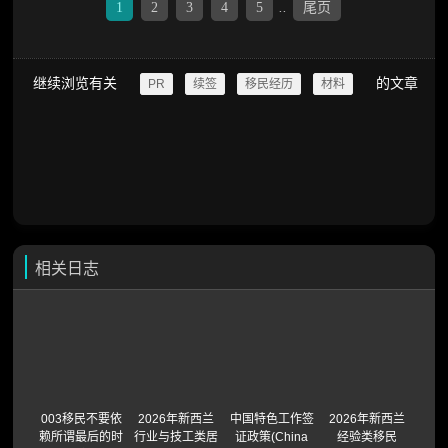
1
2
3
4
5
..
尾页
继续浏览有关
的文章
PR
续签
移民经历
材料
相关日志
003移民不要依
2026年新西兰
中国特色工作签
2026年新西兰
赖所谓最后的时
行业与技工类居
证政策(China
经验类移民