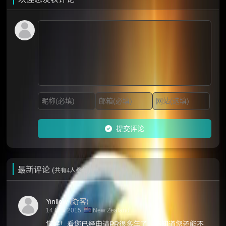
提交评论
最新评论 (
)
共有4人参与
Yinllow
(游客)
14 Nov 2015
New Zealand
您好！看您已经申请PR很多年了，不知道您还能不