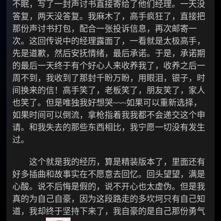
不眠，写了一封声讨书直接寄给了他们经理。一天没
答复，两天没答复。我麻木了，高手疯狂了，直接把
那份声讨书打包，配合一张投诉信息，再次邮寄一
次。这回传说中的经理露面了，一看就是太极高手，
先是道歉，然后安抚情绪，最后承诺。于是，承诺期
的最后一天终于有个好心人来收养我了，收养之后一
周不到，我收到了那封千盼万盼，用眼泪，银子，时
间换来的信！高手笑了，老板笑了，朋友笑了，家人
也笑了。但是唯独我好想哭~~~如果可以重新选择，
如果时间可以倒流，拿枪指着我我都不会递交这个申
请。和我失去的那些东西相比，我宁愿一切没有发生
过。
这个就是我的经历，算是精装版本了，里面还有
好多插曲和故事实在不愿意去回忆。回头望望，满是
心酸。说不后悔是假的，说不开心也太虚伪。但是我
真的为自己自豪，因为这段路走的多坎坷只有自己知
道，我却终于坚持下来了，我自豪的是自己那份勇气