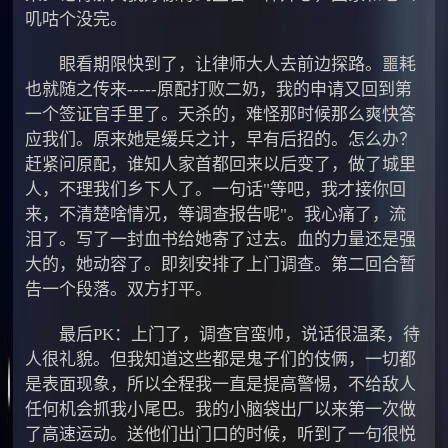
叽咕个没完。
眼看期限快到了，让律师大人去前边探路。噩耗
也就随之传来-----原配打败二奶，我的申请又回到第
一个签证官手里了。天杀的，难怪那时候那么爽快答
应我们。原来她是缓兵之计，早有后招的。怎么办？
赶紧问原配，谁知人家首都回来以后变了，做了城里
人，不理我们乡下人了。一句话"等吧，我才接你回
来，不清楚啥情况，等调查报告呢"。我心痛了，流
泪了。写了一封血书给她寄了过去。血的力量还是强
大的，她动容了。即刻安排了上门调查。第二回合暂
告一个段落。双方打平。
最后PK：上门了，调查官蛮帅，说话很温柔，待
人很礼貌。但我知道这些都是鬼子们的伎俩，一切都
是表面现象，所以全程我一直是提高警惕，不给敌人
任何机会抓我小尾巴。我的小脑袋出厂以来第一次做
了高速运动。送他们出门口的时候，听到了一句很悦