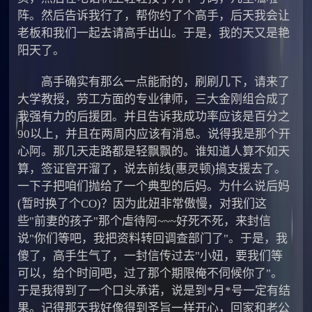
阵。然后告诉我行了，帮你约了个高手，后天我会让
老板和我们一起去请高手出山。于是，我的天又是艳
阳天了。
高手确实有那么一点能耐的，刷刷几下，请来了
大学教授，劳工方面的专业律师，三大金刚组合成了
我强有力的后援团。并且告诉我成功率应该是百分之
90以上，并且在两周内应该有消息。说得我是那个开
心阿。那几天走路都是轻飘飘的。谁知道人算不如天
算，签证官开溜了，说去前线(惠灵顿)搞支援去了。
一下子把咱们抛给了一个典型的后妈。为什么说后妈
(暂时换了个CO)？因为此妞非常傲慢，对我们这
些"前妻的孩子"那个虐待阿~~~好死不死，来封信
说"你们等吧，我把资料转回调查部门了"。于是，我
傻了，高手生气了，一封信传过去"小妞，要我们等
可以，给个时间吧，过了那个期限俺不伺候你了"。
于是我得到了一个口头承诺，说是到*月*号一定有结
果。记得那天我好像得到圣旨一样开心，回家和老公