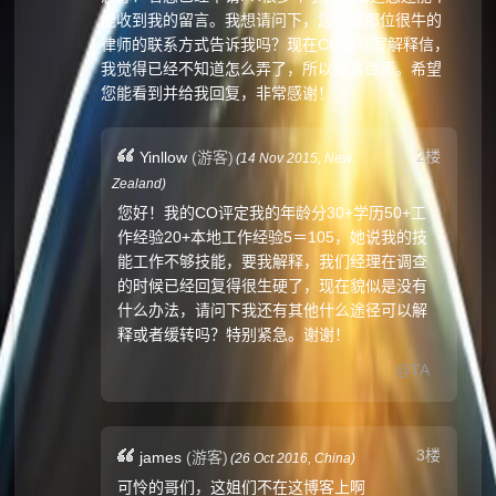
能收到我的留言。我想请问下，您能把那位很牛的
律师的联系方式告诉我吗？现在CO要我写解释信，
我觉得已经不知道怎么弄了，所以想请律师。希望
您能看到并给我回复，非常感谢！
2楼
Yinllow
(游客)
(
14 Nov 2015,
New
Zealand
)
您好！我的CO评定我的年龄分30+学历50+工
作经验20+本地工作经验5＝105，她说我的技
能工作不够技能，要我解释，我们经理在调查
的时候已经回复得很生硬了，现在貌似是没有
什么办法，请问下我还有其他什么途径可以解
释或者缓转吗？特别紧急。谢谢！
@TA
3楼
james
(游客)
(
26 Oct 2016,
China
)
可怜的哥们，这姐们不在这博客上啊