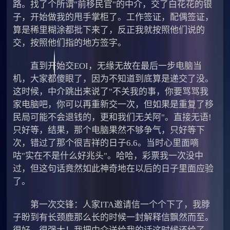
路。找了个所谓"前移民官"的中介，交了白花花的银
子，开始做我的甩手掌柜了。工作签证，配偶签证，
算是稀里糊涂都批下来了，反正我就按照他们说的
交，按照他们指的地方签字。
直到开始交EOI，无缘无故在最后一步电脑当
机，大家都傻眼了，因为不知道到底算是递交了没。
这时候，中介跳出来说了"不关我的事，你要骂骂我
家电脑吧，你可以再重新交一次，但如果是重复了移
民局可能不会退钱的，更和我们无关阿"。直接无语!
只好等，结果，那个电脑果然不够争气，只好等下
次，错过了那个很吉祥的日子6.6。当时心里面嘀
咕"实在不是什么好兆头"。哈哈，彩票我一次没中
过，但这句话竟然如此神奇地在以后的日子里面应验
了。
第一次交锋：人家ITA邀请信一个个下了，我脖
子盼到有长颈鹿那么长的时候一封解释信飘然而至。