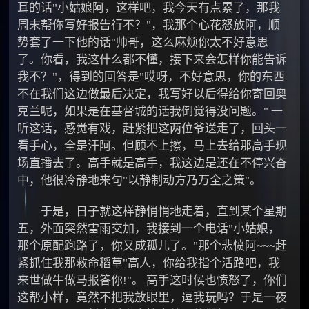
耳的话"小姑娘阿，这样吧，我今天有点累了，那我
周末帮你写好报告行不？"，我那个心花怒放阿，顺
势套了一下他的话"帅哥，这么麻烦你太不好意思
了。你看，我这什么都不懂，接下来会怎样你能告诉
我不？"，得到的回答是"哎呀，不好意思，你的东西
不在我们这边做最后决定，我写好以后得给你寄回奥
克兰呢，如果是在基督城的话我倒觉得没问题。" 一
听这话，感觉有戏，赶紧把这两位爷送走了，回头一
看手心，全是汗阿。但顾不上擦，马上去给那高手现
场直播去了。高手就是高手，我这边是还在不停兴奋
中，他很冷静地来句"以静制动方乃万全之策"。
于是，日子就这样静悄悄地走着，直到某个星期
五，外面突然雷雨交加，我接到一个电话"小姑娘，
那个原配跑路了，你又成孤儿了。"那个悲愤阿~~~赶
紧抓住我那救命稻草"高人，你给我指个活路吧，我
来世做牛做马报答你!"。 高手这时候也愤怒了，你们
这帮小样，竟然不把我放眼里，逗我玩吗？于是一夜