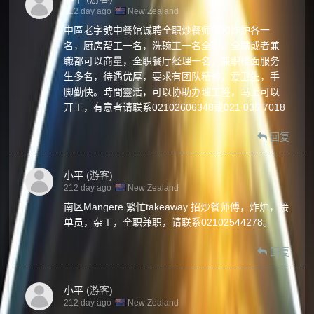
212 day ago
New Zealand
中區老字號中餐馆诚聘全职炒餐师傅和炸炉各一
名，厨房帮工一名，洗碗工一名全职，全職或者兼
職都可以商量，全职餐厅经理一名，兼职楼面服务
生多名，待遇优厚，要求有团队精神，爱卫生，手
脚勤快。時間靈活，可以协助办理工签，马上可以
开工，有意者请联系02102606348或021 035 7018
回复
小平
(游客)
212 day ago
New Zealand
南区Mangere 繁忙takeaway 招炒餐师傅，炸炉，接
单员，杂工，全职兼职，请联系02102544278。
回复
小平
(游客)
212 day ago
New Zealand