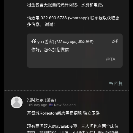
租金包含无限量的光纤网络、水费和电费。
请致电 022 690 6738 (whatsapp) 联系我以获取更
多信息。 谢谢！
2楼
yu
(游客)
(
132 day ago,
塞尔维亚
)
你好，怎么加您微信
@TA
回复
冯阿姨家
(游客)
169 day ago
New Zealand
基督城Rolleston新房民宿招租 独立卫浴
现有两间双人房available噢，三人间也有两个床位
有空。欢迎情侣，朋友，小团体入住！现可接待最