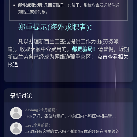
邮件通知说明:
凡回复贴子，@贴子，系统均会发送邮件通
知贴主或@对象。
郑重提示(海外求职者)：
凡以办理新西兰工签或提供工作为由(劳务派
遣)，收取大额中介费用的，
都是骗局！
请警惕，近期
新西兰劳务已经成为
网络诈骗
重灾区！
点击查看相关
报道
最新讨论
daxiong
2个月前说：
jack兄好，各位前辈好，小弟国内本科医学相关背景，预算有限，是直接去新西兰读2年护理硕士...
Lee
2个月前说：
nz 政府有这样的要求吗 不能跳吗 你的硕是在哪里读的