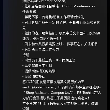
购物体验(Customer Service）
• 维护店店面和柜台整洁 （ Shop Maintenance)
任职要求：
• 学历不限，有零售/销售工作经验者优先
• 对计算机产品有一定的了解，有相关行业经验者优
先
• 较好的客户服务技能，以及中英文书面和口头沟通
能力，雅思口语不低于6.5
• 周末和公共假期需要上班， 做事细心，关注细节
• 有新西兰合法工作权力
待遇：
• 时薪高于最低工资 + 8% 假期工资
• 享受超值员工折扣
• 提供岗位相关的培训
• 交通油费补助
感兴趣的朋友请直接发送英文简历(CV)至
ian.liu@pbtech.co.nz，申请时请在邮件主题栏注明-
-“ Shop Assistant- Campus UoA” 。PB Tech门店/人
力部门会直接联系通过了简历筛选的候选人！
暂不考虑持打工度假签证和雇主担保工签者，敬请
谅解