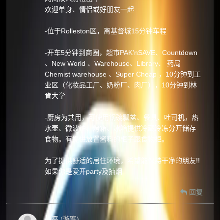
欢迎单身、情侣或好朋友一起
-位于Rolleston区，离基督城15分钟车程
-开车5分钟到商圈，超市PAK’nSAVE、Countdown
、New World 、Warehouse、Library、 药局
Chemist warehouse 、Super Cheap ，10分钟到工
业区（化妆品工厂、奶粉厂、肉厂），10分钟到林
肯大学
-厨房为共用，可使用锅碗瓢盆、餐具、吐司机，热
水壶、微波炉、烤箱、冰箱提供冷藏冷冻分开储存
食物。有提供放置酱料的柜子跟食物柜。
为了提供舒适的居住环境，希望能保持干净的朋友!!
如果你是爱开party及抽烟
回复
小平
(游客)