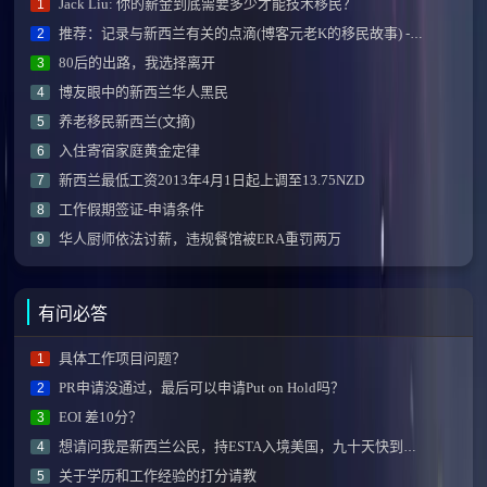
Jack Liu: 你的薪金到底需要多少才能技术移民？
1
推荐：记录与新西兰有关的点滴(博客元老K的移民故事) - 2015.3.18，全文完
2
80后的出路，我选择离开
3
博友眼中的新西兰华人黑民
4
养老移民新西兰(文摘)
5
入住寄宿家庭黄金定律
6
新西兰最低工资2013年4月1日起上调至13.75NZD
7
工作假期签证-申请条件
8
华人厨师依法讨薪，违规餐馆被ERA重罚两万
9
有问必答
具体工作项目问题？
1
PR申请没通过，最后可以申请Put on Hold吗？
2
EOI 差10分？
3
想请问我是新西兰公民，持ESTA入境美国，九十天快到了, 怎么办？
4
关于学历和工作经验的打分请教
5