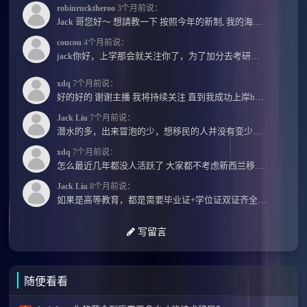
robinrucktheroo
3个月前说：
Jack 哥您好～ 想請教一下 按照今年的新制, 我的海外本科學歷需要經過NZQA認證嗎？ 現在網上說...
coucou
4个月前说：
jack你好，上学那会就关注你了，为了加分去考研现在有个尴尬的地方了：我专科直接考研没有本...
xdq
7个月前说：
好的好的 谢谢主播 我将持续关注 直到我成功上岸hhhh
Jack Liu
7个月前说：
潜水的多，出来冒泡的少，想移民的人并没有变少，但现实因素影响了大家的热情度，政策原因...
xdq
7个月前说：
怎么最近几年都没人活跃了 大家都不考虑新西兰移民了嘛？ 没什么人评论，也没什么新的消息...
Jack Liu
8个月前说：
如果是高等教育，都是需要毕业证+学位证双证齐全才能免NZQA认证，单证都需要额外认证，获得...
写留言
随便看看