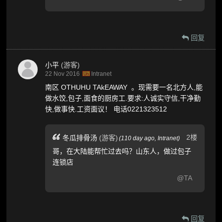
回复
小平
(游客)
22 Nov 2016
Intranet
南区 OTHUHU TAkEAWAY 。现需要一名北方人,能
做水饺,包子,面食的厨房工.要求:人诚实守信,干净勤
快,做事快.工资面议！ 电话0221323512
2楼
冬瓜排骨汤
(游客)
(
110 day ago,
Intranet
)
哥，在大陆能帮忙过去吗？山东人，做过包子
连锁店
@TA
回复