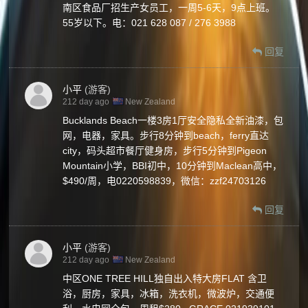
南区食品厂招生产女员工，一周5-6天，9点上班。
55岁以下。电：021 628 087 / 276 3988
回复
小平
(游客)
212 day ago
New Zealand
Bucklands Beach一楼3房1厅安全隐私全新油漆，包
网，电器，家具。步行8分钟到beach，ferry直达
city，码头超市餐厅健身房，步行5分钟到Pigeon
Mountain小学，BBI初中，10分钟到Maclean高中，
$490/周，电0220598839，微信：zzf24703126
回复
小平
(游客)
212 day ago
New Zealand
中区ONE TREE HILL独自出入特大房FLAT 含卫
浴，厨房，家具，冰箱，洗衣机，微波炉，交通便