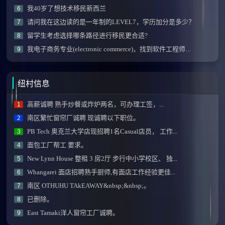
我40岁了想技术移民新西兰
6
请问我在这边读的是一年制的LEVEL7，学历加分是多少？
7
留学生考虑选择哪条路径进行移民更合适?
8
我电子商务专业(electronic commerce)，找到软件工程师工作后技能加分项会有阻碍不？
9
纽村信息
高薪诚聘 熟手炒餐或炸炉两名，可办理工签，...
1
南区繁忙窗帘厂诚聘 现诚聘以下职位。
2
PB Tech 奥克兰大学店现招聘1名Casual店员， 工作...
3
面包工厂帮工 要求。
4
New Lynn House 整租 3 房2厅 步行中小学校区、 独...
5
Whangarei 面店招聘熟手厨师,有面店工作经验更佳...
6
南区 OTHUHU TAkEAWAY&nbsp;&nbsp;。
7
已删除。
8
East Tamaki洋人窗帘工厂诚聘。
9