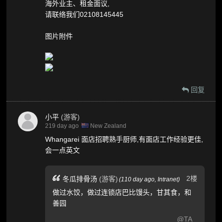
海外业主、租金面议,
请联络我们02108145445
图片附件
回复
小平
(游客)
219 day ago
New Zealand
Whangarei 面店招聘熟手厨师,有面店工作经验更佳,
会一点英文
2楼
冬瓜排骨汤
(游客)
(
110 day ago,
Intranet
)
做过水饺，做过连锁店巴比馒头，甘其食，和
善园
@TA