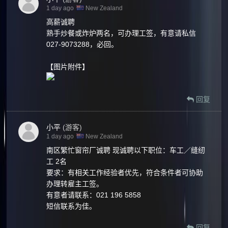
1 day ago
New Zealand
高薪诚聘
熟手炒餐或炸炉两名，可办理工签，有意请私信
027-9073288，必回。
【图片附件】
回复
小平
(游客)
1 day ago
New Zealand
南区繁忙窗帘厂诚聘 现诚聘以下职位：车工／缝纫
工 2名
要求：有相关工作经验者优先，符合条件者可协助
办理转雇主工签。
有意者请联系：021 196 5858
短信联系为佳。
回复