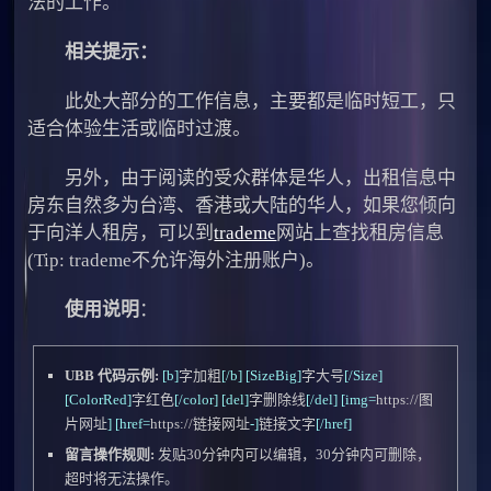
法的工作。
相关提示：
此处大部分的工作信息，主要都是临时短工，只
适合体验生活或临时过渡。
另外，由于阅读的受众群体是华人，出租信息中
房东自然多为台湾、香港或大陆的华人，如果您倾向
于向洋人租房，可以到
trademe
网站上查找租房信息
(Tip: trademe不允许海外注册账户)。
使用说明
：
UBB 代码示例:
[b]
字加粗
[/b]
[SizeBig]
字大号
[/Size]
[ColorRed]
字红色
[/color]
[del]
字删除线
[/del]
[img=
https://图
片网址
]
[href=
https://链接网址
-]
链接文字
[/href]
留言操作规则:
发贴30分钟内可以编辑，30分钟内可删除，
超时将无法操作。