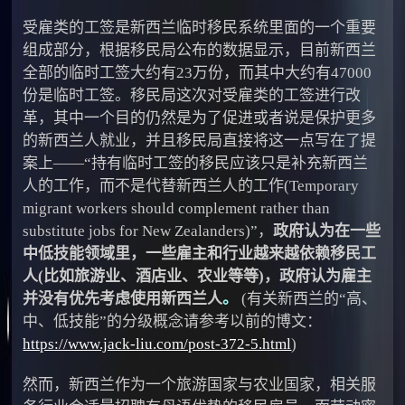
受雇类的工签是新西兰临时移民系统里面的一个重要
组成部分，根据移民局公布的数据显示，目前新西兰
全部的临时工签大约有23万份，而其中大约有47000
份是临时工签。移民局这次对受雇类的工签进行改
革，其中一个目的仍然是为了促进或者说是保护更多
的新西兰人就业，并且移民局直接将这一点写在了提
案上——“持有临时工签的移民应该只是补充新西兰
人的工作，而不是代替新西兰人的工作(Temporary
migrant workers should complement rather than
substitute jobs for New Zealanders)”，
政府认为在一些
中低技能领域里，一些雇主和行业越来越依赖移民工
人(比如旅游业、酒店业、农业等等)，政府认为雇主
并没有优先考虑使用新西兰人
。
(有关新西兰的“高、
中、低技能”的分级概念请参考以前的博文：
https://www.jack-liu.com/post-372-5.html
)
然而，新西兰作为一个旅游国家与农业国家，相关服