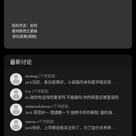
纽村杰克：如何
看待新西兰紧缺
职位政策(视频)
最新讨论
daxiong
2个月前说：
jack兄好，各位前辈好，小弟国内本科医学相关背景，预算有限，是直接去新西兰读2年护理硕士...
Lee
2个月前说：
nz 政府有这样的要求吗 不能跳吗 你的硕是在哪里读的
robinrucktheroo
3个月前说：
Jack 哥您好～ 想請教一下 按照今年的新制, 我的海外本科學歷需要經過NZQA認證嗎？ 現在網上說...
coucou
4个月前说：
jack你好，上学那会就关注你了，为了加分去考研现在有个尴尬的地方了：我专科直接考研没有本...