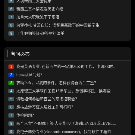
入境新西兰安全提示
5
新西兰基本情况及历史介绍
6
加拿大求职我流下了眼泪
7
为梦挣扎 甘苦自知：澳移民新政下的中国留学生
8
工作假期签证-递签材料清单
9
有问必答
我是英语专业, 在新西兰的一家洋人公司工作，申请PR时该如何写工作内容？
1
itpnz认证问题？
2
求助Jack，以我的条件，怎样获得新西兰工签？
3
太原理工大学软件工程15年毕业，想留学移民，换哪些专业比较好呢？
4
请教如何参加新西兰的现场招聘会？
5
想持旅游签证入境找工作可行吗？
6
体检问题？
7
两个人留学+配偶工签 大专能否申请到LEVEL8或LEVEL9的课程？
8
我电子商务专业(electronic commerce)，找到软件工程师工作后技能加分项会有阻碍不？
9