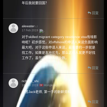
年后我就要回国？
回复
alewater
L2
17 Feb 2019
对于skilled migrant category residence visa有啥影
响呢？初步感觉，对offshore的申请人来说负面影响
最大吧，对于这些申请人来说，最重要的一步就是
找工作，如果是本地优先，那么这些人就更不好找
工作了，虽然这部分人很少数。
回复
richard_shi
16 Feb 2019
Hongkong
辛苦Jack老师, 第一手的新鲜资料.
回复