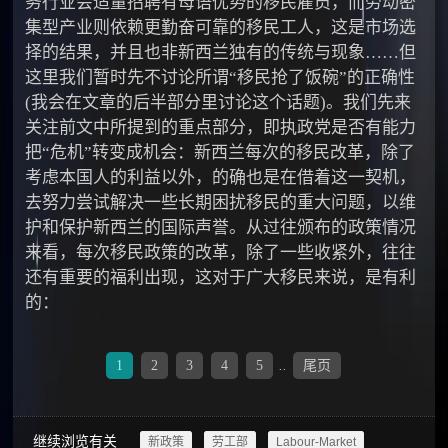
务行业会适量招聘有母语优势的移民雇员，而劳动密
集型产业则依赖更勤奋可靠的移民工人，这是市场选
择的结果，并且也非新西兰独有的传统与现象……但
这里我们暂时先不讨论所谓“移民抢了饭碗”的正确性
(我会在文章的后半部分里讨论这个话题)。我们先来
关注前文中所提到的重点部分，即执政党是否有能力
把“危机”转变成机会：新西兰每次的移民改革，除了
考虑本国人的利益以外，的确也是在借着这一契机，
去努力尝试解决一些长期困扰移民的重大问题，以维
护和保护新西兰的国际声誉。从过往颁布的政策情况
来看，每次移民政策的改革，除了一些收紧外，往往
还有重要的福利出现，这对于广大移民来说，是有利
的：
1
2
3
4
5
..
尾页
继续浏览有关
新政策
劳工部
Labour-Market