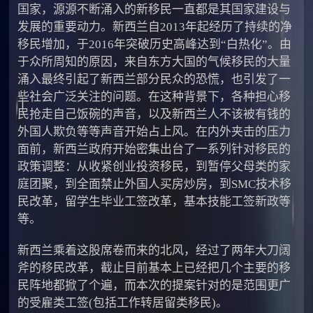
国家，源源不断涌入的新移民一直都是其国家建设与
发展的重要动力。新西兰自2013年起经历了持续的净
移民增加，于2016年突破历史高峰达到“白热化”。由
于众所周知的原因，来自东方大国的气候移民的大量
涌入最终引起了新西兰部分民众的恐慌，也引发了一
些社会广泛关注的问题。在这种背景下，各种担心移
民抢走自己饭碗的声音，以及新西兰人不该被有钱的
外国人欺负等等声音开始占上风。在内外夹击的压力
面前，新西兰政府开始密集出台了一系列针对移民的
政策调整：从收紧创业投资移民，到暂停父母类的家
庭团聚，到全面禁止外国人买房炒房，到SMC技术移
民改革，留学生毕业工签改革，基本技能工签新政等
等。
新西兰乘着这股席卷而来的北风，经过了两年大刀阔
斧的移民改革，截止目前基本上已经把几个主要的移
民阵地都掀了个遍，而本次的提案针对的是范围更广
的受雇类工签(包括工作转居留类移民)。