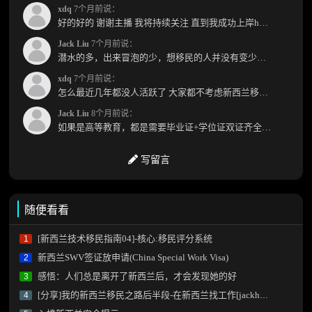
xdq
7个月前说：
好的好的 谢谢主播 我将持续关注 直到我成功上岸hhhh
Jack Liu
7个月前说：
潜水的多，出来冒泡的少，想移民的人并没有变少，但现实因素影响了大家的热情度，政策原因...
xdq
7个月前说：
怎么最近几年都没人活跃了 大家都不考虑新西兰移民了嘛？ 没什么人评论，也没什么新的消息...
Jack Liu
8个月前说：
如果是高等教育，都是需要毕业证+学位证双证齐全才能免NZQA认证，单证都需要额外认证，获得...
写留言
随便看看
[新西兰技术移民指南04]-核心:移民评分系统
1
新西兰SWV签证放申请(China Special Work Visa)
2
感悟：人们总是离开了新西兰后，才会发现她的好
3
[分享]我的新西兰移民之路后半段-在新西兰找工作[jackhow]
4