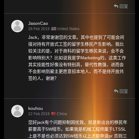
回复
JasonCao
26 Feb 2019
United States
Jack，非常谢谢您的文章。其中也提到了可能会间
接对持有开放式工签的留学生移民产生影响。我比
较关注的是，对于商科的留学生移民来说，会不会
影响特别大？比如说我是学Marketing的，这类工作
其实技能性好像没有特别高，替代性教强，进而会
不会影响到雇主更愿意招本地人，而不是持开放共
签的人，谢谢？
回复
kouhou
22 Feb 2019
China
您好jack有个问题抑制困扰我，就是新出台的移民年
薪要高于5W纽币，如果我是机械工程师属于LTSSL
上是不是也必须达到5W纽币以上才能申请pr 否则三