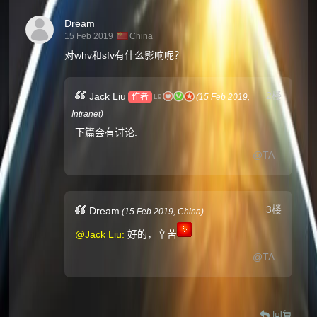
Dream
15 Feb 2019
China
对whv和sfv有什么影响呢？
2楼
Jack Liu
作者
(
15 Feb 2019,
L9
Intranet
)
下篇会有讨论.
@TA
3楼
Dream
(
15 Feb 2019,
China
)
@Jack Liu:
好的，辛苦
@TA
回复