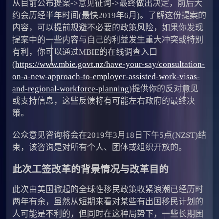
从目前公布提案->意见征询->最终做出决定，前后大
约会历经半年时间(最快2019年6月)。了解这份提案的
内容，可以提前规避不必要的政策风险，如果你发现
提案中的一些内容与自己的利益发生重大冲突或特别
有利，你可以通过MBIE的在线调查入口
(
https://www.mbie.govt.nz/have-your-say/consultation-
on-a-new-approach-to-employer-assisted-work-visas-
and-regional-workforce-planning
)提供你的反对意见
或支持信息，这些反馈将有可能左右政府的最终决
策。
公众意见咨询将会在2019年3月18日下午5点(NZST)结
束，该咨询是对所有个人、团体或组织开放的。
此次工签改革的背景情况与改革目的
此次由美国掀起的全球性移民政策收紧浪潮已经历时
两年有余，虽然从短期来看对某些有出国移民计划的
人可能是不利的，但同时在这种局势下，一些长期困