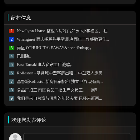
纽村信息
New Lynn House 整租 3 房2厅 步行中小学校区、 独...
1
Whangarei 面店招聘熟手厨师,有面店工作经验更佳...
2
南区 OTHUHU TAkEAWAY&nbsp;&nbsp;。
3
已删除。
4
East Tamaki洋人窗帘工厂诚聘。
5
Rolleston - 基督城中型客房出租 1. 中型双人床房...
6
基督城Rolleston新房民宿招租 独立卫浴 现有两...
7
食品厂招工 南区食品厂招生产女员工，一周5-...
8
我们是来自台湾与深圳的年轻夫妻 已经来新西...
9
欢迎您发表评论