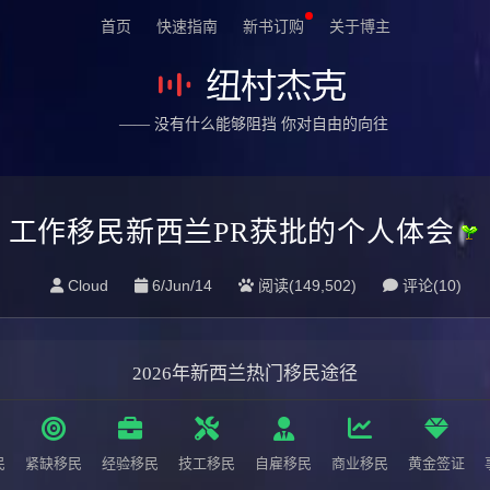
首页
快速指南
新书订购
关于博主
—— 没有什么能够阻挡 你对自由的向往
工作移民新西兰PR获批的个人体会
Cloud
6/Jun/14
阅读(149,502)
评论(
10
)
2026年新西兰热门移民途径
民
紧缺移民
经验移民
技工移民
自雇移民
商业移民
黄金签证