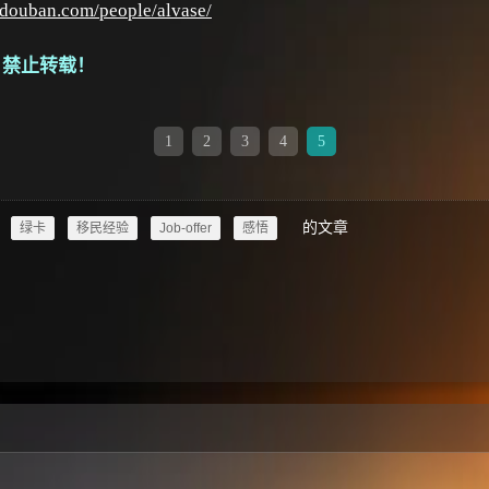
.douban.com/people/alvase/
，禁止转载！
1
2
3
4
5
的文章
绿卡
移民经验
Job-offer
感悟