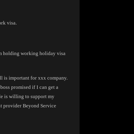
rk visa.
’m holding working holiday visa
ill is important for xxx company.
oss promised if I can get a
e is willing to support my
ent provider Beyond Service