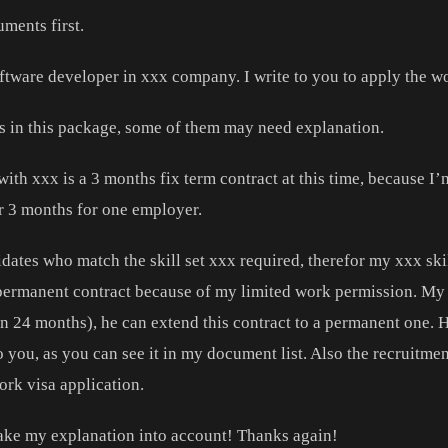
ments first.
ftware developer in xxx company. I write to you to apply the wo
ts in this package, some of them may need explanation.
ith xxx is a 3 months fix term contract at this time, because I
r 3 months for one employer.
ndidates who match the skill set xxx required, therefor my xxx sk
permanent contract because of my limited work permission. My b
 24 months), he can extend this contract to a permanent one. H
to you, as you can see it in my document list. Also the recruitm
ork visa application.
 take my explanation into account! Thanks again!