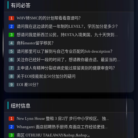
有问必答
WHV转SMC的的计划帮看看靠谱吗？
1
请问我在这边读的是一年制的LEVEL7，学历加分是多少？
2
想请问我是新西兰公民，持ESTA入境美国，九十天快到了, 怎么办？
3
商科master留学移民？
4
请问那里可以了解到与自己专业匹配的Job description？
5
关注你已经好一段的时间了，想请教你最合适、最妥当的移民方式！！
6
主申请人有精神分裂症病史能过居留类别的健康审查吗？
7
关于EOI技能就业50分加分的疑问
8
EOI 差10分？
9
纽村信息
New Lynn House 整租 3 房2厅 步行中小学校区、 独...
1
Whangarei 面店招聘熟手厨师,有面店工作经验更佳...
2
南区 OTHUHU TAkEAWAY&nbsp;&nbsp;。
3