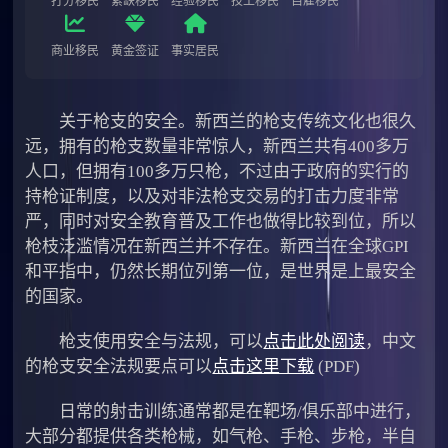
打分移民
紧缺移民
经验移民
技工移民
自雇移民
商业移民
黄金签证
事实居民
关于枪支的安全。新西兰的枪支传统文化也很久
远，拥有的枪支数量非常惊人，新西兰共有400多万
人口，但拥有100多万只枪，不过由于政府的实行的
持枪证制度，以及对非法枪支交易的打击力度非常
严，同时对安全教育普及工作也做得比较到位，所以
枪枝泛滥情况在新西兰并不存在。新西兰在全球GPI
和平指中，仍然长期位列第一位，是世界是上最安全
的国家。
枪支使用安全与法规，可以
点击此处阅读
，中文
的枪支安全法规要点可以
点击这里下载
(PDF)
日常的射击训练通常都是在靶场/俱乐部中进行，
大部分都提供各类枪械，如气枪、手枪、步枪，半自