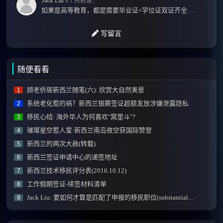
Jack Liu
8个月前说：
如果是高等教育，都是需要毕业证+学位证双证齐全才能免NZQA认证，单证都需要额外认证，获得...
写留言
随便看看
顾老侨居新西兰随笔(六): 欣赏大自然美景
1
系统老化惹的祸？新西兰银蕨签证超额发放涉嫌泄露隐私
2
移民心结: 海外华人为何喜欢"窝里斗"?
3
璀璨星空惹人爱:新西兰南岛夜空获国际赞誉
4
新西兰的两次大赦(转载)
5
新西兰签证申请中心的递签地址
6
新西兰技术移民评分表(2016.10.12)
7
工作假期签证-续签材料清单
8
Jack Liu: 要如何才算是匹配了申报的移民职位(substantial match)？
9