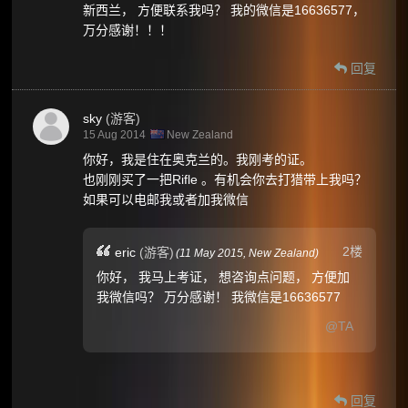
新西兰， 方便联系我吗？ 我的微信是16636577，
万分感谢！！！
回复
sky
(游客)
15 Aug 2014
New Zealand
你好，我是住在奥克兰的。我刚考的证。
也刚刚买了一把Rifle 。有机会你去打猎带上我吗？
如果可以电邮我或者加我微信
2楼
eric
(游客)
(
11 May 2015,
New Zealand
)
你好， 我马上考证， 想咨询点问题， 方便加
我微信吗？ 万分感谢！ 我微信是16636577
@TA
回复