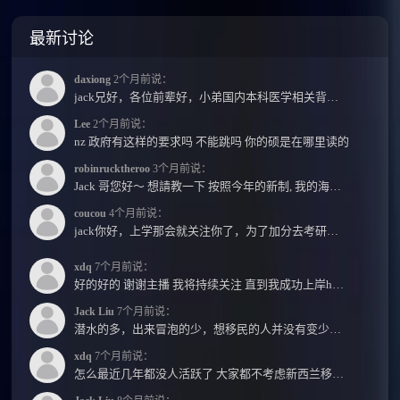
最新讨论
daxiong
2个月前说：
jack兄好，各位前辈好，小弟国内本科医学相关背景，预算有限，是直接去新西兰读2年护理硕士...
Lee
2个月前说：
nz 政府有这样的要求吗 不能跳吗 你的硕是在哪里读的
robinrucktheroo
3个月前说：
Jack 哥您好～ 想請教一下 按照今年的新制, 我的海外本科學歷需要經過NZQA認證嗎？ 現在網上說...
coucou
4个月前说：
jack你好，上学那会就关注你了，为了加分去考研现在有个尴尬的地方了：我专科直接考研没有本...
xdq
7个月前说：
好的好的 谢谢主播 我将持续关注 直到我成功上岸hhhh
Jack Liu
7个月前说：
潜水的多，出来冒泡的少，想移民的人并没有变少，但现实因素影响了大家的热情度，政策原因...
xdq
7个月前说：
怎么最近几年都没人活跃了 大家都不考虑新西兰移民了嘛？ 没什么人评论，也没什么新的消息...