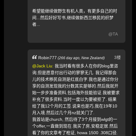
希望能继续做野生有机人类，有更多自己的时
间...然后好好写书,继续做新西兰移民的织梦
者...
@TA
3楼
Robin777
(
266 day ago,
New Zealand
)
@Jack Liu:
我当时看有很多人在你的blog里咨
询,但是愿意付出行动的寥寥无几. 我记得那会
儿的技术移民自测是红底白字.我也是通过你分
享的自测发现我的分数其实是够的.然后我就开
始一步步准备资料,包括海外技能验证.我被要求
补充了很多资料.当时一度以为要被拒了. 结果
给了我12个月的工签.说来也是巧,我在19年10
月入境.然后过几个月nz就关门了.
我首站是church, 然后待了3个月接到wlgt的一
个offer,一直做到现在.我买了房,安稳定居.然后
看了你的文章考了枪证, howa 1500 .308口径.