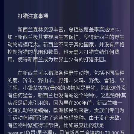
打猎注意事项
新西兰森林资源丰富，总植被覆盖率高达95%，
加上新西兰极其重视原生态保护，使得新西兰的野生
动物规模庞大。新西兰不同于其他国家，并没有严格
控制狩猎的范围和数量，也无需为打猎交纳任何费
用，使得新西兰成为世界上少有的打猎乐园。
在新西兰可以猎取各种野生动物，包括不同品种
的鹿、羚羊、野山羊、野猪、火鸡、野兔、雪貂、果
子狸、小袋鼠等等(最凶的动物就是野猪，除此这外没
有任何猛兽，新西兰也没有蛇这个物种)。这些物种其
实都是后来引用的，因为早在200年前，新西兰唯一
的辅乳动物是蝙蝠，欧洲移民到来后，贵族们专门为
了运动休闲而引进了这些狩猎物种。由于没有天敌，
有些物种繁殖得非常快，比如最突出的就是
possum(负鼠/果子狸)，目前新西兰全境约有70,000万