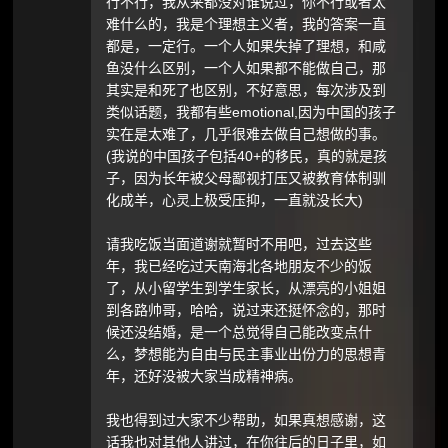
行不行，我从来都没对谁说过，你不行或者太
难什么的，我是个理想主义者，我的答案一直
都是，一定行。一个人如果失掉了理想，和咸
鱼没什么区别，一个人如果都不能做自己，那
其实是和死了也区别，不好意思，每次涉及到
类似话题，我都有些emotional,因为中国的孩子
实在是太难了，几乎很难去做自己想做的事。
(我说的中国孩子包括40+的移民，真的就是孩
子，因为长年被父母鄙视打压又被教育体制驯
化成羊，心灵上极受压抑，一直就没长大)
请我吃饭当面道谢就暂时不用吧，过去这些
年，我已经吃过天南海北各地朋友不少的饭
了，从小留学生到学生家长，从漂亮的小姐姐
到各路帅哥，哈哈，说过来还挺怀念的，那时
候还没结婚，是一个总觉得自己能改变点什
么，梦想能为自由与民主事业出份力的思想青
年，还好没被大家当成精神病。
我也得到过大家不少帮助，如果真想感谢，这
话我也对其他人讲过，在你往后的日子里，如