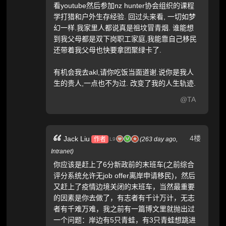
看youtube然后参加nz hunter协会组织的课程
学打猎和户外生存经验. 回过头来看, 一切如梦
幻一样.我家里人都说真是祖坟冒青烟. 谁能想
到我父母都是双下岗职工家庭,我能靠自己移民
还带着我父母也快要拿团聚绿卡了.
有机会我去akl,请你吃饭当面道谢.说你是我人
生的贵人,一点也不为过. 改变了我的人生轨迹.
@TA
4楼
Jack Liu
作者
(
263 day ago,
L9
Intranet
)
你应该是赶上了6分新政前的末班车(之前综合
评分系统允许无job offer离岸申请移民)，然后
又赶上了疫情边境关闭的末班车，当然最重要
的因素是你去做了，有志者有千计万计，无志
者有千难万难，我之前有一篇博文里就抛出过
一个问题：岸边有5只青蛙，有3只青蛙想跳进