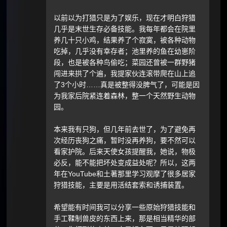
以前以为打猎只是为了娱乐，现在才明白狩猎
几乎是末世生存必备技能。我每年都会在院里
养几十只小鸡，结果养了个寂寞，被各种动物
吃掉，几乎没有幸存者；池里养的鱼在幼崽阶
段，也是被各种鸟偷吃；菜园还曾被一群野猪
闯进来拱了个遍，我提家伙连滚带爬在山上追
了3个小时……真是被整得没脾气了，可能是因
为我家后院紧连着森林，整一个天然野生动物
园。
本来我有只狗，但几年前去世了，为了避免再
次经历丧狗之痛，暂时没再养狗，要不然可以
看家护院。后来天使女孩提醒我，她说，物极
必反，能不能把坏处变成益处呢？所以，这两
年在YouTube和土著那里学习观摩了很多居家
狩猎技能，主要是用活结套索和诱捕装置。
希望能有时间我可以分享一些原始狩猎技能和
手工鞣制兽皮的东西上来，那是相当精华的部