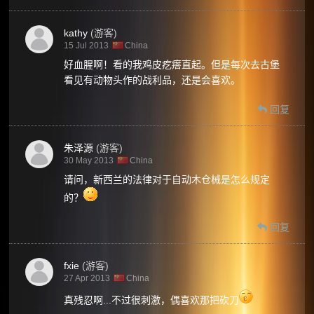
kathy
(游客)
15 Jul 2013
China
好血腥啊！看的我鸡皮疙瘩直起。但是每次去古堡
看见有动物头作的战利品，还是会喜欢。
回复
朱泽源
(游客)
30 May 2013
China
请问，新西兰的法律对于自动木仓械是怎么规定
的？
回复
fxie
(游客)
27 Apr 2013
China
真残忍啊...不过很刺激，偶喜欢那把砍刀