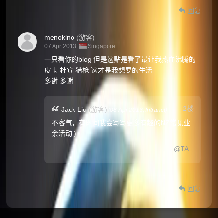
回复
menokino
(游客)
07 Apr 2013
Singapore
一只看你的blog 但是这贴是看了最让我热血沸腾的
皮卡 杜宾 猎枪 这才是我想要的生活
多谢 多谢
2楼
Jack Liu
(游客)
(
08 Apr 2013,
Intranet
)
不客气，有时间我会写写更多有趣的NZ常见业
余活动:)
@TA
回复